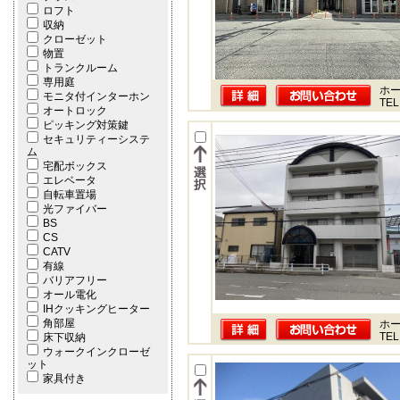
ロフト
収納
クローゼット
物置
トランクルーム
専用庭
ホー
モニタ付インターホン
TEL
オートロック
ピッキング対策鍵
セキュリティーシステ
ム
宅配ボックス
エレベータ
自転車置場
光ファイバー
BS
CS
CATV
有線
バリアフリー
オール電化
IHクッキングヒーター
角部屋
ホー
TEL
床下収納
ウォークインクローゼ
ット
家具付き