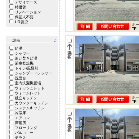
デザイナーズ
特優賃
リノベーション
保証人不要
UR賃貸
ホー
TEL
設備
給湯
シャワー
追い焚き給湯
浴室乾燥機
トイレ/風呂別
シャンプードレッサー
洗面台
室内洗濯機置場
ウォッシュレット
ウォームレット
ホー
独立キッチン
TEL
カウンターキッチン
システムキッチン
冷蔵庫
エアコン
床暖房
フローリング
バルコニー
テラス