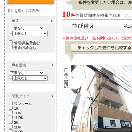
条件を変更したい場合は、左
条件を選んで再表示
10
件
の賃貸物件が検索されました。[ 表
家賃
第1
～
※物件比較及び一括お問い合わせは最大
管理/共益費含む
敷金/礼金なし
専有面積
～
間取タイプ
ワンルーム
1K
1DK
1LDK
2K
2DK