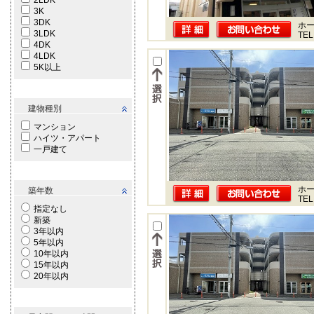
2LDK
3K
3DK
ホー
3LDK
TEL
4DK
4LDK
5K以上
建物種別
マンション
ハイツ・アパート
一戸建て
ホー
築年数
TEL
指定なし
新築
3年以内
5年以内
10年以内
15年以内
20年以内