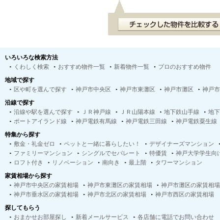
いろいろな検索方法
くわしく検索
おすすめ物件一覧
新着物件一覧
プロのおすすめ物件
地域で探す
区や町を選んで探す
神戸市中央区
神戸市東灘区
神戸市灘区
神戸市
沿線で探す
沿線や駅を選んで探す
ＪＲ神戸線
ＪＲ山陽本線
地下鉄山手線
地下
ポートアイランド線
神戸電鉄有馬線
神戸電鉄三田線
神戸電鉄粟生線
特集から探す
敷金・礼金ゼロ
ペットと一緒に暮らしたい！
デザイナーズマンション
ファミリーマンション
シングルでセパレート
特優賃
神戸大学学生向
ロフト付き
リノベーション
南向き
最上階
タワーマンション
家賃相場から探す
神戸市中央区の家賃相場
神戸市東灘区の家賃相場
神戸市灘区の家賃相場
神戸市垂水区の家賃相場
神戸市北区の家賃相場
神戸市西区の家賃相場
探してもらう
おまかせお部屋探し
新着メールサービス
各店舗に電話でお問い合わせ