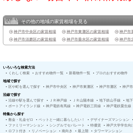
その他の地域の家賃相場を見る
神戸市中央区の家賃相場
神戸市東灘区の家賃相場
神戸市
神戸市須磨区の家賃相場
神戸市垂水区の家賃相場
神戸市
いろいろな検索方法
くわしく検索
おすすめ物件一覧
新着物件一覧
プロのおすすめ物件
地域で探す
区や町を選んで探す
神戸市中央区
神戸市東灘区
神戸市灘区
神戸市
沿線で探す
沿線や駅を選んで探す
ＪＲ神戸線
ＪＲ山陽本線
地下鉄山手線
地下
ポートアイランド線
神戸電鉄有馬線
神戸電鉄三田線
神戸電鉄粟生線
特集から探す
敷金・礼金ゼロ
ペットと一緒に暮らしたい！
デザイナーズマンション
ファミリーマンション
シングルでセパレート
特優賃
神戸大学学生向
ロフト付き
リノベーション
南向き
最上階
タワーマンション