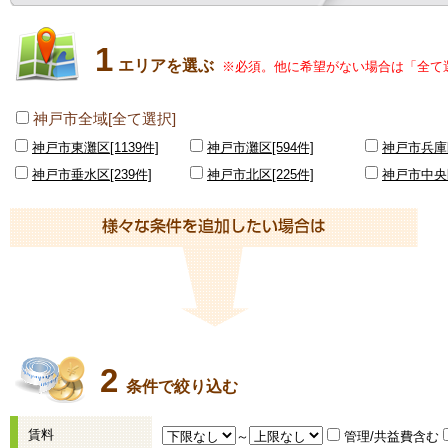
1
エリアを選ぶ
※必須。他に希望がない場合は「全て
神戸市全域[全て選択]
神戸市東灘区[1139件]
神戸市灘区[594件]
神戸市兵庫区
神戸市垂水区[239件]
神戸市北区[225件]
神戸市中央区
2
条件で絞り込む
賃料
～
管理/共益費含む