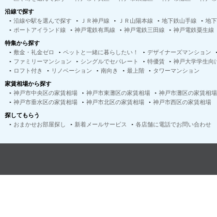
沿線で探す
沿線や駅を選んで探す
ＪＲ神戸線
ＪＲ山陽本線
地下鉄山手線
地下
ポートアイランド線
神戸電鉄有馬線
神戸電鉄三田線
神戸電鉄粟生線
特集から探す
敷金・礼金ゼロ
ペットと一緒に暮らしたい！
デザイナーズマンション
ファミリーマンション
シングルでセパレート
特優賃
神戸大学学生向
ロフト付き
リノベーション
南向き
最上階
タワーマンション
家賃相場から探す
神戸市中央区の家賃相場
神戸市東灘区の家賃相場
神戸市灘区の家賃相場
神戸市垂水区の家賃相場
神戸市北区の家賃相場
神戸市西区の家賃相場
探してもらう
おまかせお部屋探し
新着メールサービス
各店舗に電話でお問い合わせ