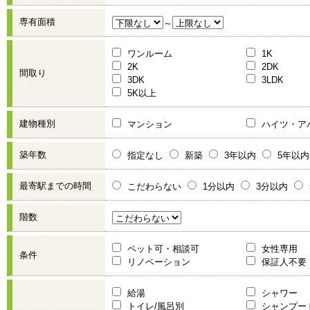
専有面積
～
ワンルーム
1K
2K
2DK
間取り
3DK
3LDK
5K以上
建物種別
マンション
ハイツ・ア
築年数
指定なし
新築
3年以内
5年以内
最寄駅までの時間
こだわらない
1分以内
3分以内
階数
ペット可・相談可
女性専用
条件
リノベーション
保証人不要
給湯
シャワー
トイレ/風呂別
シャンプー