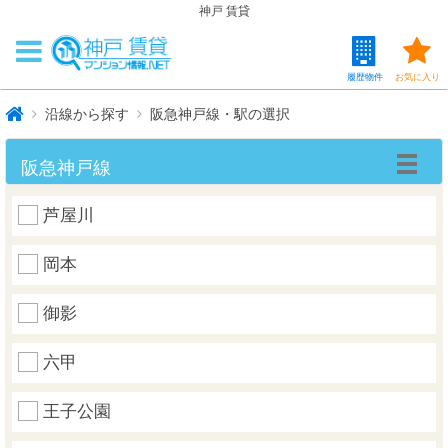
神戸 賃貸
履歴物件
お気に入り
沿線から探す
阪急神戸線・駅の選択
阪急神戸線
芦屋川
岡本
御影
六甲
王子公園