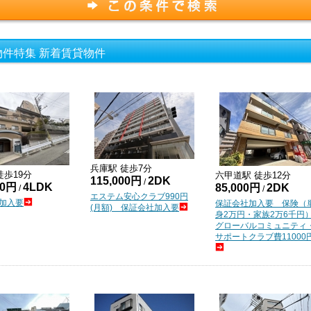
件特集 新着賃貸物件
兵庫
駅 徒歩
7
分
徒歩
19
分
六甲道
駅 徒歩
12
分
115,000円
2DK
/
00円
4LDK
85,000円
2DK
/
/
エステム安心クラブ990円
加入要
保証会社加入要 保険（
(月額) 保証会社加入要
身2万円・家族2万6千
グローバルコミュニティ
サポートクラブ費11000