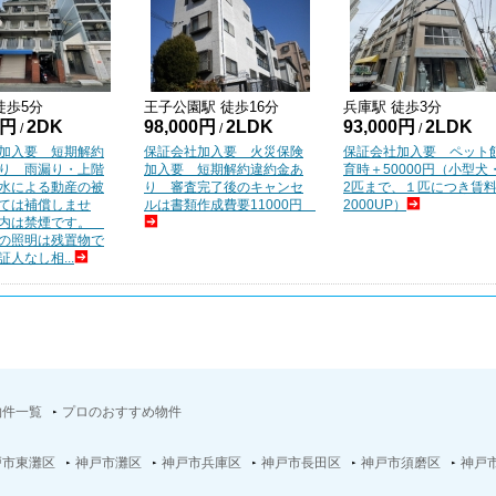
徒歩
5
分
王子公園
駅 徒歩
16
分
兵庫
駅 徒歩
3
分
0円
2DK
98,000円
2LDK
93,000円
2LDK
/
/
/
加入要 短期解約
保証会社加入要 火災保険
保証会社加入要 ペット
り 雨漏り・上階
加入要 短期解約違約金あ
育時＋50000円（小型犬
水による動産の被
り 審査完了後のキャンセ
2匹まで、１匹につき賃
ては補償しませ
ルは書類作成費要11000円
2000UP）
室内は禁煙です。
の照明は残置物で
人なし相...
物件一覧
プロのおすすめ物件
戸市東灘区
神戸市灘区
神戸市兵庫区
神戸市長田区
神戸市須磨区
神戸