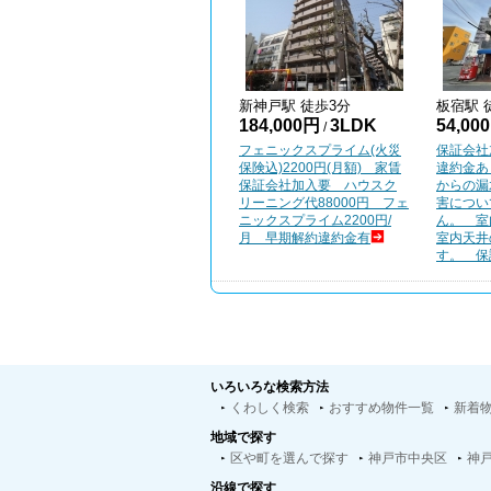
新神戸
駅 徒歩
3
分
板宿
駅 
184,000円
3LDK
54,00
/
フェニックスプライム(火災
保証会社
保険込)2200円(月額) 家賃
違約金あ
保証会社加入要 ハウスク
からの漏
リーニング代88000円 フェ
害につい
ニックスプライム2200円/
ん。 
月 早期解約違約金有
室内天井
す。 保証
いろいろな検索方法
くわしく検索
おすすめ物件一覧
新着
地域で探す
区や町を選んで探す
神戸市中央区
神
沿線で探す