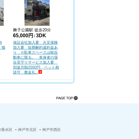
舞子公園
駅 徒歩
20
分
65,000円
3DK
/
飼
保証会社加入要 火災保険
・猫
加入要 短期解約違約金あ
料
り ※駐車スペースは軽自
動車に限る。 単身者の場
合見守りサービス加入要
別途月額2000円 ペット相
談可 敷金礼...
市垂水区
神戸市北区
神戸市西区