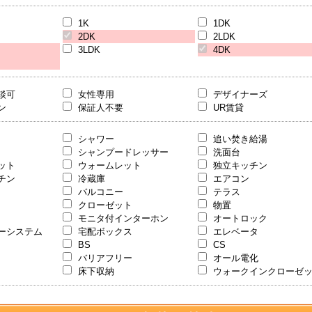
1K
1DK
2DK
2LDK
3LDK
4DK
談可
女性専用
デザイナーズ
ン
保証人不要
UR賃貸
シャワー
追い焚き給湯
シャンプードレッサー
洗面台
ット
ウォームレット
独立キッチン
チン
冷蔵庫
エアコン
バルコニー
テラス
クローゼット
物置
モニタ付インターホン
オートロック
ーシステム
宅配ボックス
エレベータ
BS
CS
バリアフリー
オール電化
床下収納
ウォークインクローゼ