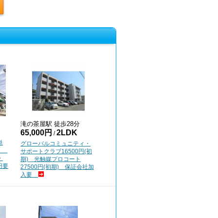
滝の茶屋
駅 徒歩
28
分
65,000円
2LDK
/
単
グローバルコミュニティ・
円）
サポートクラブ16500円(初
・
期) 光触媒プロコート
円要
27500円(初期) 保証会社加
入要