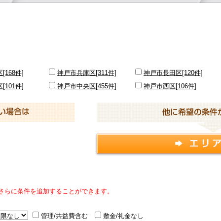
168件]
神戸市兵庫区[311件]
神戸市長田区[120件]
101件]
神戸市中央区[455件]
神戸市西区[106件]
さらに条件を追加することができます。
管理/共益費含む
敷金/礼金なし