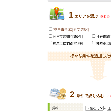
1
エリアを選ぶ
※必須
神戸市全域[全て選択]
神戸市東灘区[359件]
神戸市灘区[
神戸市垂水区[128件]
神戸市北区[
2
条件で絞り込む
※
賃料
～