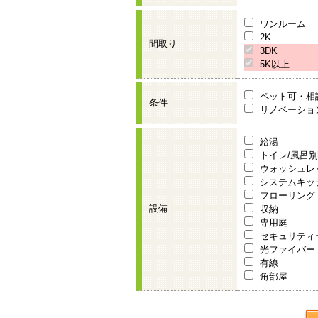
ワンルーム
2K
間取り
3DK
5K以上
ペット可・相
条件
リノベーショ
給湯
トイレ/風呂別
ウォッシュレ
システムキッ
フローリング
設備
収納
専用庭
セキュリティ
光ファイバー
有線
角部屋