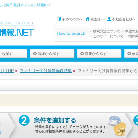
しは
神戸 賃貸マンション情報NET
初めての方へ
家主様へ
不動産会社様へ
検索方法について
希望の
How to Search
このサイトについて
物件
から探す
沿線から探す
特集から探す
家
] TOP
ファミリー向け賃貸物件特集
ファミリー向け賃貸物件特集から