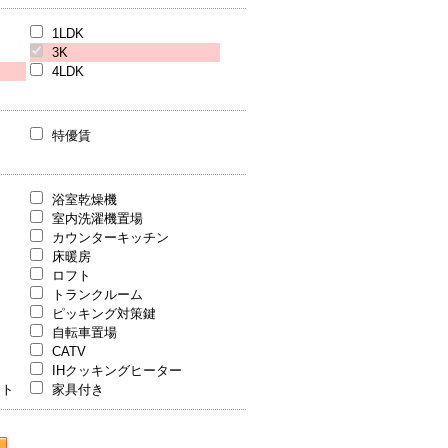
1LDK
3K
4LDK
特優賃
浴室乾燥機
室内洗濯機置場
カウンターキッチン
床暖房
ロフト
トランクルーム
ピッキング対策鍵
自転車置場
CATV
IHクッキングヒーター
ット
家具付き