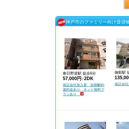
神戸市のファミリー向け賃貸物
御影
駅 
春日野道
駅 徒歩
6
分
135,0
57,000円
2DK
/
保証会社
保証会社加入要 短期解約
違約金あり ネット無料プ
ランあり