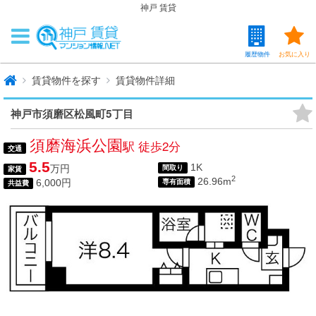
神戸 賃貸
履歴物件
お気に入り
賃貸物件を探す
賃貸物件詳細
神戸市須磨区松風町5丁目
須磨海浜公園
駅 徒歩2分
交通
5.5
1K
万円
間取り
家賃
2
26.96m
6,000円
専有面積
共益費