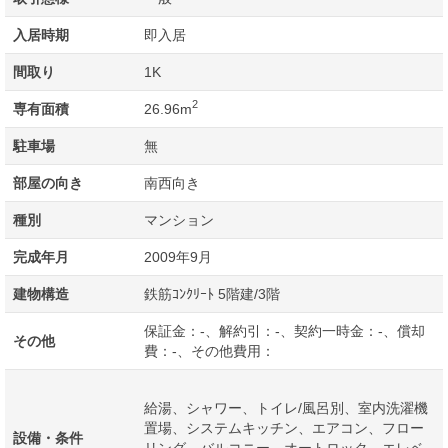
入居時期
即入居
間取り
1K
2
専有面積
26.96m
駐車場
無
部屋の向き
南西向き
種別
マンション
完成年月
2009年9月
建物構造
鉄筋ｺﾝｸﾘｰﾄ 5階建/3階
保証金：-、解約引：-、契約一時金：-、償却
その他
費：-、その他費用：
給湯、シャワー、トイレ/風呂別、室内洗濯機
置場、システムキッチン、エアコン、フロー
設備・条件
リング、バルコニー、オートロック、エレベ