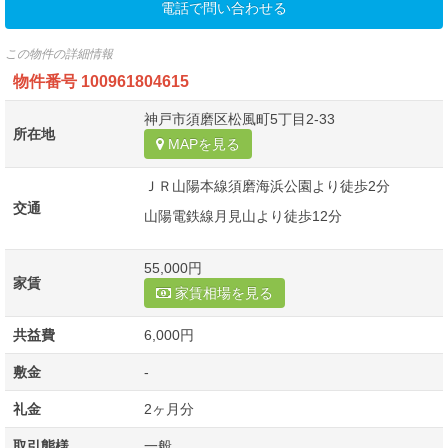
電話で問い合わせる
この物件の詳細情報
物件番号
100961804615
神戸市須磨区松風町5丁目2-33
所在地
MAPを見る
ＪＲ山陽本線須磨海浜公園より徒歩2分
交通
山陽電鉄線月見山より徒歩12分
55,000円
家賃
家賃相場を見る
共益費
6,000円
敷金
-
礼金
2ヶ月分
取引態様
一般