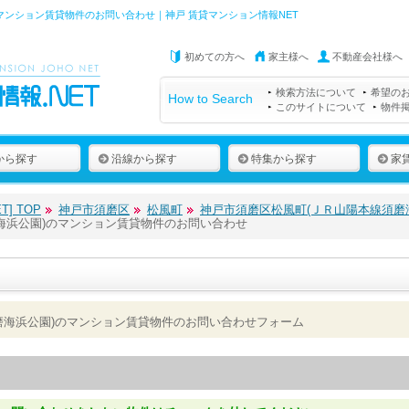
マンション賃貸物件のお問い合わせ｜神戸 賃貸マンション情報NET
初めての方へ
家主様へ
不動産会社様へ
検索方法について
希望の
How to Search
このサイトについて
物件
から探す
沿線から探す
特集から探す
家
] TOP
神戸市須磨区
松風町
神戸市須磨区松風町(ＪＲ山陽本線須磨
海浜公園)のマンション賃貸物件のお問い合わせ
磨海浜公園)のマンション賃貸物件のお問い合わせフォーム