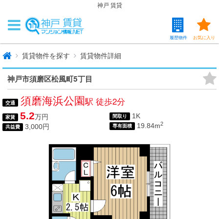
神戸 賃貸
履歴物件
お気に入り
賃貸物件を探す
賃貸物件詳細
神戸市須磨区松風町5丁目
須磨海浜公園
駅 徒歩2分
交通
5.2
1K
万円
間取り
家賃
2
19.84m
3,000円
専有面積
共益費