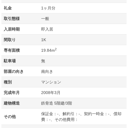
礼金
1ヶ月分
取引態様
一般
入居時期
即入居
間取り
1K
2
専有面積
19.84m
駐車場
無
部屋の向き
南向き
種別
マンション
完成年月
2008年3月
建物構造
鉄骨造 5階建/3階
保証金：-、解約引：-、契約一時金：-、償却
その他
費：-、その他費用：