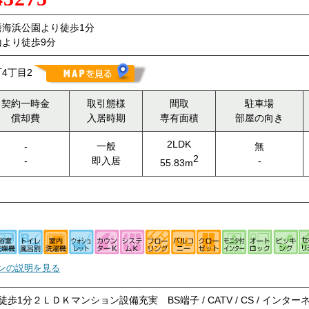
磨海浜公園より徒歩1分
より徒歩9分
4丁目2
契約一時金
取引態様
間取
駐車場
償却費
入居時期
専有面積
部屋の向き
2LDK
-
一般
無
2
-
即入居
-
55.83m
ンの説明を見る
徒歩1分２ＬＤＫマンション設備充実 BS端子 / CATV / CS / インタ