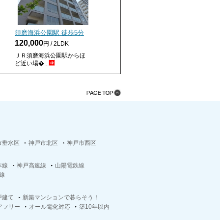
須磨海浜公園駅 徒歩
5
分
120,000
円 / 2LDK
ＪＲ須磨海浜公園駅からほ
ど近い場�...
市垂水区
神戸市北区
神戸市西区
本線
神戸高速線
山陽電鉄線
線
戸建て
新築マンションで暮らそう！
アフリー
オール電化対応
築10年以内