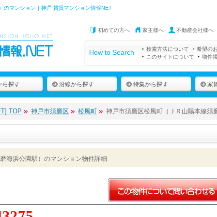
のマンション｜神戸 賃貸マンション情報NET
初めての方へ
家主様へ
不動産会社様へ
検索方法について
希望の
How to Search
このサイトについて
物件
から探す
沿線から探す
特集から探す
家
] TOP
神戸市須磨区
松風町
神戸市須磨区松風町（ＪＲ山陽本線須
磨海浜公園駅）のマンション物件詳細
43275