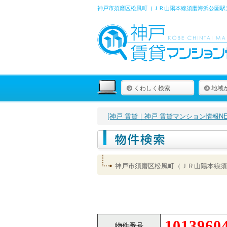
神戸市須磨区松風町（ＪＲ山陽本線須磨海浜公園駅）
くわしく検索
地域
[神戸 賃貸｜神戸 賃貸マンション情報NET
神戸市須磨区松風町（ＪＲ山陽本線須
1013960
物件番号