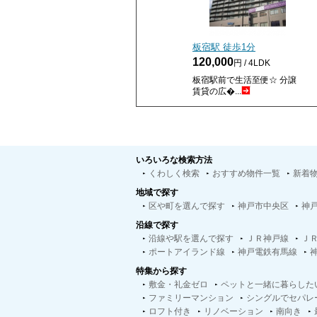
板宿駅 徒歩
1
分
120,000
円 / 4LDK
板宿駅前で生活至便☆ 分譲
賃貸の広�...
いろいろな検索方法
くわしく検索
おすすめ物件一覧
新着
地域で探す
区や町を選んで探す
神戸市中央区
神
沿線で探す
沿線や駅を選んで探す
ＪＲ神戸線
Ｊ
ポートアイランド線
神戸電鉄有馬線
特集から探す
敷金・礼金ゼロ
ペットと一緒に暮らした
ファミリーマンション
シングルでセパレ
ロフト付き
リノベーション
南向き