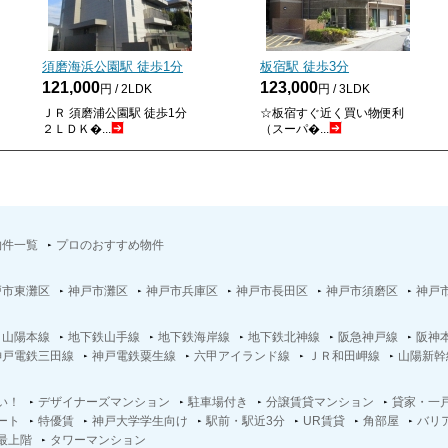
須磨海浜公園駅 徒歩
1
分
板宿駅 徒歩
3
分
121,000
123,000
円 / 2LDK
円 / 3LDK
ＪＲ 須磨浦公園駅 徒歩1分
☆板宿すぐ近く買い物便利
２ＬＤＫ�...
（スーパ�...
物件一覧
プロのおすすめ物件
戸市東灘区
神戸市灘区
神戸市兵庫区
神戸市長田区
神戸市須磨区
神戸
Ｒ山陽本線
地下鉄山手線
地下鉄海岸線
地下鉄北神線
阪急神戸線
阪神
神戸電鉄三田線
神戸電鉄粟生線
六甲アイランド線
ＪＲ和田岬線
山陽新幹
い！
デザイナーズマンション
駐車場付き
分譲賃貸マンション
貸家・一
ート
特優賃
神戸大学学生向け
駅前・駅近3分
UR賃貸
角部屋
バリ
最上階
タワーマンション