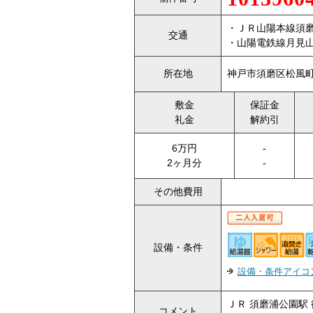
・ＪＲ山陽本線須
交通
・山陽電鉄線月見山
所在地
神戸市須磨区松風町
敷金
保証金
礼金
解約引
6万円
-
2ヶ月分
-
その他費用
設備・条件
設備・条件アイコ
ＪＲ 須磨浦公園駅 
コメント