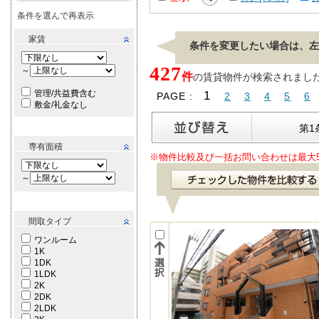
条件を選んで再表示
家賃
条件を変更したい場合は、左
427
～
件
の賃貸物件が検索されました。[
管理/共益費含む
1
PAGE :
2
3
4
5
6
敷金/礼金なし
第1
専有面積
※物件比較及び一括お問い合わせは最大
～
間取タイプ
ワンルーム
1K
1DK
1LDK
2K
2DK
2LDK