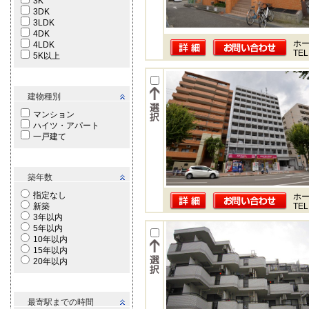
3K
3DK
3LDK
4DK
ホー
4LDK
TEL
5K以上
建物種別
マンション
ハイツ・アパート
一戸建て
築年数
指定なし
ホー
新築
TEL
3年以内
5年以内
10年以内
15年以内
20年以内
最寄駅までの時間