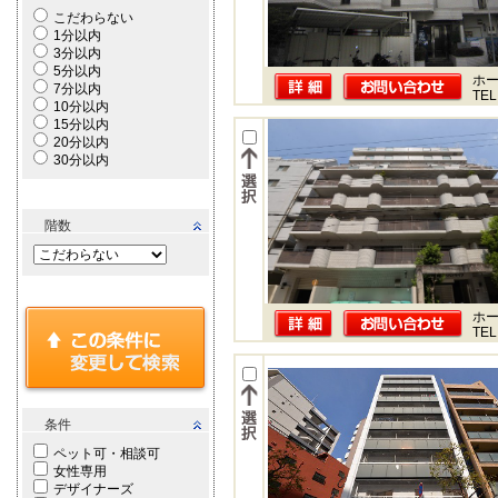
こだわらない
1分以内
3分以内
5分以内
ホー
7分以内
TEL
10分以内
15分以内
20分以内
30分以内
階数
ホー
TEL
条件
ペット可・相談可
女性専用
デザイナーズ