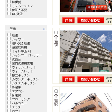
特優賃
リノベーション
保証人不要
UR賃貸
ホー
TEL
設備
給湯
シャワー
追い焚き給湯
浴室乾燥機
トイレ/風呂別
シャンプードレッサー
洗面台
室内洗濯機置場
ウォッシュレット
ウォームレット
独立キッチン
ホー
カウンターキッチン
TEL
システムキッチン
冷蔵庫
エアコン
床暖房
フローリング
バルコニー
テラス
ロフト