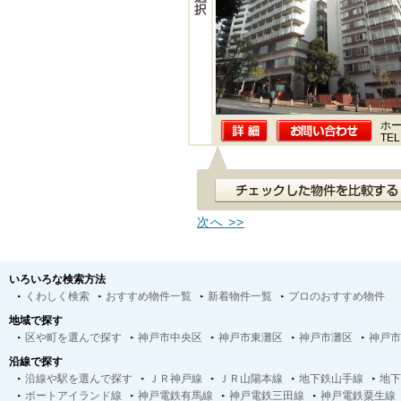
ホー
TEL
次へ >>
いろいろな検索方法
くわしく検索
おすすめ物件一覧
新着物件一覧
プロのおすすめ物件
地域で探す
区や町を選んで探す
神戸市中央区
神戸市東灘区
神戸市灘区
神戸市
沿線で探す
沿線や駅を選んで探す
ＪＲ神戸線
ＪＲ山陽本線
地下鉄山手線
地下
ポートアイランド線
神戸電鉄有馬線
神戸電鉄三田線
神戸電鉄粟生線