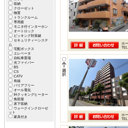
収納
クローゼット
物置
トランクルーム
専用庭
モニタ付インターホン
オートロック
ピッキング対策鍵
セキュリティーシステ
ホー
ム
TEL
宅配ボックス
エレベータ
自転車置場
光ファイバー
BS
CS
CATV
有線
バリアフリー
オール電化
IHクッキングヒーター
角部屋
床下収納
ウォークインクローゼ
ット
ホー
家具付き
TEL