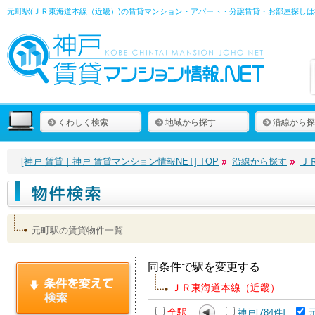
元町駅(ＪＲ東海道本線（近畿）)の賃貸マンション・アパート・分譲賃貸・お部屋探しは
くわしく検索
地域から探す
沿線から探
[神戸 賃貸｜神戸 賃貸マンション情報NET] TOP
沿線から探す
Ｊ
元町駅の賃貸物件一覧
同条件で駅を変更する
ＪＲ東海道本線（近畿）
全駅
神戸[784件]
元