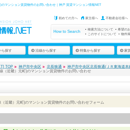
)のマンション賃貸物件のお問い合わせ｜神戸 賃貸マンション情報NET
初めての方へ
家主様へ
不動産会社様へ
検索方法について
希望の
How to Search
このサイトについて
物件
から探す
沿線から探す
特集から探す
家
] TOP
神戸市中央区
北長狭通
神戸市中央区北長狭通(ＪＲ東海道本
線（近畿）元町)のマンション賃貸物件のお問い合わせ
線（近畿）元町)のマンション賃貸物件のお問い合わせフォーム