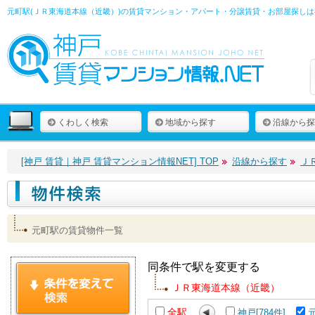
元町駅(ＪＲ東海道本線（近畿）)の賃貸マンション・アパート・分譲賃貸・お部屋探しは
くわしく検索
地域から探す
沿線から探
[神戸 賃貸｜神戸 賃貸マンション情報NET] TOP
沿線から探す
Ｊ
元町駅の賃貸物件一覧
同条件で駅を変更する
ＪＲ東海道本線（近畿）
全駅
神戸[784件]
元