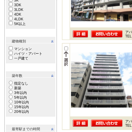
3K
3DK
3LDK
4DK
4LDK
5K以上
ア
TEL
建物種別
マンション
ハイツ・アパート
一戸建て
築年数
指定なし
新築
3年以内
5年以内
10年以内
15年以内
20年以内
ア
TEL
最寄駅までの時間