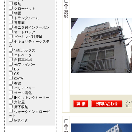
収納
クローゼット
物置
トランクルーム
専用庭
モニタ付インターホン
オートロック
ピッキング対策鍵
セキュリティーシステ
ム
宅配ボックス
エレベータ
自転車置場
光ファイバー
BS
CS
CATV
有線
バリアフリー
オール電化
IHクッキングヒーター
ア
角部屋
TEL
床下収納
ウォークインクローゼ
ット
家具付き