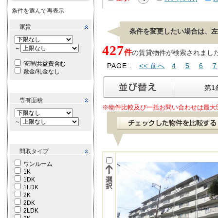
条件を選んで再表示
家賃
条件を変更したい場合は、左
427
～
件
の賃貸物件が検索されました。[ 
管理/共益費含む
PAGE :
<< 前へ
4
5
6
7
敷金/礼金なし
第1
専有面積
※物件比較及び一括お問い合わせは最大
～
間取タイプ
ワンルーム
1K
1DK
1LDK
2K
2DK
2LDK