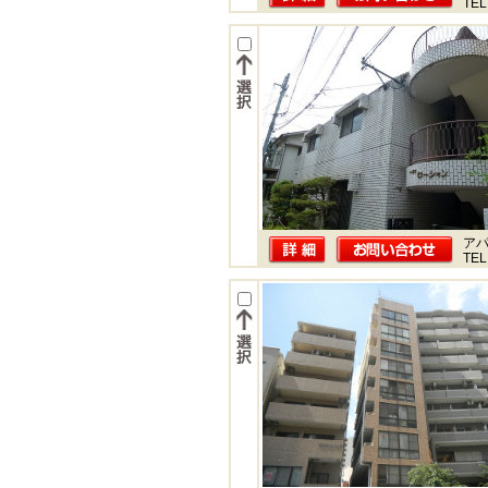
TEL
ア
TEL