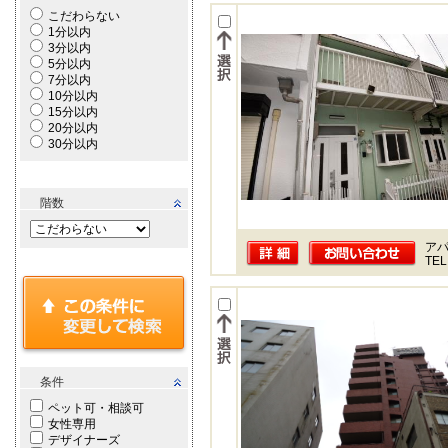
こだわらない
1分以内
3分以内
5分以内
7分以内
10分以内
15分以内
20分以内
30分以内
階数
ア
TEL
条件
ペット可・相談可
女性専用
デザイナーズ