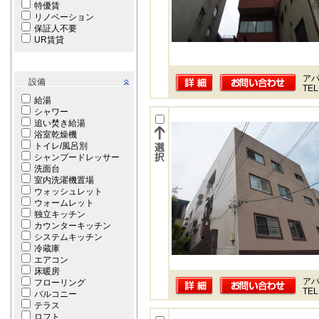
特優賃
リノベーション
保証人不要
UR賃貸
ア
設備
TEL
給湯
シャワー
追い焚き給湯
浴室乾燥機
トイレ/風呂別
シャンプードレッサー
洗面台
室内洗濯機置場
ウォッシュレット
ウォームレット
独立キッチン
カウンターキッチン
システムキッチン
冷蔵庫
エアコン
床暖房
ア
フローリング
TEL
バルコニー
テラス
ロフト