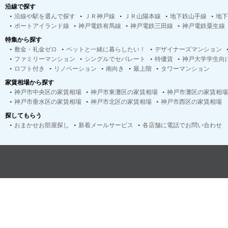
沿線で探す
沿線や駅を選んで探す
ＪＲ神戸線
ＪＲ山陽本線
地下鉄山手線
地下
ポートアイランド線
神戸電鉄有馬線
神戸電鉄三田線
神戸電鉄粟生線
特集から探す
敷金・礼金ゼロ
ペットと一緒に暮らしたい！
デザイナーズマンション
ファミリーマンション
シングルでセパレート
特優賃
神戸大学学生向
ロフト付き
リノベーション
南向き
最上階
タワーマンション
家賃相場から探す
神戸市中央区の家賃相場
神戸市東灘区の家賃相場
神戸市灘区の家賃相場
神戸市垂水区の家賃相場
神戸市北区の家賃相場
神戸市西区の家賃相場
探してもらう
おまかせお部屋探し
新着メールサービス
各店舗に電話でお問い合わせ