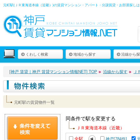
元町駅(ＪＲ東海道本線（近畿）)の賃貸マンション・アパート・分譲賃貸・お部屋探しは
くわしく検索
地域から探す
沿線から探
[神戸 賃貸｜神戸 賃貸マンション情報NET] TOP
沿線から探す
Ｊ
元町駅の賃貸物件一覧
同条件で駅を変更する
ＪＲ東海道本線（近畿）
全駅
神戸[784件]
元