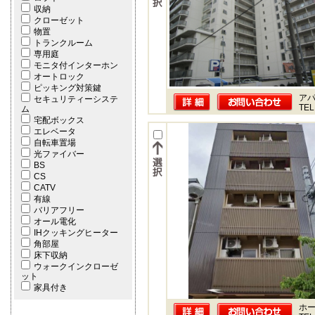
収納
クローゼット
物置
トランクルーム
専用庭
モニタ付インターホン
オートロック
ピッキング対策鍵
ア
セキュリティーシステ
TEL
ム
宅配ボックス
エレベータ
自転車置場
光ファイバー
BS
CS
CATV
有線
バリアフリー
オール電化
IHクッキングヒーター
角部屋
床下収納
ウォークインクローゼ
ット
家具付き
ホー