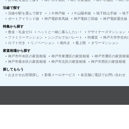
区や町を選んで探す
神戸市中央区
神戸市東灘区
神戸市灘区
神戸市
沿線で探す
沿線や駅を選んで探す
ＪＲ神戸線
ＪＲ山陽本線
地下鉄山手線
地下
ポートアイランド線
神戸電鉄有馬線
神戸電鉄三田線
神戸電鉄粟生線
特集から探す
敷金・礼金ゼロ
ペットと一緒に暮らしたい！
デザイナーズマンション
ファミリーマンション
シングルでセパレート
特優賃
神戸大学学生向
ロフト付き
リノベーション
南向き
最上階
タワーマンション
家賃相場から探す
神戸市中央区の家賃相場
神戸市東灘区の家賃相場
神戸市灘区の家賃相場
神戸市垂水区の家賃相場
神戸市北区の家賃相場
神戸市西区の家賃相場
探してもらう
おまかせお部屋探し
新着メールサービス
各店舗に電話でお問い合わせ