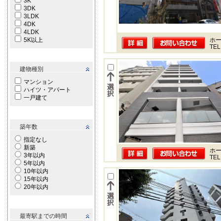
3K
3DK
3LDK
4DK
4LDK
5K以上
ホー
TEL
建物種別
マンション
ハイツ・アパート
一戸建て
築年数
指定なし
新築
ホー
3年以内
TEL
5年以内
10年以内
15年以内
20年以内
最寄駅までの時間