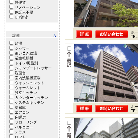
特優賃
リノベーション
保証人不要
UR賃貸
ホー
設備
TEL
給湯
シャワー
追い焚き給湯
浴室乾燥機
トイレ/風呂別
シャンプードレッサー
洗面台
室内洗濯機置場
ウォッシュレット
ウォームレット
独立キッチン
カウンターキッチン
システムキッチン
ホー
冷蔵庫
TEL
エアコン
床暖房
フローリング
バルコニー
テラス
ロフト