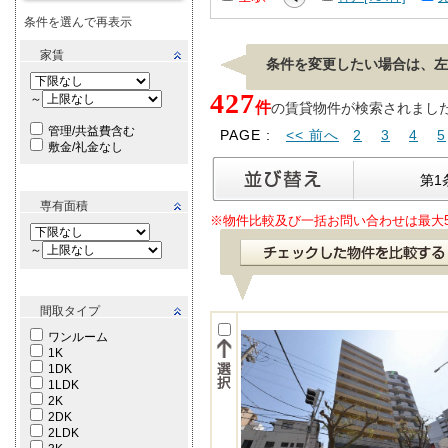
条件を選んで再表示
家賃
条件を変更したい場合は、左
427
～
件
の賃貸物件が検索されました。[ 
管理/共益費含む
PAGE :
<< 前へ
2
3
4
5
敷金/礼金なし
第1
専有面積
※物件比較及び一括お問い合わせは最大
～
間取タイプ
ワンルーム
1K
1DK
1LDK
2K
2DK
2LDK