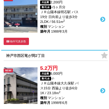
2,200円
共益費
-/1ヶ月分
敷/礼金
ＪＲ山陽本線
明石駅
バス
19
分 日向前より徒歩
3
分
2
2LDK / 56.51m
種別
マンション
築年月
1988年3月
物件写真多数
神戸市西区竜が岡2丁目
5.2万円
NEW!
6,000円
共益費
-/-
敷/礼金
ＪＲ山陽本線
大久保駅
バ
ス
15
分 西脇より徒歩
6
分
2
1K / 23.18m
種別
マンション
築年月
1998年6月