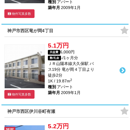
種別
アパート
築年月
2009年1月
物件写真多数
神戸市西区竜が岡4丁目
5.1万円
6,000円
共益費
-/1ヶ月分
敷/礼金
ＪＲ山陽本線
大久保駅
バ
ス
19
分 竜が岡４丁目より
徒歩
2
分
2
1K / 19.87m
種別
アパート
築年月
2009年1月
物件写真多数
神戸市西区伊川谷町有瀬
5.2万円
NEW!