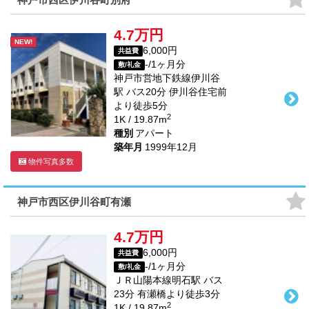
4.7万円
NEW!
6,000円
共益費
-/1ヶ月分
敷/礼金
神戸市営地下鉄線
伊川谷
駅
バス
20
分 伊川谷住宅前
より徒歩
5
分
2
1K / 19.87m
種別
アパート
築年月
1999年12月
物件写真多数
神戸市西区伊川谷町有瀬
4.7万円
6,000円
共益費
-/1ヶ月分
敷/礼金
ＪＲ山陽本線
明石駅
バス
23
分 有瀬橋より徒歩
3
分
2
1K / 19.87m