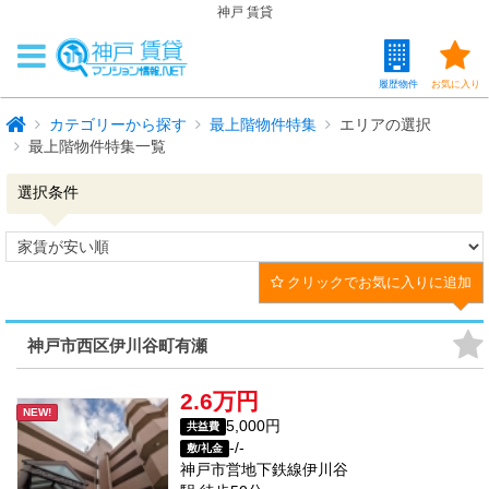
神戸 賃貸
履歴物件
お気に入り
カテゴリーから探す
最上階物件特集
エリアの選択
最上階物件特集一覧
選択条件
クリックでお気に入りに追加
神戸市西区伊川谷町有瀬
2.6万円
NEW!
5,000円
共益費
-/-
敷/礼金
神戸市営地下鉄線
伊川谷