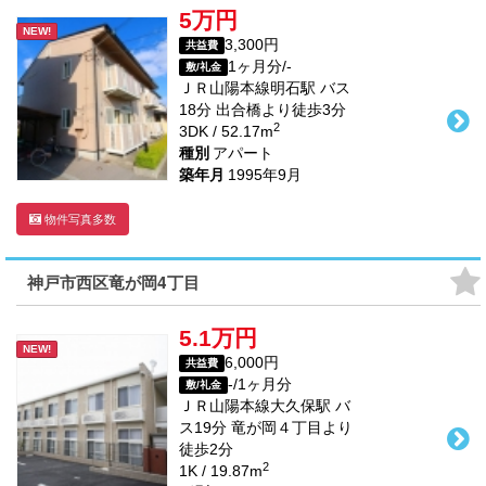
5万円
NEW!
3,300円
共益費
1ヶ月分/-
敷/礼金
ＪＲ山陽本線
明石駅
バス
18
分 出合橋より徒歩
3
分
2
3DK / 52.17m
種別
アパート
築年月
1995年9月
物件写真多数
神戸市西区竜が岡4丁目
5.1万円
NEW!
6,000円
共益費
-/1ヶ月分
敷/礼金
ＪＲ山陽本線
大久保駅
バ
ス
19
分 竜が岡４丁目より
徒歩
2
分
2
1K / 19.87m