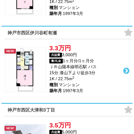
2
1K / 22.75m
種別
マンション
築年月
1997年3月
神戸市西区伊川谷町有瀬
3.3万円
NEW!
3,000円
共益費
1ヶ月分/1ヶ月分
敷/礼金
ＪＲ山陽本線
明石駅
バス
15
分 漆山下より徒歩
3
分
2
1K / 22.75m
種別
マンション
築年月
1997年3月
神戸市西区大津和3丁目
3.5万円
NEW!
5,000円
共益費