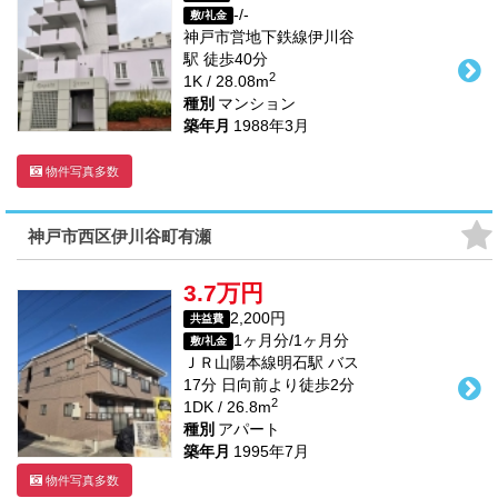
-/-
敷/礼金
神戸市営地下鉄線
伊川谷
駅
徒歩
40
分
2
1K / 28.08m
種別
マンション
築年月
1988年3月
物件写真多数
神戸市西区伊川谷町有瀬
3.7万円
2,200円
共益費
1ヶ月分/1ヶ月分
敷/礼金
ＪＲ山陽本線
明石駅
バス
17
分 日向前より徒歩
2
分
2
1DK / 26.8m
種別
アパート
築年月
1995年7月
物件写真多数