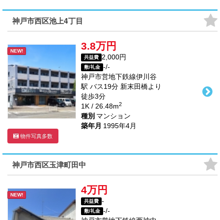
神戸市西区池上4丁目
3.8万円
NEW!
2,000円
共益費
-/-
敷/礼金
神戸市営地下鉄線
伊川谷
駅
バス
19
分 新末田橋より
徒歩
3
分
2
1K / 26.48m
種別
マンション
築年月
1995年4月
物件写真多数
神戸市西区玉津町田中
4万円
NEW!
-
共益費
-/-
敷/礼金