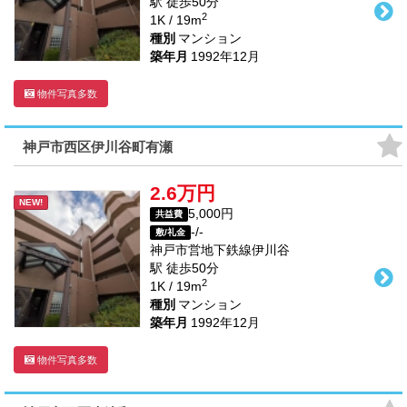
駅
徒歩
50
分
2
1K / 19m
種別
マンション
築年月
1992年12月
物件写真多数
神戸市西区伊川谷町有瀬
2.6万円
NEW!
5,000円
共益費
-/-
敷/礼金
神戸市営地下鉄線
伊川谷
駅
徒歩
50
分
2
1K / 19m
種別
マンション
築年月
1992年12月
物件写真多数