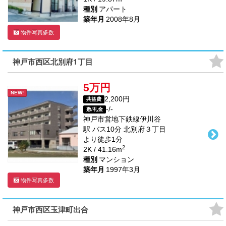
種別
アパート
築年月
2008年8月
物件写真多数
神戸市西区北別府1丁目
5万円
NEW!
2,200円
共益費
-/-
敷/礼金
神戸市営地下鉄線
伊川谷
駅
バス
10
分 北別府３丁目
より徒歩
1
分
2
2K / 41.16m
種別
マンション
築年月
1997年3月
物件写真多数
神戸市西区玉津町出合