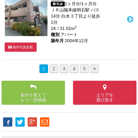
1ヶ月分/1ヶ月分
敷/礼金
ＪＲ山陽本線
明石駅
バス
14
分 白水３丁目より徒歩
1
分
2
1K / 31.02m
種別
アパート
築年月
2004年12月
物件写真多数
1
2
3
4
5
条件を変えて
エリアを
もう一度検索
選び直す