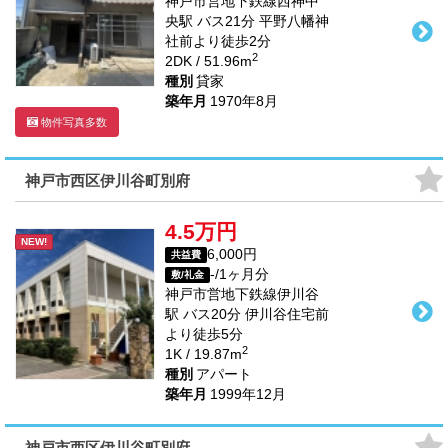
神戸市営地下鉄線
西神中
央駅
バス
21
分 平野八幡神
社前より徒歩
2
分
2
2DK / 51.96m
種別
貸家
築年月
1970年8月
物件写真多数
神戸市西区伊川谷町別府
4.5万円
NEW!
6,000円
共益費
-/1ヶ月分
敷/礼金
神戸市営地下鉄線
伊川谷
駅
バス
20
分 伊川谷住宅前
より徒歩
5
分
2
1K / 19.87m
種別
アパート
築年月
1999年12月
神戸市西区伊川谷町別府