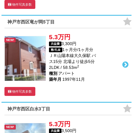
物件写真多数
神戸市西区竜が岡5丁目
5.3万円
NEW!
3,300円
共益費
1ヶ月分/1ヶ月分
敷/礼金
ＪＲ山陽本線
大久保駅
バ
ス
15
分 北場より徒歩
5
分
2
2LDK / 58.53m
種別
アパート
築年月
1997年11月
物件写真多数
神戸市西区白水3丁目
5.3万円
NEW!
3,500円
共益費