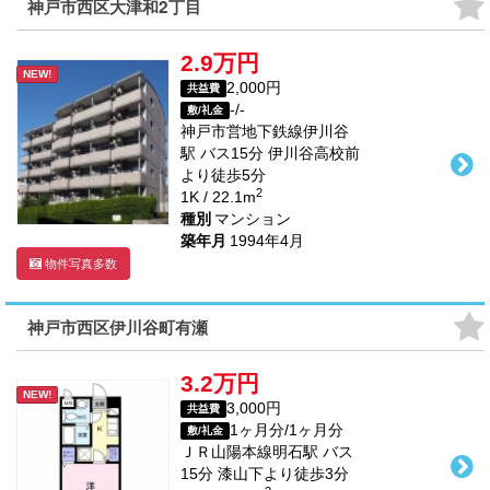
神戸市西区大津和2丁目
2.9万円
NEW!
2,000円
共益費
-/-
敷/礼金
神戸市営地下鉄線
伊川谷
駅
バス
15
分 伊川谷高校前
より徒歩
5
分
2
1K / 22.1m
種別
マンション
築年月
1994年4月
物件写真多数
神戸市西区伊川谷町有瀬
3.2万円
NEW!
3,000円
共益費
1ヶ月分/1ヶ月分
敷/礼金
ＪＲ山陽本線
明石駅
バス
15
分 漆山下より徒歩
3
分