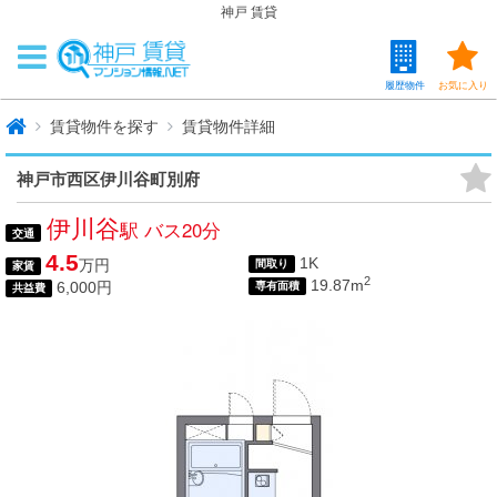
神戸 賃貸
履歴物件
お気に入り
賃貸物件を探す
賃貸物件詳細
神戸市西区伊川谷町別府
伊川谷
駅 バス20分
交通
4.5
1K
万円
間取り
家賃
2
19.87m
6,000円
専有面積
共益費