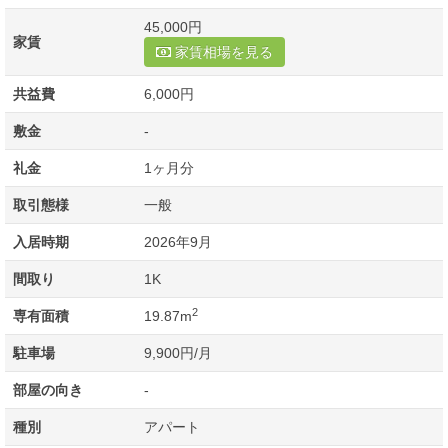
45,000円
家賃
家賃相場を見る
共益費
6,000円
敷金
-
礼金
1ヶ月分
取引態様
一般
入居時期
2026年9月
間取り
1K
2
専有面積
19.87m
駐車場
9,900円/月
部屋の向き
-
種別
アパート