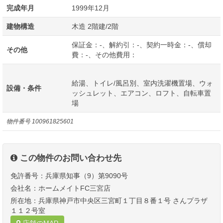
完成年月
1999年12月
建物構造
木造 2階建/2階
保証金：-、解約引：-、契約一時金：-、償却
その他
費：-、その他費用：
給湯、トイレ/風呂別、室内洗濯機置場、ウォ
設備・条件
ッシュレット、エアコン、ロフト、自転車置
場
物件番号
100961825601
この物件のお問い合わせ先
免許番号：兵庫県知事（9）第9090号
会社名：ホームメイトFC三宮店
所在地：兵庫県神戸市中央区三宮町１丁目８番１号 さんプラザ
１１２号室