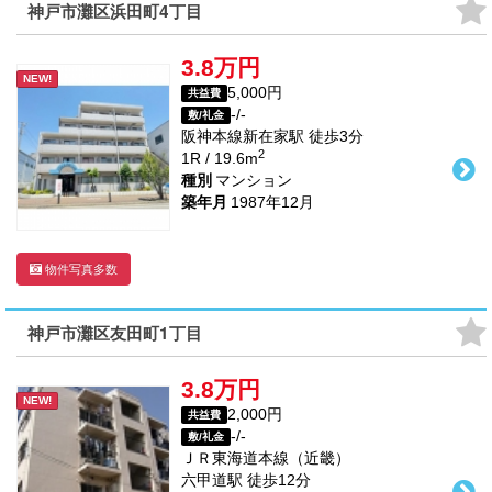
神戸市灘区浜田町4丁目
3.8万円
NEW!
5,000円
共益費
-/-
敷/礼金
阪神本線
新在家駅
徒歩
3
分
2
1R / 19.6m
種別
マンション
築年月
1987年12月
物件写真多数
神戸市灘区友田町1丁目
3.8万円
NEW!
2,000円
共益費
-/-
敷/礼金
ＪＲ東海道本線（近畿）
六甲道駅
徒歩
12
分