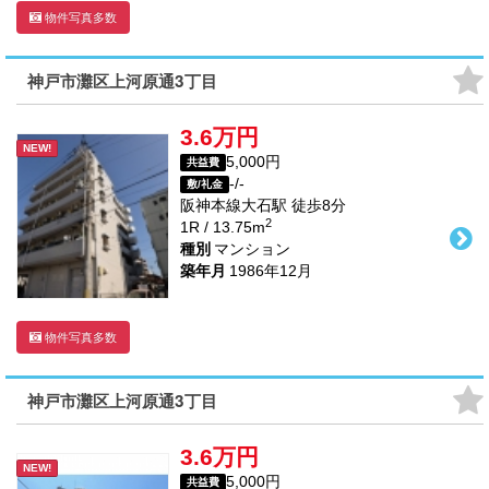
物件写真多数
神戸市灘区上河原通3丁目
3.6万円
NEW!
5,000円
共益費
-/-
敷/礼金
阪神本線
大石駅
徒歩
8
分
2
1R / 13.75m
種別
マンション
築年月
1986年12月
物件写真多数
神戸市灘区上河原通3丁目
3.6万円
NEW!
5,000円
共益費