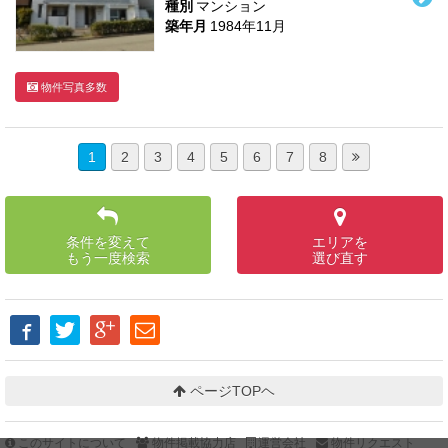
種別
マンション
築年月
1984年11月
物件写真多数
1
2
3
4
5
6
7
8
条件を変えて
エリアを
もう一度検索
選び直す
ページTOPヘ
このサイトについて
物件掲載協力店
運営会社
物件リクエスト