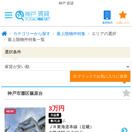
神戸 賃貸
履歴物件
お気に入り
カテゴリーから探す
最上階物件特集
エリアの選択
最上階物件特集一覧
選択条件
クリックでお気に入りに追加
神戸市灘区篠原台
3万円
NEW!
-
共益費
-/-
敷/礼金
ＪＲ東海道本線（近畿）