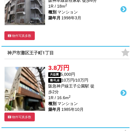
阪神本線
新在家駅
徒歩
6
分
2
1R / 18m
種別
マンション
築年月
1998年3月
物件写真多数
神戸市灘区王子町1丁目
3.8万円
5,000円
共益費
10万円/10万円
敷/礼金
阪急神戸線
王子公園駅
徒
歩
2
分
2
1R / 16.6m
種別
マンション
築年月
1985年10月
物件写真多数