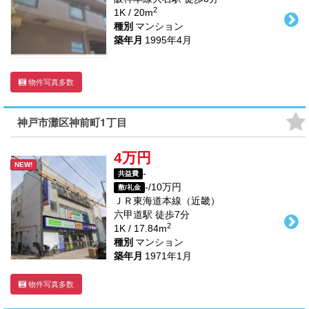
2
1K / 20m
種別
マンション
築年月
1995年4月
物件写真多数
神戸市灘区神前町1丁目
4万円
NEW!
-
共益費
-/10万円
敷/礼金
ＪＲ東海道本線（近畿）
六甲道駅
徒歩
7
分
2
1K / 17.84m
種別
マンション
築年月
1971年1月
物件写真多数