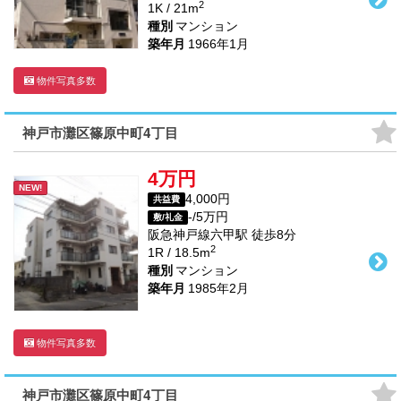
2
1K / 21m
種別
マンション
築年月
1966年1月
物件写真多数
神戸市灘区篠原中町4丁目
4万円
NEW!
4,000円
共益費
-/5万円
敷/礼金
阪急神戸線
六甲駅
徒歩
8
分
2
1R / 18.5m
種別
マンション
築年月
1985年2月
物件写真多数
神戸市灘区篠原中町4丁目