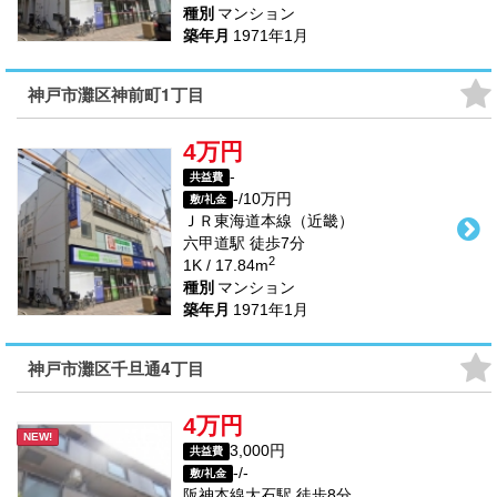
種別
マンション
築年月
1971年1月
神戸市灘区神前町1丁目
4万円
-
共益費
-/10万円
敷/礼金
ＪＲ東海道本線（近畿）
六甲道駅
徒歩
7
分
2
1K / 17.84m
種別
マンション
築年月
1971年1月
神戸市灘区千旦通4丁目
4万円
NEW!
3,000円
共益費
-/-
敷/礼金
阪神本線
大石駅
徒歩
8
分