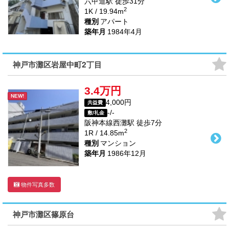
六甲道駅
徒歩
31
分
2
1K / 19.94m
種別
アパート
築年月
1984年4月
神戸市灘区岩屋中町2丁目
3.4万円
NEW!
4,000円
共益費
-/-
敷/礼金
阪神本線
西灘駅
徒歩
7
分
2
1R / 14.85m
種別
マンション
築年月
1986年12月
物件写真多数
神戸市灘区篠原台