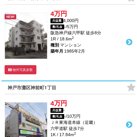
4万円
NEW!
4,000円
共益費
-/5万円
敷/礼金
阪急神戸線
六甲駅
徒歩
8
分
2
1R / 18.6m
種別
マンション
築年月
1985年2月
物件写真多数
神戸市灘区神前町1丁目
4万円
-
共益費
-/10万円
敷/礼金
ＪＲ東海道本線（近畿）
六甲道駅
徒歩
7
分
2
1K / 17.84m