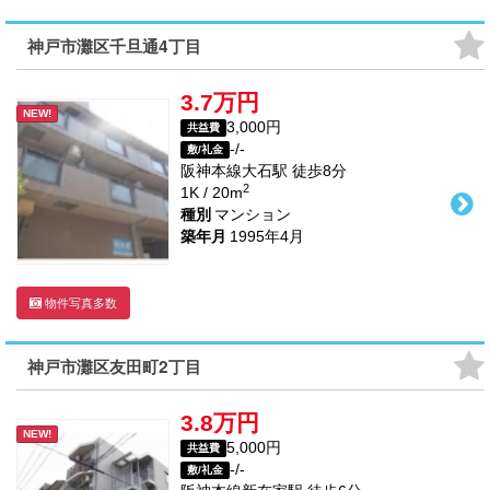
神戸市灘区千旦通4丁目
3.7万円
NEW!
3,000円
共益費
-/-
敷/礼金
阪神本線
大石駅
徒歩
8
分
2
1K / 20m
種別
マンション
築年月
1995年4月
物件写真多数
神戸市灘区友田町2丁目
3.8万円
NEW!
5,000円
共益費
-/-
敷/礼金