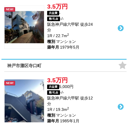
3.5万円
NEW!
-
共益費
-/-
敷/礼金
阪急神戸線
六甲駅
徒歩
24
分
2
1R / 22.7m
種別
マンション
築年月
1979年5月
神戸市灘区寺口町
3.5万円
NEW!
5,000円
共益費
-/-
敷/礼金
阪急神戸線
六甲駅
徒歩
12
分
2
1R / 19.3m
種別
マンション
築年月
1985年1月