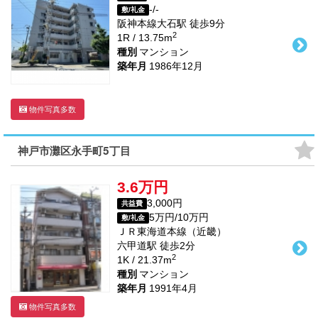
-/-
敷/礼金
阪神本線
大石駅
徒歩
9
分
2
1R / 13.75m
種別
マンション
築年月
1986年12月
物件写真多数
神戸市灘区永手町5丁目
3.6万円
3,000円
共益費
5万円/10万円
敷/礼金
ＪＲ東海道本線（近畿）
六甲道駅
徒歩
2
分
2
1K / 21.37m
種別
マンション
築年月
1991年4月
物件写真多数