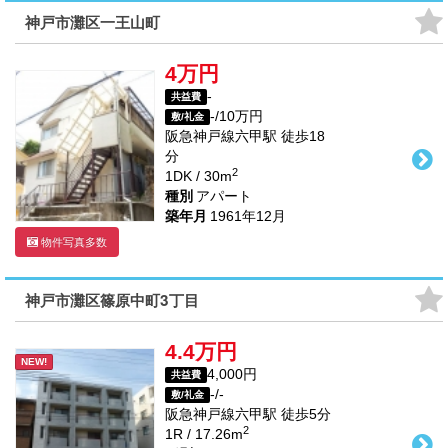
神戸市灘区一王山町
4万円
-
共益費
-/10万円
敷/礼金
阪急神戸線
六甲駅
徒歩
18
分
2
1DK / 30m
種別
アパート
築年月
1961年12月
物件写真多数
神戸市灘区篠原中町3丁目
4.4万円
NEW!
4,000円
共益費
-/-
敷/礼金
阪急神戸線
六甲駅
徒歩
5
分
2
1R / 17.26m