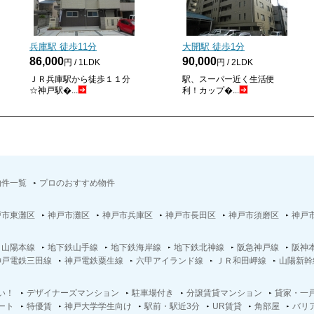
兵庫駅 徒歩
11
分
大開駅 徒歩
1
分
86,000
90,000
円 / 1LDK
円 / 2LDK
ＪＲ兵庫駅から徒歩１１分
駅、スーパー近く生活便
☆神戸駅�...
利！カップ�...
物件一覧
プロのおすすめ物件
戸市東灘区
神戸市灘区
神戸市兵庫区
神戸市長田区
神戸市須磨区
神戸
Ｒ山陽本線
地下鉄山手線
地下鉄海岸線
地下鉄北神線
阪急神戸線
阪神
神戸電鉄三田線
神戸電鉄粟生線
六甲アイランド線
ＪＲ和田岬線
山陽新幹
い！
デザイナーズマンション
駐車場付き
分譲賃貸マンション
貸家・一
ート
特優賃
神戸大学学生向け
駅前・駅近3分
UR賃貸
角部屋
バリ