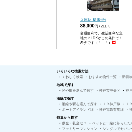
兵庫駅 徒歩
6
分
88,000
円 / 2LDK
交通便利で、生活便利な立
地の２LDKがこの条件で！
希少です（＾－＾）
いろいろな検索方法
くわしく検索
おすすめ物件一覧
新着
地域で探す
区や町を選んで探す
神戸市中央区
神
沿線で探す
沿線や駅を選んで探す
ＪＲ神戸線
Ｊ
ポートアイランド線
神戸電鉄有馬線
特集から探す
敷金・礼金ゼロ
ペットと一緒に暮らした
ファミリーマンション
シングルでセパレ