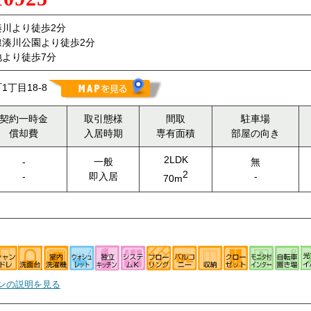
川より徒歩2分
線湊川公園より徒歩2分
より徒歩7分
丁目18-8
契約一時金
取引態様
間取
駐車場
償却費
入居時期
専有面積
部屋の向き
2LDK
-
一般
無
2
-
即入居
-
70m
ンの説明を見る