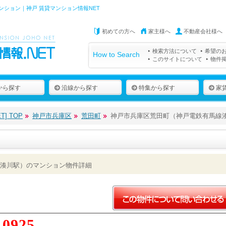
ション｜神戸 賃貸マンション情報NET
初めての方へ
家主様へ
不動産会社様へ
検索方法について
希望の
How to Search
このサイトについて
物件
から探す
沿線から探す
特集から探す
家
] TOP
神戸市兵庫区
荒田町
神戸市兵庫区荒田町（神戸電鉄有馬線
湊川駅）のマンション物件詳細
10925