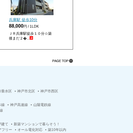
兵庫駅 徒歩
10
分
88,000
円 / 1LDK
ＪＲ兵庫駅徒歩１０分☆築
後まだ２�...
市垂水区
神戸市北区
神戸市西区
本線
神戸高速線
山陽電鉄線
線
戸建て
新築マンションで暮らそう！
アフリー
オール電化対応
築10年以内