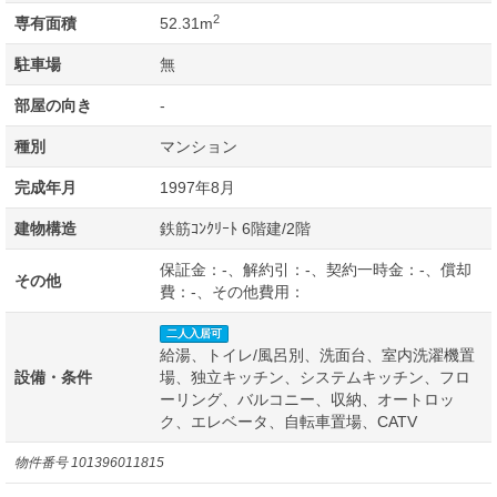
2
専有面積
52.31m
駐車場
無
部屋の向き
-
種別
マンション
完成年月
1997年8月
建物構造
鉄筋ｺﾝｸﾘｰﾄ 6階建/2階
保証金：-、解約引：-、契約一時金：-、償却
その他
費：-、その他費用：
二人入居可
給湯、トイレ/風呂別、洗面台、室内洗濯機置
設備・条件
場、独立キッチン、システムキッチン、フロ
ーリング、バルコニー、収納、オートロッ
ク、エレベータ、自転車置場、CATV
物件番号
101396011815