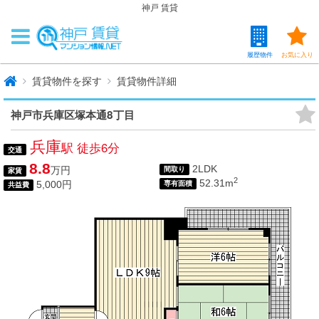
神戸 賃貸
履歴物件
お気に入り
賃貸物件を探す
賃貸物件詳細
神戸市兵庫区塚本通8丁目
兵庫
駅 徒歩6分
交通
8.8
2LDK
万円
間取り
家賃
2
52.31m
5,000円
専有面積
共益費