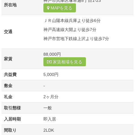
神戸市兵庫区塚本通8丁目1-23
所在地
MAPを見る
ＪＲ山陽本線兵庫より徒歩6分
神戸高速線大開より徒歩7分
交通
神戸市営地下鉄線上沢より徒歩7分
88,000円
家賃
家賃相場を見る
共益費
5,000円
敷金
-
礼金
2ヶ月分
取引態様
一般
入居時期
即入居
間取り
2LDK