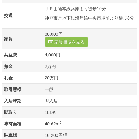
ＪＲ山陽本線兵庫より徒歩10分
交通
神戸市営地下鉄海岸線中央市場前より徒歩8分
88,000円
家賃
家賃相場を見る
共益費
4,000円
敷金
2万円
礼金
20万円
取引態様
一般
入居時期
即入居
間取り
1LDK
2
専有面積
40.62m
駐車場
16,200円/月