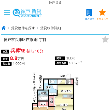
神戸 賃貸
履歴物件
お気に入り
賃貸物件を探す
賃貸物件詳細
神戸市兵庫区芦原通1丁目
兵庫
駅 徒歩10分
交通
8.8
1LDK
万円
間取り
家賃
2
40.62m
4,000円
専有面積
共益費