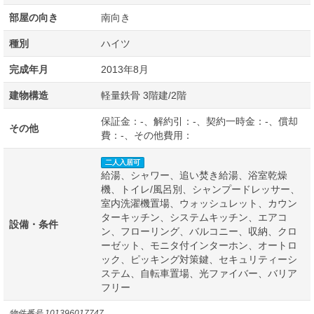
部屋の向き
南向き
種別
ハイツ
完成年月
2013年8月
建物構造
軽量鉄骨 3階建/2階
保証金：-、解約引：-、契約一時金：-、償却
その他
費：-、その他費用：
二人入居可
給湯、シャワー、追い焚き給湯、浴室乾燥
機、トイレ/風呂別、シャンプードレッサー、
室内洗濯機置場、ウォッシュレット、カウン
ターキッチン、システムキッチン、エアコ
設備・条件
ン、フローリング、バルコニー、収納、クロ
ーゼット、モニタ付インターホン、オートロ
ック、ピッキング対策鍵、セキュリティーシ
ステム、自転車置場、光ファイバー、バリア
フリー
物件番号
101396017747