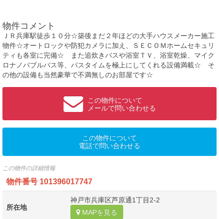
物件コメント
ＪＲ兵庫駅徒歩１０分☆築後まだ２年ほどの大手ハウスメーカー施工
物件☆オートロックや防犯カメラに加え、ＳＥＣＯＭホームセキュリ
ティも各室に完備☆ また追炊きバスや浴室ＴＶ、浴室乾燥、マイク
ロナノバブルバス等、バスタイムを極上にしてくれる設備満載☆ そ
の他の設備も当然豪華で不満無しのお部屋です☆
この物件について
メールで問い合わせる
この物件について
電話で問い合わせる
この物件の詳細情報
物件番号
101396017747
神戸市兵庫区芦原通1丁目2-2
所在地
MAPを見る