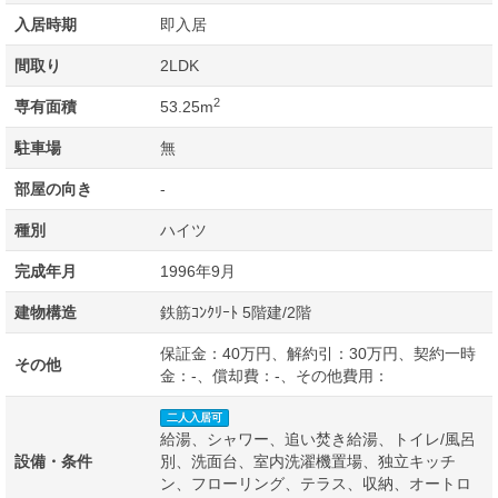
入居時期
即入居
間取り
2LDK
2
専有面積
53.25m
駐車場
無
部屋の向き
-
種別
ハイツ
完成年月
1996年9月
建物構造
鉄筋ｺﾝｸﾘｰﾄ 5階建/2階
保証金：40万円、解約引：30万円、契約一時
その他
金：-、償却費：-、その他費用：
二人入居可
給湯、シャワー、追い焚き給湯、トイレ/風呂
設備・条件
別、洗面台、室内洗濯機置場、独立キッチ
ン、フローリング、テラス、収納、オートロ