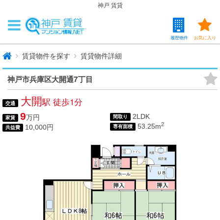
神戸 賃貸
履歴物件
お気に入り
賃貸物件を探す
賃貸物件詳細
神戸市兵庫区大開通7丁目
大開
駅 徒歩1分
交通
9
2LDK
万円
間取り
家賃
2
53.25m
10,000円
専有面積
共益費