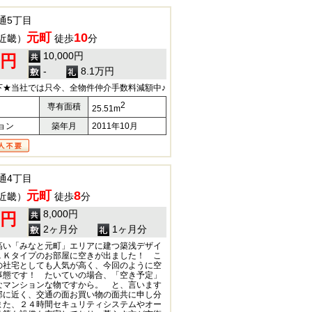
通5丁目
元町
10
近畿）
徒歩
分
10,000円
0円
-
8.1万円
下★当社では只今、全物件仲介手数料減額中♪
2
専有面積
25.51m
ョン
築年月
2011年10月
通4丁目
元町
8
近畿）
徒歩
分
8,000円
0円
2ヶ月分
1ヶ月分
高い「みなと元町」エリアに建つ築浅デザイ
１Ｋタイプのお部屋に空きが出ました！ こ
の社宅としても人気が高く、今回のように空
事態です！ たいていの場合、「空き予定」
なマンションな物ですから。 と、言います
部に近く、交通の面お買い物の面共に申し分
また、２４時間セキュリティシステムやオー