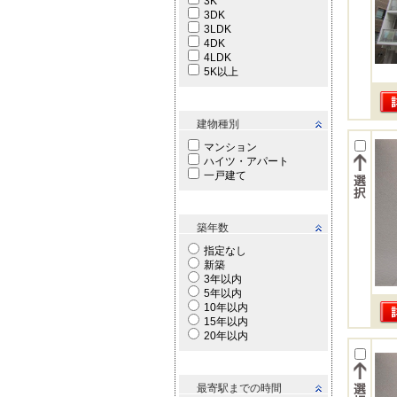
3K
3DK
3LDK
4DK
4LDK
5K以上
建物種別
マンション
ハイツ・アパート
一戸建て
築年数
指定なし
新築
3年以内
5年以内
10年以内
15年以内
20年以内
最寄駅までの時間