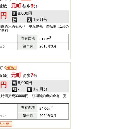
元町
9
近畿）
徒歩
分
8,000円
0円
-
1ヶ月分
期解約違約金あり 現況優先 自転車は1台の
（無料）
2
専有面積
31.8m
ョン
築年月
2015年3月
町
元町
7
近畿）
徒歩
分
8,000円
0円
-
1ヶ月分
時清掃費33000円 短期解約違約金有 更
2
専有面積
24.06m
ョン
築年月
2024年3月