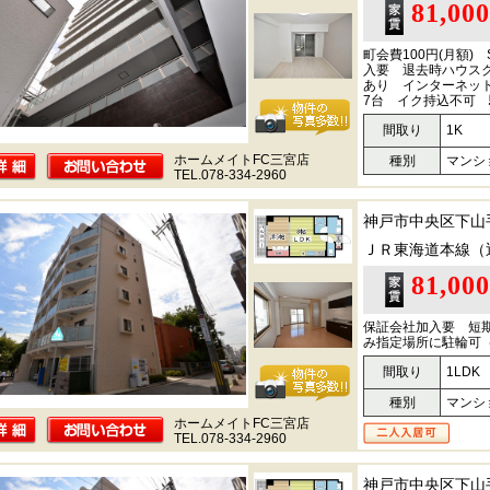
81,00
町会費100円(月額) S
入要 退去時ハウスク
あり インターネット
7台 イク持込不可 
間取り
1K
ホームメイトFC三宮店
種別
マンシ
TEL.078-334-2960
神戸市中央区下山
ＪＲ東海道本線（
81,00
保証会社加入要 短
み指定場所に駐輪可
間取り
1LDK
種別
マンシ
ホームメイトFC三宮店
TEL.078-334-2960
神戸市中央区下山