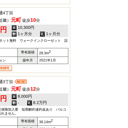
通4丁目
元町
10
近畿）
徒歩
分
10,300円
0円
1ヶ月分
1ヶ月分
 ネット無料 ウォークインクローゼット 設
2
専有面積
28.3m
ョン
築年月
2021年1月
通3丁目
元町
12
近畿）
徒歩
分
8,000円
0円
-
8.2万円
災保険加入要 短期解約違約金あり バルコ
出れません。
2
専有面積
38.14m