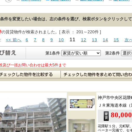
条件を変更したい場合は、左の条件を選び、検索ボタンをクリックして
件
の賃貸物件が検索されました。[ 表示 ： 201～220件 ]
11
 :
<< 前へ
6
7
8
9
10
12
13
14
15
次へ
第1条件
第2条件
較及び一括お問い合わせは最大5件まで
神戸市中央区花隈
ＪＲ東海道本線（
80,00
花隈駅１分。元町駅
ベーター完備で、セ