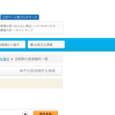
お部屋が見つからない時は
メールサービス
掲載協力店
サイトマップ
賃相場から探す
お役立ち情報
を探す
元町駅の賃貸物件一覧
神戸の賃貸物件を検索
摩耶[84件]
六甲道[337件]
住吉[230件]
摂津本山