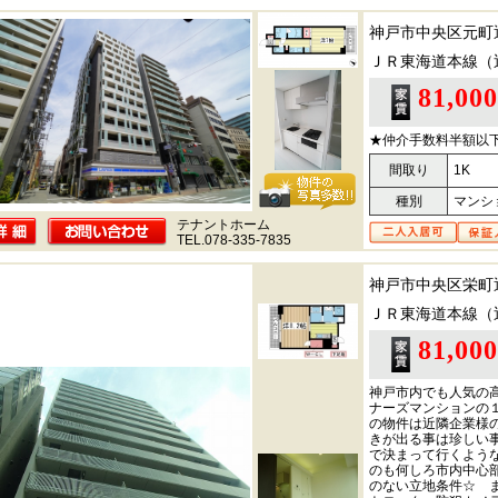
神戸市中央区元町
ＪＲ東海道本線（
81,00
★仲介手数料半額以
間取り
1K
種別
マンシ
テナントホーム
TEL.078-335-7835
神戸市中央区栄町
ＪＲ東海道本線（
81,00
神戸市内でも人気の
ナーズマンションの
の物件は近隣企業様
きが出る事は珍しい
で決まって行くよう
のも何しろ市内中心
のない立地条件☆ 