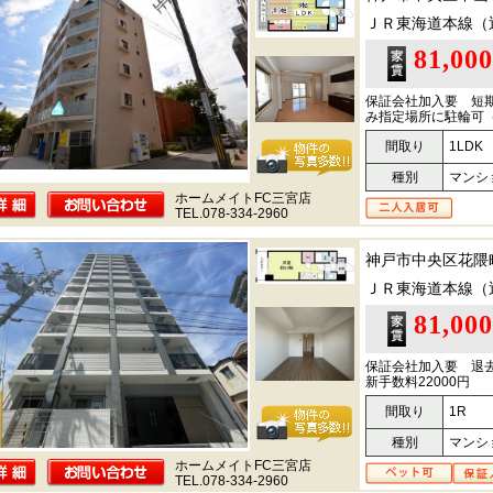
ＪＲ東海道本線（
81,00
保証会社加入要 短
み指定場所に駐輪可
間取り
1LDK
種別
マンシ
ホームメイトFC三宮店
TEL.078-334-2960
神戸市中央区花隈
ＪＲ東海道本線（
81,00
保証会社加入要 退去
新手数料22000円
間取り
1R
種別
マンシ
ホームメイトFC三宮店
TEL.078-334-2960