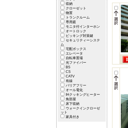
収納
クローゼット
物置
トランクルーム
専用庭
モニタ付インターホン
オートロック
ピッキング対策鍵
セキュリティーシステ
ム
宅配ボックス
エレベータ
自転車置場
光ファイバー
BS
CS
CATV
有線
バリアフリー
オール電化
IHクッキングヒーター
角部屋
床下収納
ウォークインクローゼ
ット
家具付き