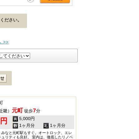
ください。
 >>
町
元町
7
近畿）
徒歩
分
5,000円
0円
1ヶ月分
1ヶ月分
、みなと元町駅もすぐ。オートロック、エレ
キュリティも良好。 室内は、徹底したリノベ