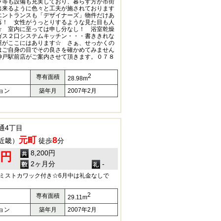
ラ等も設備も充実しており、暮らす方が市街
出来るように色々と工夫が施されております
エントランスも「デザイナーズ」物件だけあ
落！ 女性がうっとりするような見た目も人
☆ 室内に至っては申し分なし！ 浴室乾燥
ガス２口システムキッチン・・・書ききれな
屋がここにはあります☆ さぁ、せっかくの
はご自身の目でその良さを確かめてみません
神戸駅前店がご案内させて頂きます。０７８
2
専有面積
28.98m
ョン
築年月
2007年2月
通4丁目
元町
8
近畿）
徒歩
分
8,200円
0円
2ヶ月分
-
♪ミストカワック付き☆6月中は礼金なしで
2
専有面積
29.11m
ョン
築年月
2007年2月