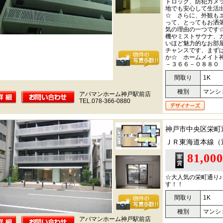
トロック、防犯カメ
地でも安心して生活
☆ さらに、外観も
って、とってもお洒
気の理由の一つです
機やミストサウナ、
いほど魅力的なお部
チャンスです、まず
か☆ ホームメイト
－３６６－０８８０
間取り
1K
種別
マンシ
アパマンホーム神戸駅前店
TEL.078-366-0880
神戸市中央区栄町
ＪＲ東海道本線（
81,00
☆大人気の栄町通り
す！！
間取り
1K
種別
マンシ
アパマンホーム神戸駅前店