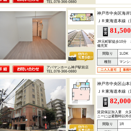
TEL.078-366-0880
神戸市中央区海岸
ＪＲ東海道本線（
81,50
JR元町駅徒歩10分
備充実
間取り
1LDK
種別
マンシ
アパマンホーム神戸駅前店
TEL.078-366-0880
神戸市中央区山本
ＪＲ東海道本線（
82,00
賃貸保証加入要 火
ニーには避難時以外
間取り
1R