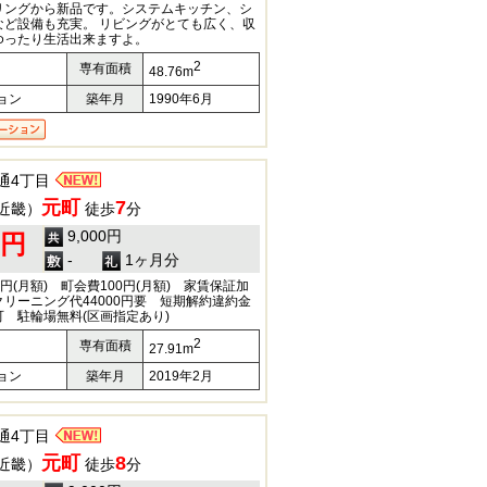
リングから新品です。システムキッチン、シ
など設備も充実。 リビングがとても広く、収
ゆったり生活出来ますよ。
2
専有面積
48.76m
ョン
築年月
1990年6月
通4丁目
元町
7
近畿）
徒歩
分
9,000円
0円
-
1ヶ月分
300円(月額) 町会費100円(月額) 家賃保証加
リーニング代44000円要 短期解約違約金
 駐輪場無料(区画指定あり)
2
専有面積
27.91m
ョン
築年月
2019年2月
通4丁目
元町
8
近畿）
徒歩
分