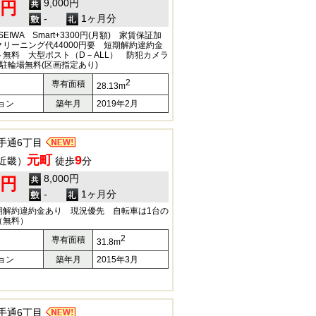
9,000円
0円
-
1ヶ月分
EIWA Smart+3300円(月額) 家賃保証加
リーニング代44000円要 短期解約違約金
無料 大型ポスト（D－ALL） 防犯カメラ
駐輪場無料(区画指定あり)
2
専有面積
28.13m
ョン
築年月
2019年2月
手通6丁目
元町
9
近畿）
徒歩
分
8,000円
0円
-
1ヶ月分
期解約違約金あり 現況優先 自転車は1台の
（無料）
2
専有面積
31.8m
ョン
築年月
2015年3月
手通6丁目