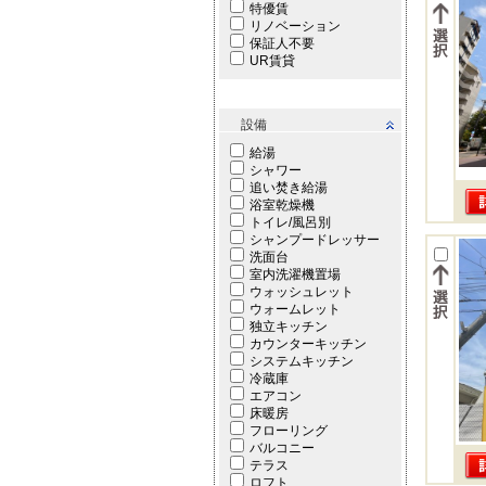
特優賃
リノベーション
保証人不要
UR賃貸
設備
給湯
シャワー
追い焚き給湯
浴室乾燥機
トイレ/風呂別
シャンプードレッサー
洗面台
室内洗濯機置場
ウォッシュレット
ウォームレット
独立キッチン
カウンターキッチン
システムキッチン
冷蔵庫
エアコン
床暖房
フローリング
バルコニー
テラス
ロフト