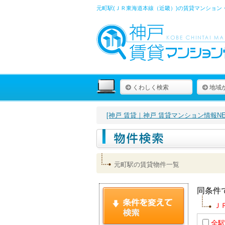
元町駅(ＪＲ東海道本線（近畿）)の賃貸マンション
くわしく検索
地域
[神戸 賃貸｜神戸 賃貸マンション情報NET
元町駅の賃貸物件一覧
同条件
Ｊ
全駅