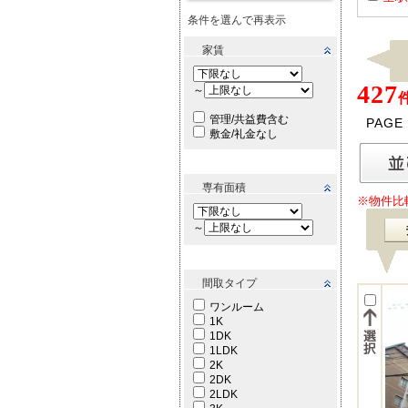
条件を選んで再表示
家賃
427
～
管理/共益費含む
PAGE
敷金/礼金なし
専有面積
※物件比
～
間取タイプ
ワンルーム
1K
1DK
1LDK
2K
2DK
2LDK