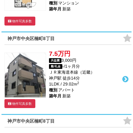
種別
マンション
築年月
新築
物件写真多数
神戸市中央区楠町8丁目
7.5万円
3,000円
共益費
-/1ヶ月分
敷/礼金
ＪＲ東海道本線（近畿）
神戸駅
徒歩
14
分
2
1LDK / 29.02m
種別
アパート
築年月
新築
物件写真多数
神戸市中央区楠町8丁目