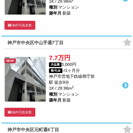
1K / 28.98m
種別
マンション
築年月
新築
物件写真多数
神戸市中央区中山手通7丁目
7.7万円
NEW!
3,000円
共益費
-/1ヶ月分
敷/礼金
神戸市営地下鉄線
県庁前
駅
徒歩
9
分
2
1K / 28.98m
種別
マンション
築年月
新築
物件写真多数
神戸市中央区元町通6丁目