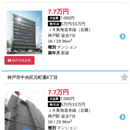
7.7万円
7,000円
共益費
5万円/15万円
敷/礼金
ＪＲ東海道本線（近畿）
神戸駅
徒歩
7
分
2
1K / 29.96m
種別
マンション
築年月
新築
物件写真多数
神戸市中央区元町通6丁目
7.7万円
7,000円
共益費
5万円/15万円
敷/礼金
ＪＲ東海道本線（近畿）
神戸駅
徒歩
7
分
2
1K / 29.96m
種別
マンション