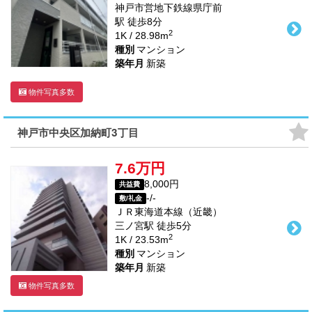
神戸市営地下鉄線
県庁前
駅
徒歩
8
分
2
1K / 28.98m
種別
マンション
築年月
新築
物件写真多数
神戸市中央区加納町3丁目
7.6万円
8,000円
共益費
-/-
敷/礼金
ＪＲ東海道本線（近畿）
三ノ宮駅
徒歩
5
分
2
1K / 23.53m
種別
マンション
築年月
新築
物件写真多数