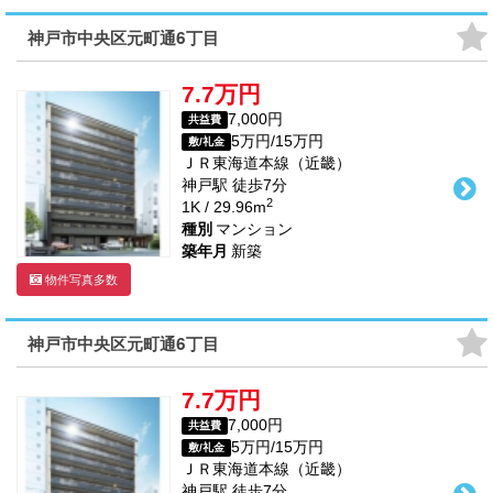
神戸市中央区元町通6丁目
7.7万円
7,000円
共益費
5万円/15万円
敷/礼金
ＪＲ東海道本線（近畿）
神戸駅
徒歩
7
分
2
1K / 29.96m
種別
マンション
築年月
新築
物件写真多数
神戸市中央区元町通6丁目
7.7万円
7,000円
共益費
5万円/15万円
敷/礼金
ＪＲ東海道本線（近畿）
神戸駅
徒歩
7
分