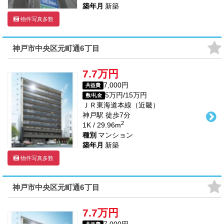
築年月
新築
物件写真多数
神戸市中央区元町通6丁目
7.7万円
7,000円
共益費
5万円/15万円
敷/礼金
ＪＲ東海道本線（近畿）
神戸駅
徒歩
7
分
2
1K / 29.96m
種別
マンション
築年月
新築
物件写真多数
神戸市中央区元町通6丁目
7.7万円