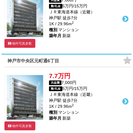
7,000円
共益費
5万円/15万円
敷/礼金
ＪＲ東海道本線（近畿）
神戸駅
徒歩
7
分
2
1K / 29.96m
種別
マンション
築年月
新築
物件写真多数
神戸市中央区元町通6丁目
7.7万円
7,000円
共益費
5万円/15万円
敷/礼金
ＪＲ東海道本線（近畿）
神戸駅
徒歩
7
分
2
1K / 29.96m
種別
マンション
築年月
新築
物件写真多数