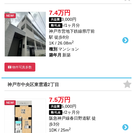
7.4万円
NEW!
3,000円
共益費
-/1ヶ月分
敷/礼金
神戸市営地下鉄線
県庁前
駅
徒歩
8
分
2
1K / 26.08m
種別
マンション
築年月
新築
物件写真多数
神戸市中央区東雲通2丁目
7.5万円
NEW!
5,000円
共益費
-/2ヶ月分
敷/礼金
阪急神戸線
春日野道駅
徒
歩
3
分
2
1DK / 25m