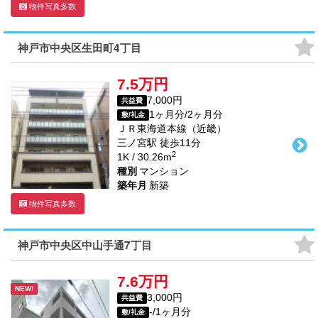
物件写真多数
神戸市中央区生田町4丁目
7.5万円
7,000円
共益費
1ヶ月分/2ヶ月分
敷/礼金
ＪＲ東海道本線（近畿）
三ノ宮駅
徒歩
11
分
2
1K / 30.26m
種別
マンション
築年月
新築
物件写真多数
神戸市中央区中山手通7丁目
7.6万円
NEW!
3,000円
共益費
-/1ヶ月分
敷/礼金