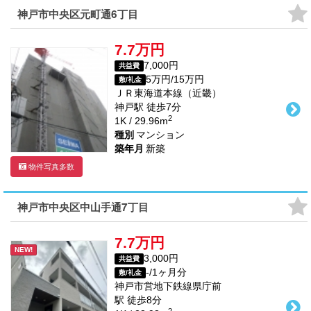
神戸市中央区元町通6丁目
7.7万円
7,000円
共益費
5万円/15万円
敷/礼金
ＪＲ東海道本線（近畿）
神戸駅
徒歩
7
分
2
1K / 29.96m
種別
マンション
築年月
新築
物件写真多数
神戸市中央区中山手通7丁目
7.7万円
NEW!
3,000円
共益費
-/1ヶ月分
敷/礼金
神戸市営地下鉄線
県庁前
駅
徒歩
8
分
2