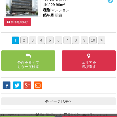
2
1K / 29.96m
種別
マンション
築年月
新築
物件写真多数
1
2
3
4
5
6
7
8
9
10
条件を変えて
エリアを
もう一度検索
選び直す
ページTOPヘ
このサイトについて
物件掲載協力店
運営会社
物件リクエスト