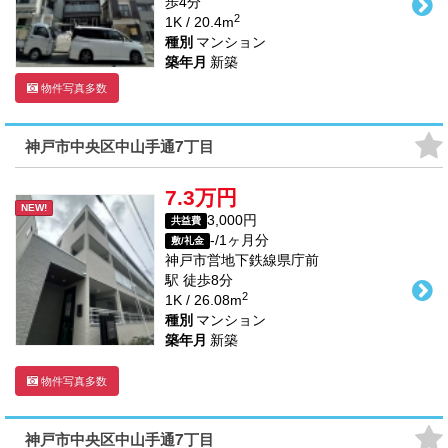
歩
4
分
2
1K / 20.4m
種別
マンション
築年月
新築
物件写真多数
神戸市中央区中山手通7丁目
7.3万円
NEW!
3,000円
共益費
-/1ヶ月分
敷/礼金
神戸市営地下鉄線
県庁前
駅
徒歩
8
分
2
1K / 26.08m
種別
マンション
築年月
新築
物件写真多数
神戸市中央区中山手通7丁目