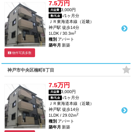
7.5万円
3,000円
共益費
-/1ヶ月分
敷/礼金
ＪＲ東海道本線（近畿）
神戸駅
徒歩
14
分
2
1LDK / 30.3m
種別
アパート
築年月
新築
物件写真多数
神戸市中央区楠町8丁目
7.5万円
3,000円
共益費
-/1ヶ月分
敷/礼金
ＪＲ東海道本線（近畿）
神戸駅
徒歩
14
分
2
1LDK / 29.02m
種別
アパート
築年月
新築