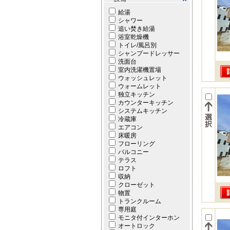
給湯
シャワー
追い焚き給湯
浴室乾燥機
トイレ/風呂別
シャンプードレッサー
洗面台
室内洗濯機置場
ウォッシュレット
ウォームレット
独立キッチン
カウンターキッチン
システムキッチン
冷蔵庫
エアコン
床暖房
フローリング
バルコニー
テラス
ロフト
収納
クローゼット
物置
トランクルーム
専用庭
モニタ付インターホン
オートロック