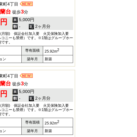
東町4丁目
蘭台
3
徒歩
分
5,000円
0円
-
2ヶ月分
円(月額) 保証会社加入要 火災保険加入要
ルコニーも禁煙）です。※1階はグループホー
別です。
2
専有面積
25.92m
ョン
築年月
新築
東町4丁目
蘭台
3
徒歩
分
5,000円
0円
-
2ヶ月分
円(月額) 保証会社加入要 火災保険加入要
ルコニーも禁煙）です。※1階はグループホー
別です。
2
専有面積
25.92m
ョン
築年月
新築