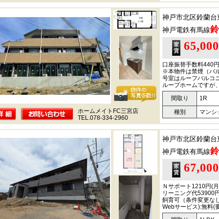
神戸市北区鈴蘭台
鈴
神戸電鉄有馬線
65,00
口座振替手数料440
※本物件は禁煙（バル
号室はルーフバルコ
ループホームですが
間取り
1R
ホームメイトFC三宮店
種別
マンシ
TEL.078-334-2960
神戸市北区鈴蘭台
鈴
神戸電鉄有馬線
67,00
Ｎサポート1210円
リーニング代5390
飼育可（条件変更な
Webサービス):無料