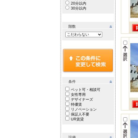
20分以内
30分以内
階数
条件
ペット可・相談可
女性専用
デザイナーズ
特優賃
リノベーション
保証人不要
UR賃貸
設備