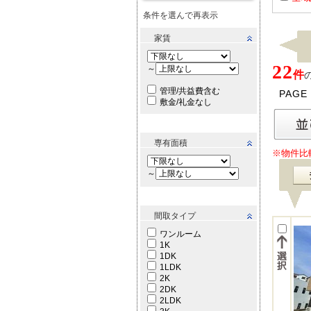
条件を選んで再表示
家賃
22
～
件
管理/共益費含む
PAGE
敷金/礼金なし
専有面積
※物件比
～
間取タイプ
ワンルーム
1K
1DK
1LDK
2K
2DK
2LDK