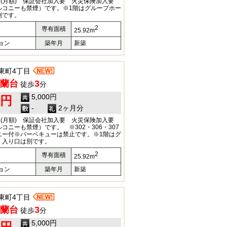
円(月額) 保証会社加入要 火災保険加入要
ルコニーも禁煙）です。※1階はグループホー
別です。
2
専有面積
25.92m
ョン
築年月
新築
東町4丁目
蘭台
3
徒歩
分
5,000円
0円
-
2ヶ月分
円(月額) 保証会社加入要 火災保険加入要
コニーも禁煙）です。 ※302・306・307
ニー付※バーベキューは禁止です。※1階はグ
、入り口は別です。
2
専有面積
25.92m
ョン
築年月
新築
東町4丁目
蘭台
3
徒歩
分
5,000円