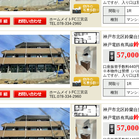
ムですが、入り口は
間取り
1R
ホームメイトFC三宮店
種別
マンシ
TEL.078-334-2960
神戸市北区鈴蘭台
鈴
神戸電鉄有馬線
57,00
口座振替手数料440
※本物件は禁煙（バ
ムですが、入り口は
間取り
1R
ホームメイトFC三宮店
種別
マンシ
TEL.078-334-2960
神戸市北区鈴蘭台
鈴
神戸電鉄有馬線
57,00