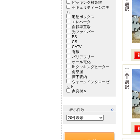
ピッキング対策鍵
セキュリティーシステ
ム
宅配ボックス
エレベータ
自転車置場
光ファイバー
BS
CS
CATV
有線
バリアフリー
オール電化
IHクッキングヒーター
角部屋
床下収納
ウォークインクローゼ
ット
家具付き
表示件数