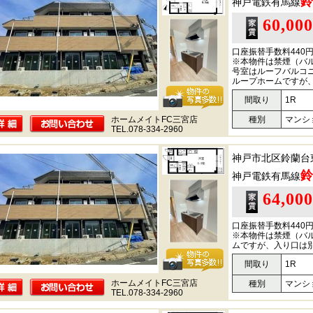
鈴
神戸電鉄有馬線
60,00
口座振替手数料440
※本物件は禁煙（バル
号室はルーフバルコ
ループホームですが
間取り
1R
ホームメイトFC三宮店
種別
マンシ
TEL.078-334-2960
神戸市北区鈴蘭台
鈴
神戸電鉄有馬線
64,00
口座振替手数料440
※本物件は禁煙（バ
ムですが、入り口は
間取り
1R
ホームメイトFC三宮店
種別
マンシ
TEL.078-334-2960