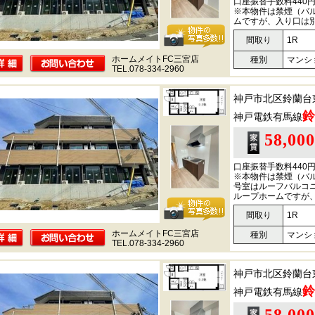
口座振替手数料440
※本物件は禁煙（バ
ムですが、入り口は
間取り
1R
ホームメイトFC三宮店
種別
マンシ
TEL.078-334-2960
神戸市北区鈴蘭台
鈴
神戸電鉄有馬線
58,00
口座振替手数料440
※本物件は禁煙（バル
号室はルーフバルコ
ループホームですが
間取り
1R
ホームメイトFC三宮店
種別
マンシ
TEL.078-334-2960
神戸市北区鈴蘭台
鈴
神戸電鉄有馬線