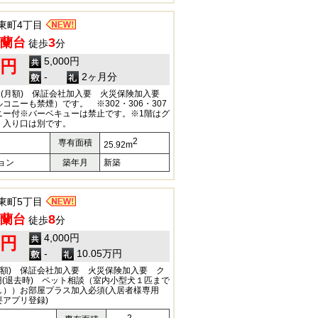
東町4丁目
蘭台
3
徒歩
分
5,000円
0円
-
2ヶ月分
円(月額) 保証会社加入要 火災保険加入要
コニーも禁煙）です。 ※302・306・307
ニー付※バーベキューは禁止です。※1階はグ
、入り口は別です。
2
専有面積
25.92m
ョン
築年月
新築
東町5丁目
蘭台
8
徒歩
分
4,000円
0円
-
10.05万円
(月額) 保証会社加入要 火災保険加入要 ク
0円(退去時) ペット相談（室内小型犬１匹まで
し））お部屋プラス加入必須(入居者様専用
(要アプリ登録)