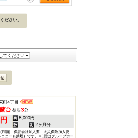
ください。
東町4丁目
蘭台
3
徒歩
分
5,000円
0円
-
2ヶ月分
円(月額) 保証会社加入要 火災保険加入要
ルコニーも禁煙）です。※1階はグループホー