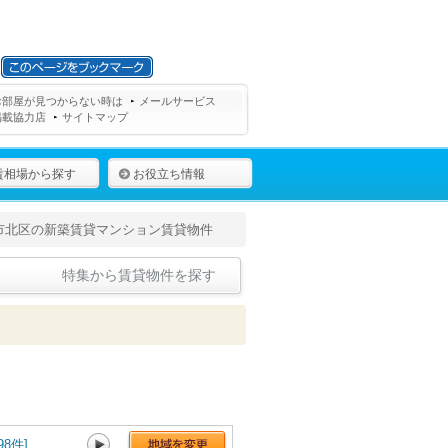
お部屋が見つからない時は
メールサービス
掲載協力店
サイトマップ
賃相場から探す
お役立ち情報
市北区の新築賃貸マンション賃貸物件
特集から賃貸物件を探す
8件]
神戸市長田区[55件]
神戸市須磨区[21件]
神戸市垂水