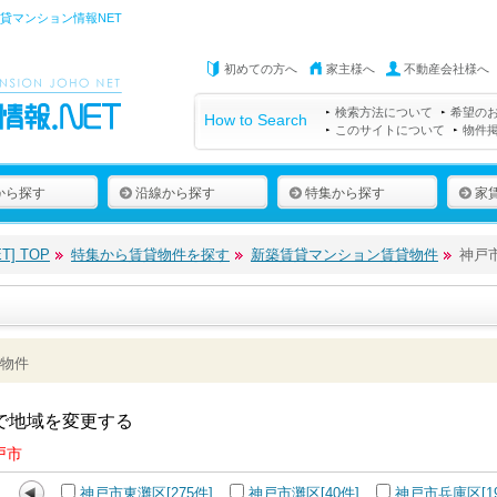
賃貸マンション情報NET
初めての方へ
家主様へ
不動産会社様へ
検索方法について
希望の
How to Search
このサイトについて
物件
から探す
沿線から探す
特集から探す
家
] TOP
特集から賃貸物件を探す
新築賃貸マンション賃貸物件
神戸
物件
で地域を変更する
戸市
神戸市東灘区[275件]
神戸市灘区[40件]
神戸市兵庫区[19