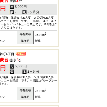
蘭台
3
徒歩
分
5,000円
0円
-
2ヶ月分
円(月額) 保証会社加入要 火災保険加入要
コニーも禁煙）です。 ※302・306・307
ニー付※バーベキューは禁止です。※1階はグ
、入り口は別です。
2
専有面積
25.92m
ョン
築年月
新築
東町4丁目
蘭台
3
徒歩
分
5,000円
0円
-
2ヶ月分
円(月額) 保証会社加入要 火災保険加入要
ルコニーも禁煙）です。※1階はグループホー
別です。
2
専有面積
25.92m
ョン
築年月
新築