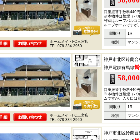
58,00
口座振替手数料440
※本物件は禁煙（バル
号室はルーフバルコ
ループホームですが
間取り
1R
ホームメイトFC三宮店
種別
マンシ
TEL.078-334-2960
神戸市北区鈴蘭台
鈴
神戸電鉄有馬線
58,00
口座振替手数料440
※本物件は禁煙（バ
ムですが、入り口は
間取り
1R
ホームメイトFC三宮店
種別
マンシ
TEL.078-334-2960
神戸市北区鈴蘭台