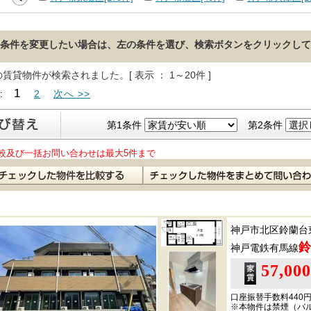
条件を変更したい場合は、左の条件を選び、検索ボタンをクリックして
の賃貸物件が検索されました。[ 表示 ： 1～20件 ]
1
 :
2
次へ >>
第1条件
第2条件
較及び一括お問い合わせは最大5件まで
神戸市北区鈴蘭台
鈴
神戸電鉄有馬線
57,00
口座振替手数料440
※本物件は禁煙（バ