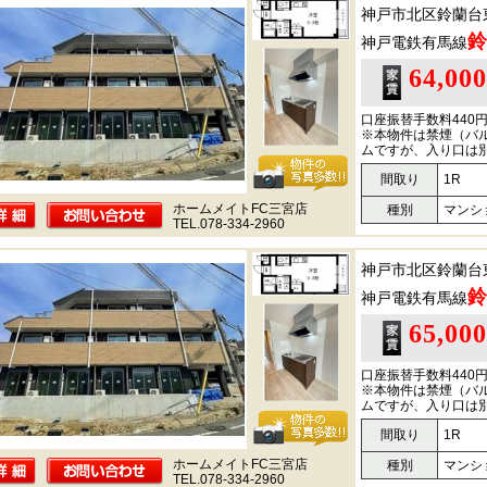
神戸市北区鈴蘭台
鈴
神戸電鉄有馬線
64,00
口座振替手数料440
※本物件は禁煙（バ
ムですが、入り口は
間取り
1R
ホームメイトFC三宮店
種別
マンシ
TEL.078-334-2960
神戸市北区鈴蘭台
鈴
神戸電鉄有馬線
65,00
口座振替手数料440
※本物件は禁煙（バ
ムですが、入り口は
間取り
1R
ホームメイトFC三宮店
種別
マンシ
TEL.078-334-2960