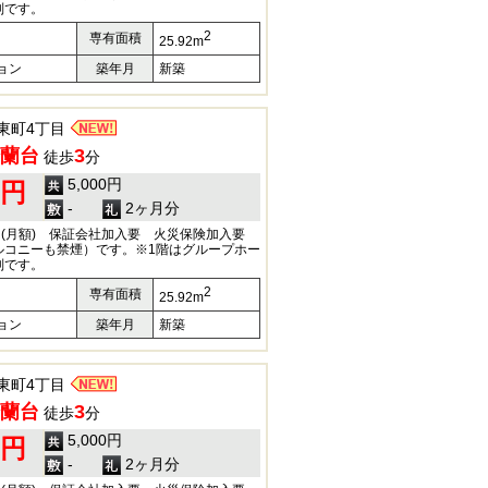
別です。
2
専有面積
25.92m
ョン
築年月
新築
東町4丁目
蘭台
3
徒歩
分
5,000円
0円
-
2ヶ月分
円(月額) 保証会社加入要 火災保険加入要
ルコニーも禁煙）です。※1階はグループホー
別です。
2
専有面積
25.92m
ョン
築年月
新築
東町4丁目
蘭台
3
徒歩
分
5,000円
0円
-
2ヶ月分