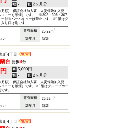
0円
-
2ヶ月分
円(月額) 保証会社加入要 火災保険加入要
コニーも禁煙）です。 ※302・306・307
ニー付※バーベキューは禁止です。※1階はグ
、入り口は別です。
2
専有面積
25.92m
ョン
築年月
新築
東町4丁目
蘭台
3
徒歩
分
5,000円
0円
-
2ヶ月分
円(月額) 保証会社加入要 火災保険加入要
ルコニーも禁煙）です。※1階はグループホー
別です。
2
専有面積
25.92m
ョン
築年月
新築
東町4丁目