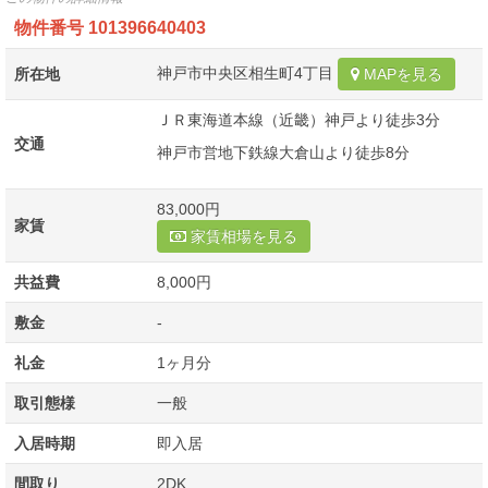
物件番号
101396640403
神戸市中央区相生町4丁目
所在地
MAPを見る
ＪＲ東海道本線（近畿）神戸より徒歩3分
交通
神戸市営地下鉄線大倉山より徒歩8分
83,000円
家賃
家賃相場を見る
共益費
8,000円
敷金
-
礼金
1ヶ月分
取引態様
一般
入居時期
即入居
間取り
2DK