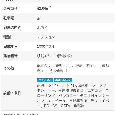
2
専有面積
42.86m
駐車場
無
部屋の向き
北向き
種別
マンション
完成年月
1990年3月
建物構造
鉄筋ｺﾝｸﾘｰﾄ 9階建/7階
保証金：-、解約引：-、契約一時金：-、償却
その他
費：-、その他費用：
二人入居可
事務所利用可
給湯、シャワー、トイレ/風呂別、シャンプー
ドレッサー、室内洗濯機置場、エアコン、フ
設備・条件
ローリング、バルコニー、モニタ付インター
ホン、エレベータ、自転車置場、光ファイバ
ー、BS、CS、CATV、角部屋