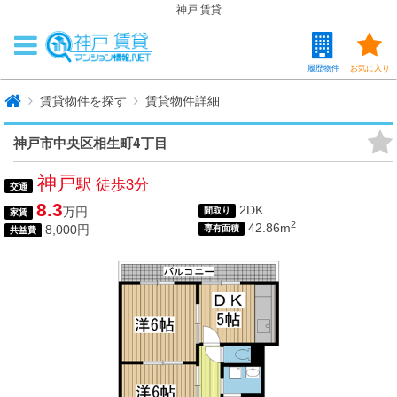
神戸 賃貸
履歴物件
お気に入り
賃貸物件を探す
賃貸物件詳細
神戸市中央区相生町4丁目
神戸
駅 徒歩3分
交通
8.3
2DK
万円
間取り
家賃
2
42.86m
8,000円
専有面積
共益費