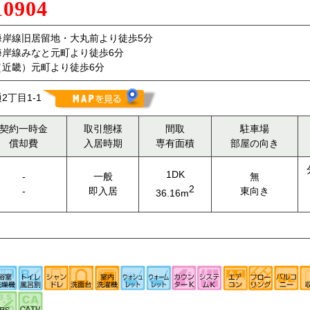
10904
海岸線旧居留地・大丸前より徒歩5分
海岸線みなと元町より徒歩6分
（近畿）元町より徒歩6分
丁目1-1
契約一時金
取引態様
間取
駐車場
償却費
入居時期
専有面積
部屋の向き
1DK
-
一般
無
2
-
即入居
東向き
36.16m