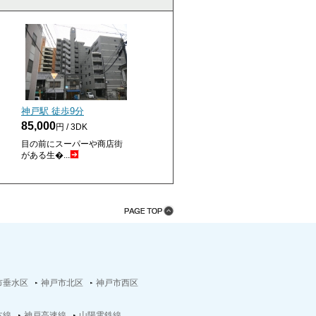
神戸駅 徒歩
9
分
85,000
円 / 3DK
目の前にスーパーや商店街
がある生�...
市垂水区
神戸市北区
神戸市西区
本線
神戸高速線
山陽電鉄線