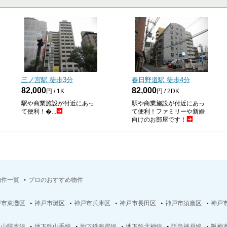
三ノ宮駅 徒歩
3
分
春日野道駅 徒歩
4
分
82,000
82,000
円 / 1K
円 / 2DK
駅や商業施設が付近にあっ
駅や商業施設が付近にあっ
て便利！�...
て便利！ファミリーや新婚
向けのお部屋です！
物件一覧
プロのおすすめ物件
戸市東灘区
神戸市灘区
神戸市兵庫区
神戸市長田区
神戸市須磨区
神戸
Ｒ山陽本線
地下鉄山手線
地下鉄海岸線
地下鉄北神線
阪急神戸線
阪神