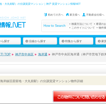
・大丸前駅）の分譲賃貸マンション｜神戸 賃貸マンション情報NET
初めての方へ
家主様へ
不動産会社様へ
検索方法について
希望の
How to Search
このサイトについて
物件
から探す
沿線から探す
特集から探す
家
] TOP
神戸市中央区
海岸通
神戸市中央区海岸通（神戸市営地下鉄
海岸線旧居留地・大丸前駅）の分譲賃貸マンション物件詳細