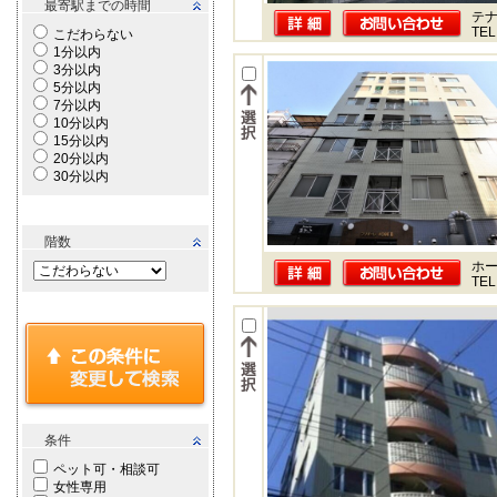
最寄駅までの時間
テ
TEL
こだわらない
1分以内
3分以内
5分以内
7分以内
10分以内
15分以内
20分以内
30分以内
階数
ホー
TEL
条件
ペット可・相談可
女性専用