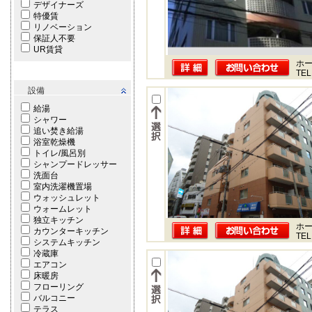
デザイナーズ
特優賃
リノベーション
保証人不要
UR賃貸
ホー
TEL
設備
給湯
シャワー
追い焚き給湯
浴室乾燥機
トイレ/風呂別
シャンプードレッサー
洗面台
室内洗濯機置場
ウォッシュレット
ウォームレット
独立キッチン
ホー
カウンターキッチン
TEL
システムキッチン
冷蔵庫
エアコン
床暖房
フローリング
バルコニー
テラス