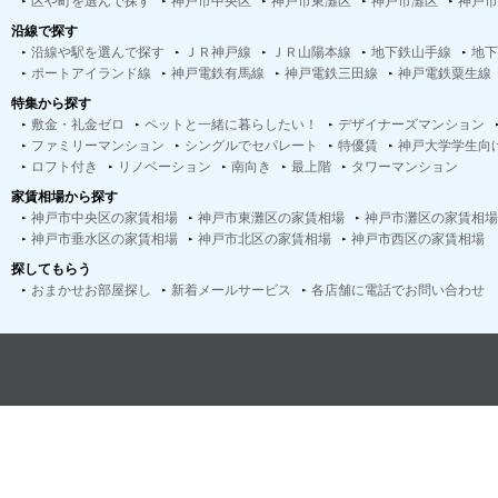
区や町を選んで探す
神戸市中央区
神戸市東灘区
神戸市灘区
神戸市
沿線で探す
沿線や駅を選んで探す
ＪＲ神戸線
ＪＲ山陽本線
地下鉄山手線
地下
ポートアイランド線
神戸電鉄有馬線
神戸電鉄三田線
神戸電鉄粟生線
特集から探す
敷金・礼金ゼロ
ペットと一緒に暮らしたい！
デザイナーズマンション
ファミリーマンション
シングルでセパレート
特優賃
神戸大学学生向
ロフト付き
リノベーション
南向き
最上階
タワーマンション
家賃相場から探す
神戸市中央区の家賃相場
神戸市東灘区の家賃相場
神戸市灘区の家賃相場
神戸市垂水区の家賃相場
神戸市北区の家賃相場
神戸市西区の家賃相場
探してもらう
おまかせお部屋探し
新着メールサービス
各店舗に電話でお問い合わせ