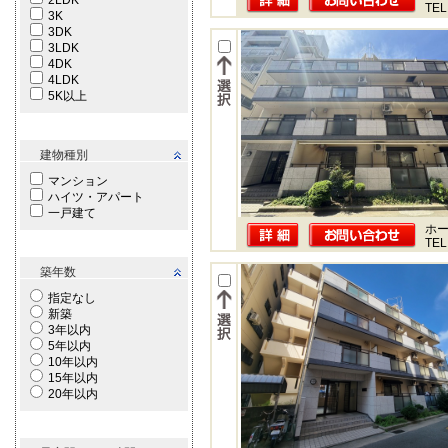
2LDK
TEL
3K
3DK
3LDK
4DK
4LDK
5K以上
建物種別
マンション
ハイツ・アパート
一戸建て
ホー
TEL
築年数
指定なし
新築
3年以内
5年以内
10年以内
15年以内
20年以内