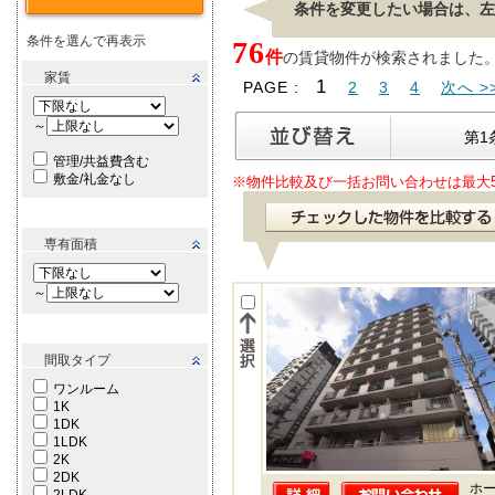
条件を変更したい場合は、左
条件を選んで再表示
76
件
の賃貸物件が検索されました。[ 表
家賃
1
PAGE :
2
3
4
次へ >
～
第1
管理/共益費含む
敷金/礼金なし
※物件比較及び一括お問い合わせは最大
専有面積
～
間取タイプ
ワンルーム
1K
1DK
1LDK
2K
2DK
ホー