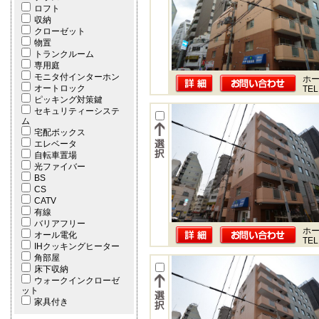
ロフト
収納
クローゼット
物置
トランクルーム
専用庭
モニタ付インターホン
ホー
オートロック
TEL
ピッキング対策鍵
セキュリティーシステ
ム
宅配ボックス
エレベータ
自転車置場
光ファイバー
BS
CS
CATV
有線
バリアフリー
ホー
オール電化
TEL
IHクッキングヒーター
角部屋
床下収納
ウォークインクローゼ
ット
家具付き