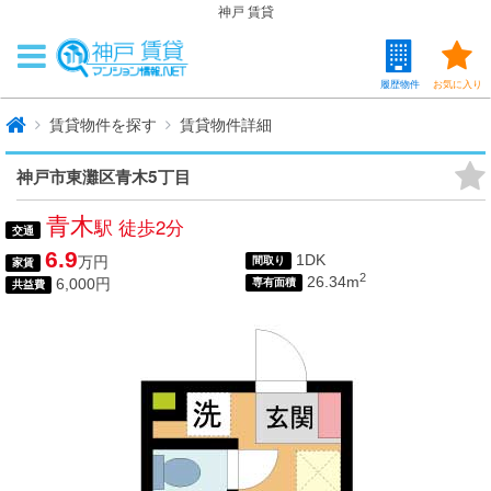
神戸 賃貸
履歴物件
お気に入り
賃貸物件を探す
賃貸物件詳細
神戸市東灘区青木5丁目
青木
駅 徒歩2分
交通
6.9
1DK
万円
間取り
家賃
2
26.34m
6,000円
専有面積
共益費