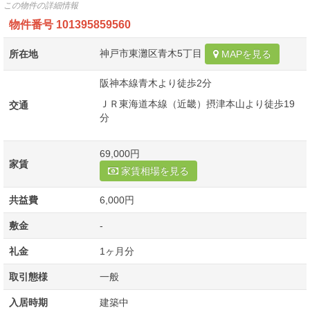
この物件の詳細情報
物件番号
101395859560
神戸市東灘区青木5丁目
所在地
MAPを見る
阪神本線青木より徒歩2分
ＪＲ東海道本線（近畿）摂津本山より徒歩19
交通
分
69,000円
家賃
家賃相場を見る
共益費
6,000円
敷金
-
礼金
1ヶ月分
取引態様
一般
入居時期
建築中