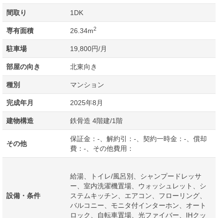
間取り
1DK
2
専有面積
26.34m
駐車場
19,800円/月
部屋の向き
北東向き
種別
マンション
完成年月
2025年8月
建物構造
鉄骨造 4階建/1階
保証金：-、解約引：-、契約一時金：-、償却
その他
費：-、その他費用：
給湯、トイレ/風呂別、シャンプードレッサ
ー、室内洗濯機置場、ウォッシュレット、シ
設備・条件
ステムキッチン、エアコン、フローリング、
バルコニー、モニタ付インターホン、オート
ロック、自転車置場、光ファイバー、IHクッ