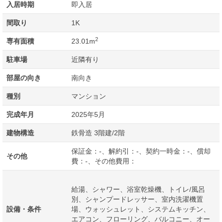
入居時期
即入居
間取り
1K
2
専有面積
23.01m
駐車場
近隣有り
部屋の向き
南向き
種別
マンション
完成年月
2025年5月
建物構造
鉄骨造 3階建/2階
保証金：-、解約引：-、契約一時金：-、償却
その他
費：-、その他費用：
給湯、シャワー、浴室乾燥機、トイレ/風呂
別、シャンプードレッサー、室内洗濯機置
設備・条件
場、ウォッシュレット、システムキッチン、
エアコン、フローリング、バルコニー、オー