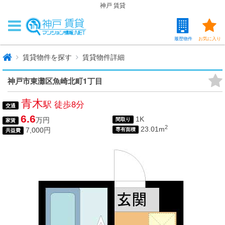
神戸 賃貸
履歴物件
お気に入り
賃貸物件を探す
賃貸物件詳細
神戸市東灘区魚崎北町1丁目
青木
駅 徒歩8分
交通
6.6
1K
万円
間取り
家賃
2
23.01m
7,000円
専有面積
共益費