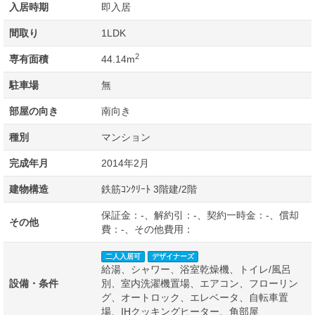
入居時期
即入居
間取り
1LDK
2
専有面積
44.14m
駐車場
無
部屋の向き
南向き
種別
マンション
完成年月
2014年2月
建物構造
鉄筋ｺﾝｸﾘｰﾄ 3階建/2階
保証金：-、解約引：-、契約一時金：-、償却
その他
費：-、その他費用：
二人入居可
デザイナーズ
給湯、シャワー、浴室乾燥機、トイレ/風呂
設備・条件
別、室内洗濯機置場、エアコン、フローリン
グ、オートロック、エレベータ、自転車置
場、IHクッキングヒーター、角部屋