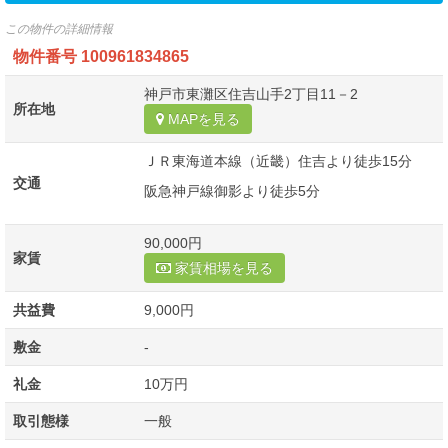
この物件の詳細情報
物件番号
100961834865
神戸市東灘区住吉山手2丁目11－2
所在地
MAPを見る
ＪＲ東海道本線（近畿）住吉より徒歩15分
交通
阪急神戸線御影より徒歩5分
90,000円
家賃
家賃相場を見る
共益費
9,000円
敷金
-
礼金
10万円
取引態様
一般