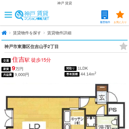
神戸 賃貸
履歴物件
お気に入り
賃貸物件を探す
賃貸物件詳細
神戸市東灘区住吉山手2丁目
住吉
駅 徒歩15分
交通
9
1LDK
万円
間取り
家賃
2
44.14m
9,000円
専有面積
共益費