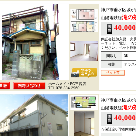
神戸市垂水区城が
滝の
山陽電鉄線
40,00
保証会社加入要 火
ーネット、電話、T
ください。ペット飼
間取り
3K
種別
テラス
ホームメイトFC三宮店
TEL.078-334-2960
神戸市垂水区城が
滝の
山陽電鉄線
40,00
☆保証金0円物件室