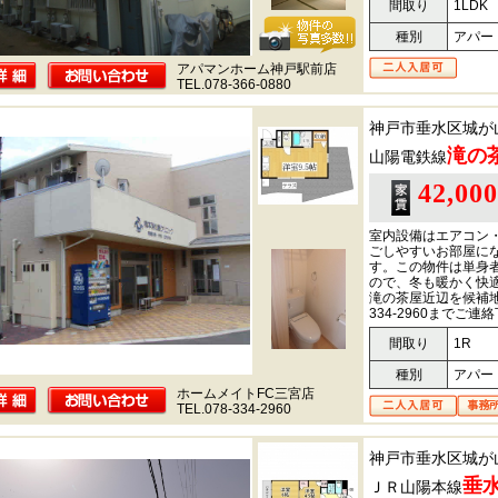
間取り
1LDK
種別
アパー
アパマンホーム神戸駅前店
TEL.078-366-0880
神戸市垂水区城が
滝の
山陽電鉄線
42,00
室内設備はエアコン・
ごしやすいお部屋に
す。この物件は単身
ので、冬も暖かく快
滝の茶屋近辺を候補地
334-2960まで
間取り
1R
種別
アパー
ホームメイトFC三宮店
TEL.078-334-2960
神戸市垂水区城が
垂
ＪＲ山陽本線