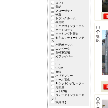
ロフト
収納
クローゼット
物置
トランクルーム
専用庭
モニタ付インターホン
オートロック
ピッキング対策鍵
セキュリティーシステ
ム
宅配ボックス
エレベータ
自転車置場
光ファイバー
BS
CS
CATV
有線
バリアフリー
オール電化
IHクッキングヒーター
角部屋
床下収納
ウォークインクローゼ
ット
家具付き