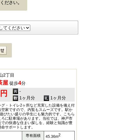
ください。
山2丁目
茶屋
4
徒歩
分
-
0円
1ヶ月分
1ヶ月分
ング・トイレ2ヶ所など充実した設備を備え付
は空家ですので、内覧もスムーズです。駅か
は遊びたい盛りの学生にも魅力的です。こちら
ころに駐車場があります。当社では、神戸市
近での快適な住まい探しを、経験と知識が豊
懸命サポートします。
2
専有面積
45.36m