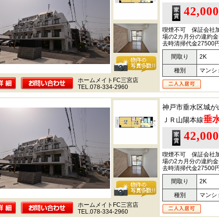
42,00
喫煙不可 保証会社
場の2カ月分の違約金
去時清掃代金27500
間取り
2K
種別
マンシ
ホームメイトFC三宮店
TEL.078-334-2960
神戸市垂水区城が
垂
ＪＲ山陽本線
42,00
喫煙不可 保証会社
場の2カ月分の違約金
去時清掃代金27500
間取り
2K
種別
マンシ
ホームメイトFC三宮店
TEL.078-334-2960