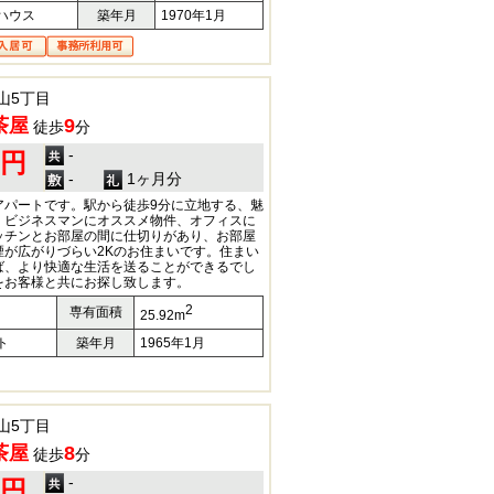
ハウス
築年月
1970年1月
山5丁目
茶屋
9
徒歩
分
-
0円
-
1ヶ月分
アパートです。駅から徒歩9分に立地する、魅
。ビジネスマンにオススメ物件、オフィスに
ッチンとお部屋の間に仕切りがあり、お部屋
煙が広がりづらい2Kのお住まいです。住まい
ば、より快適な生活を送ることができるでし
をお客様と共にお探し致します。
2
専有面積
25.92m
ト
築年月
1965年1月
山5丁目
茶屋
8
徒歩
分
-
0円