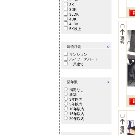
2LDK
3K
3DK
3LDK
4DK
4LDK
5K以上
建物種別
マンション
ハイツ・アパート
一戸建て
築年数
指定なし
新築
3年以内
5年以内
10年以内
15年以内
20年以内