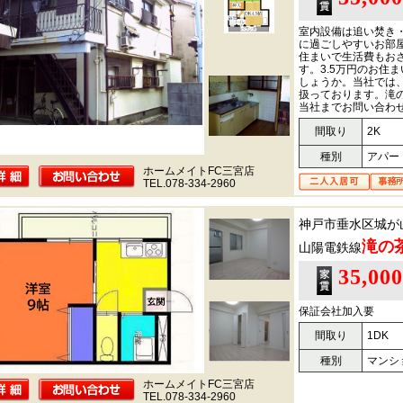
室内設備は追い焚き
に過ごしやすいお部
住まいで生活費もお
す。3.5万円のお住
しょうか。当社では
扱っております。滝
当社までお問い合わ
間取り
2K
種別
アパー
ホームメイトFC三宮店
TEL.078-334-2960
神戸市垂水区城が
滝の
山陽電鉄線
35,00
保証会社加入要
間取り
1DK
種別
マンシ
ホームメイトFC三宮店
TEL.078-334-2960