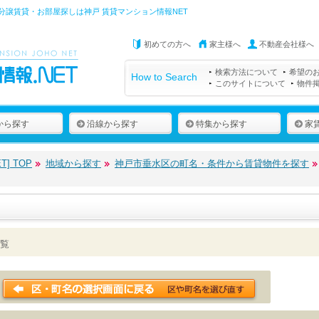
分譲賃貸・お部屋探しは
神戸 賃貸マンション情報NET
初めての方へ
家主様へ
不動産会社様へ
検索方法について
希望の
How to Search
このサイトについて
物件
から探す
沿線から探す
特集から探す
家
] TOP
地域から探す
神戸市垂水区の町名・条件から賃貸物件を探す
覧