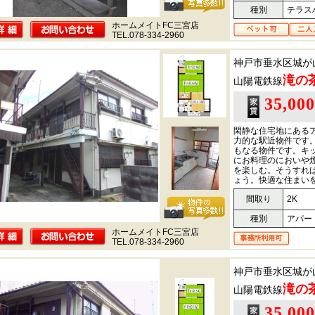
種別
テラス
ホームメイトFC三宮店
TEL.078-334-2960
神戸市垂水区城が
滝の
山陽電鉄線
35,00
閑静な住宅地にある
力的な駅近物件です
もなる物件です。キ
にお料理のにおいや
を楽しむ。そうすれ
ょう。快適な住まい
間取り
2K
種別
アパー
ホームメイトFC三宮店
TEL.078-334-2960
神戸市垂水区城が
滝の
山陽電鉄線
35,00