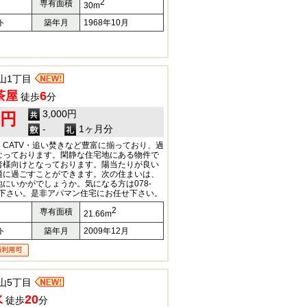
2
専有面積
30m
ト
築年月
1968年10月
山1丁目
茶屋
6
徒歩
分
3,000円
0円
-
1ヶ月分
CATV・追い焚きなど豊富に揃っており、過
なっております。閑静な住宅地にある物件で
者様向けとなっております。陽当たりが良い
適に過ごすことができます。次の住まいは、
にいかがでしょうか。気になる方は078-
ご連絡下さい。是非アパマン住宅にお任せ下さい。
2
専有面積
21.66m
ト
築年月
2009年12月
山5丁目
水
20
徒歩
分