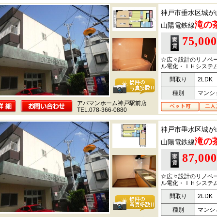
神戸市垂水区城が
滝の
山陽電鉄線
75,00
☆広々設計のリノベ
ル電化・ＩＨシステム
間取り
2LDK
種別
マンシ
アパマンホーム神戸駅前店
TEL.078-366-0880
神戸市垂水区城が
滝の
山陽電鉄線
87,00
☆広々設計のリノベ
ル電化・ＩＨシステム
間取り
2LDK
種別
マンシ