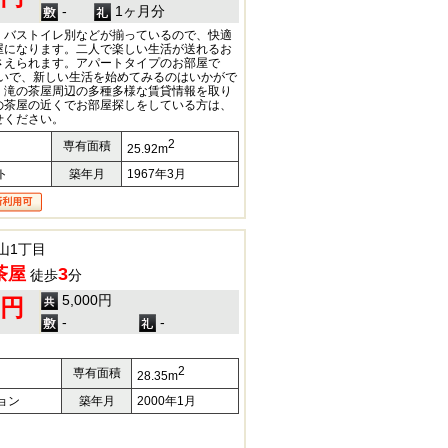
-
1ヶ月分
・バストイレ別などが揃っているので、快適
屋になります。二人で楽しい生活が送れるお
さえられます。アパートタイプのお部屋で
まいで、新しい生活を始めてみるのはいかがで
、滝の茶屋周辺の多種多様な賃貸情報を取り
の茶屋の近くでお部屋探しをしている方は、
せください。
2
専有面積
25.92m
ト
築年月
1967年3月
山1丁目
茶屋
3
徒歩
分
5,000円
0円
-
-
2
専有面積
28.35m
ョン
築年月
2000年1月