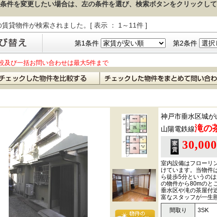
条件を変更したい場合は、左の条件を選び、検索ボタンをクリックして
の賃貸物件が検索されました。[ 表示 ： 1～11件 ]
第1条件
第2条件
較及び一括お問い合わせは最大5件まで
神戸市垂水区城が
滝の
山陽電鉄線
30,00
室内設備はフローリ
けています。当物件
ら徒歩5分というの
の物件から80mのと
垂水区や滝の茶屋付
富なスタッフが一生
間取り
3SK