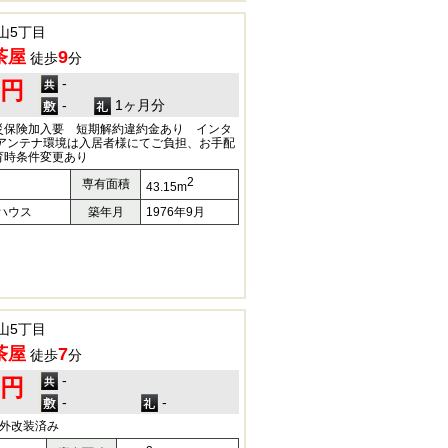
山5丁目
茶屋
9
徒歩
分
-
0円
-
1ヶ月分
災保険加入要 短期解約違約金あり インタ
Vアンテナ環境は入居者様にてご負担、お手配
育時条件変更あり
2
専有面積
43.15m
ハウス
築年月
1976年9月
山5丁目
茶屋
7
徒歩
分
-
0円
-
-
内外改装済み