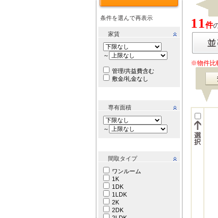
条件を選んで再表示
11
件
家賃
～
※物件比
管理/共益費含む
敷金/礼金なし
専有面積
～
間取タイプ
ワンルーム
1K
1DK
1LDK
2K
2DK