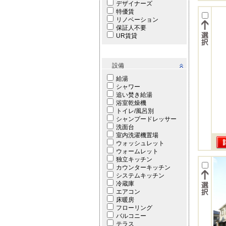
デザイナーズ
特優賃
リノベーション
保証人不要
UR賃貸
設備
給湯
シャワー
追い焚き給湯
浴室乾燥機
トイレ/風呂別
シャンプードレッサー
洗面台
室内洗濯機置場
ウォッシュレット
ウォームレット
独立キッチン
カウンターキッチン
システムキッチン
冷蔵庫
エアコン
床暖房
フローリング
バルコニー
テラス