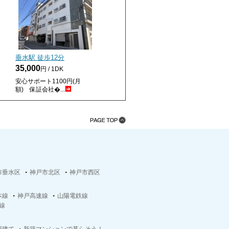
垂水駅 徒歩
12
分
35,000
円 / 1DK
安心サポート1100円(月
額) 保証会社�...
市垂水区
神戸市北区
神戸市西区
本線
神戸高速線
山陽電鉄線
線