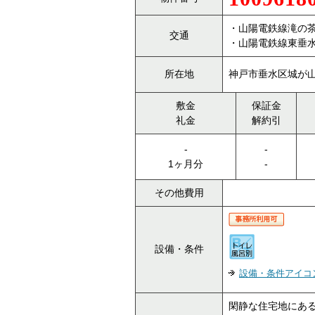
・山陽電鉄線滝の茶
交通
・山陽電鉄線東垂水
所在地
神戸市垂水区城が山
敷金
保証金
礼金
解約引
-
-
1ヶ月分
-
その他費用
設備・条件
設備・条件アイコ
閑静な住宅地にあ