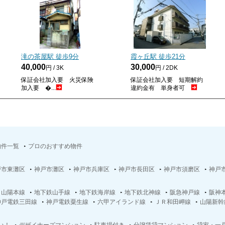
滝の茶屋駅 徒歩
9
分
霞ヶ丘駅 徒歩
21
分
40,000
30,000
円 / 3K
円 / 2DK
保証会社加入要 火災保険
保証会社加入要 短期解約
加入要 �...
違約金有 単身者可
物件一覧
プロのおすすめ物件
戸市東灘区
神戸市灘区
神戸市兵庫区
神戸市長田区
神戸市須磨区
神戸
Ｒ山陽本線
地下鉄山手線
地下鉄海岸線
地下鉄北神線
阪急神戸線
阪神
神戸電鉄三田線
神戸電鉄粟生線
六甲アイランド線
ＪＲ和田岬線
山陽新幹