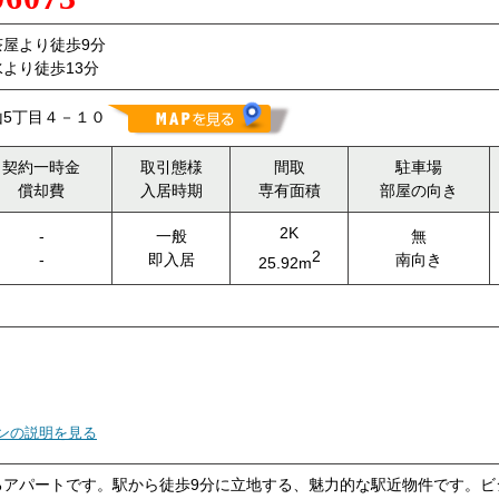
屋より徒歩9分
より徒歩13分
5丁目４－１０
契約一時金
取引態様
間取
駐車場
償却費
入居時期
専有面積
部屋の向き
2K
-
一般
無
2
-
即入居
南向き
25.92m
ンの説明を見る
るアパートです。駅から徒歩9分に立地する、魅力的な駅近物件です。ビ