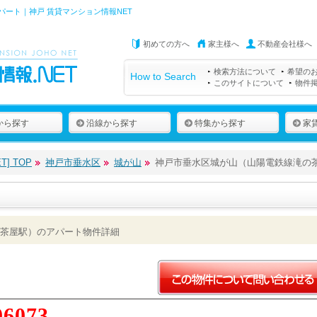
ート｜神戸 賃貸マンション情報NET
初めての方へ
家主様へ
不動産会社様へ
検索方法について
希望の
How to Search
このサイトについて
物件
から探す
沿線から探す
特集から探す
家
] TOP
神戸市垂水区
城が山
神戸市垂水区城が山（山陽電鉄線滝の
茶屋駅）のアパート物件詳細
06073