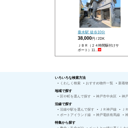
垂水駅 徒歩
10
分
38,000
円 / 2DK
ＪＢＲ（２４時間駆付けサ
ポート）11...
いろいろな検索方法
くわしく検索
おすすめ物件一覧
新着
地域で探す
区や町を選んで探す
神戸市中央区
神
沿線で探す
沿線や駅を選んで探す
ＪＲ神戸線
Ｊ
ポートアイランド線
神戸電鉄有馬線
特集から探す