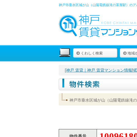
神戸市垂水区城が山（山陽電鉄線滝の茶屋駅）のアパ
くわしく検索
地域
[神戸 賃貸｜神戸 賃貸マンション情報NET
神戸市垂水区城が山（山陽電鉄線滝の
1009618
物件番号