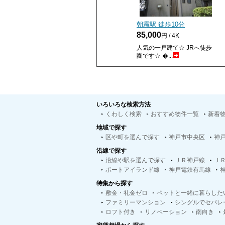
朝霧駅 徒歩
10
分
85,000
円 / 4K
人気の一戸建て☆ JRへ徒歩
圏です☆ �...
いろいろな検索方法
くわしく検索
おすすめ物件一覧
新着
地域で探す
区や町を選んで探す
神戸市中央区
神
沿線で探す
沿線や駅を選んで探す
ＪＲ神戸線
Ｊ
ポートアイランド線
神戸電鉄有馬線
特集から探す
敷金・礼金ゼロ
ペットと一緒に暮らした
ファミリーマンション
シングルでセパレ
ロフト付き
リノベーション
南向き