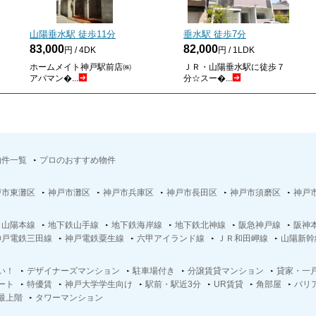
山陽垂水駅 徒歩
11
分
垂水駅 徒歩
7
分
83,000
82,000
円 / 4DK
円 / 1LDK
ホームメイト神戸駅前店㈱
ＪＲ・山陽垂水駅に徒歩７
アパマン�...
分☆スー�...
物件一覧
プロのおすすめ物件
戸市東灘区
神戸市灘区
神戸市兵庫区
神戸市長田区
神戸市須磨区
神戸
Ｒ山陽本線
地下鉄山手線
地下鉄海岸線
地下鉄北神線
阪急神戸線
阪神
神戸電鉄三田線
神戸電鉄粟生線
六甲アイランド線
ＪＲ和田岬線
山陽新幹
い！
デザイナーズマンション
駐車場付き
分譲賃貸マンション
貸家・一
ート
特優賃
神戸大学学生向け
駅前・駅近3分
UR賃貸
角部屋
バリ
最上階
タワーマンション