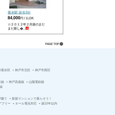
垂水駅 徒歩
3
分
84,000
円 / 1LDK
☆２０１２年２月築のまだ
まだ新し�...
市垂水区
神戸市北区
神戸市西区
本線
神戸高速線
山陽電鉄線
線
戸建て
新築マンションで暮らそう！
アフリー
オール電化対応
築10年以内