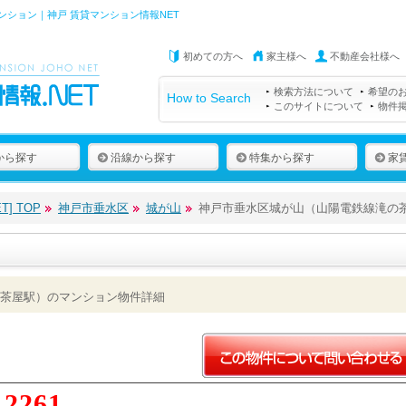
ション｜神戸 賃貸マンション情報NET
初めての方へ
家主様へ
不動産会社様へ
検索方法について
希望の
How to Search
このサイトについて
物件
から探す
沿線から探す
特集から探す
家
] TOP
神戸市垂水区
城が山
神戸市垂水区城が山（山陽電鉄線滝の
茶屋駅）のマンション物件詳細
12261