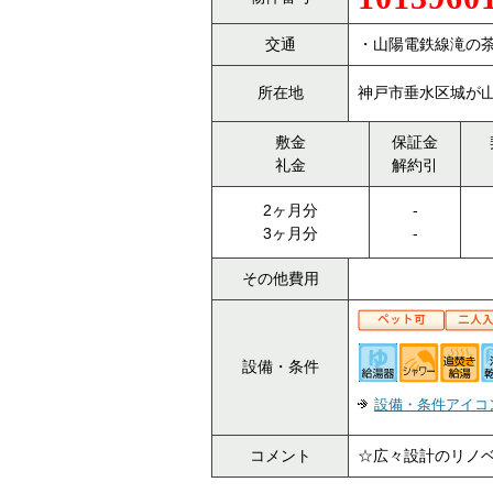
交通
・山陽電鉄線滝の茶
所在地
神戸市垂水区城が山2
敷金
保証金
礼金
解約引
2ヶ月分
-
3ヶ月分
-
その他費用
設備・条件
設備・条件アイコ
コメント
☆広々設計のリノベ