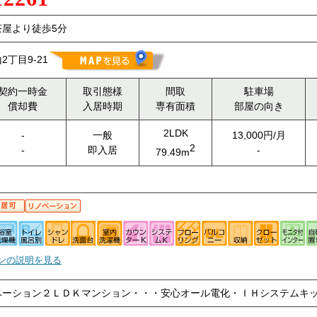
屋より徒歩5分
丁目9-21
契約一時金
取引態様
間取
駐車場
償却費
入居時期
専有面積
部屋の向き
2LDK
-
一般
13,000円/月
2
-
即入居
-
79.49m
ンの説明を見る
ーション２ＬＤＫマンション・・・安心オール電化・ＩＨシステムキッチ