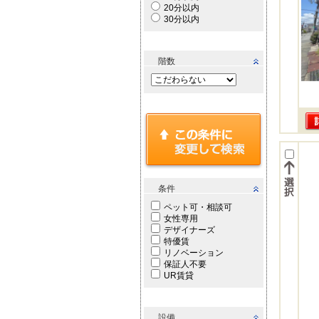
20分以内
30分以内
階数
条件
ペット可・相談可
女性専用
デザイナーズ
特優賃
リノベーション
保証人不要
UR賃貸
設備