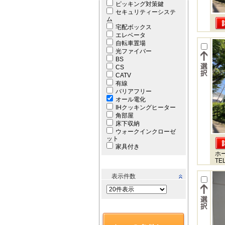
ピッキング対策鍵
セキュリティーシステ
ム
宅配ボックス
エレベータ
自転車置場
光ファイバー
BS
CS
CATV
有線
バリアフリー
オール電化
IHクッキングヒーター
角部屋
床下収納
ウォークインクローゼ
ット
家具付き
ホ
TEL
表示件数