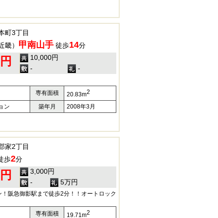
本町3丁目
甲南山手
14
近畿）
徒歩
分
10,000円
0円
-
-
2
専有面積
20.83m
ョン
築年月
2008年3月
郡家2丁目
2
徒歩
分
3,000円
0円
-
5万円
ン！阪急御影駅まで徒歩2分！！オートロック
2
専有面積
19.71m