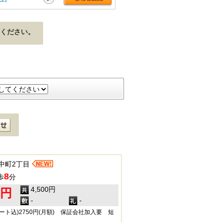
ください。
中町2丁目
8
歩
分
4,500円
0円
-
-
ート込)2750円(月額) 保証会社加入要 短