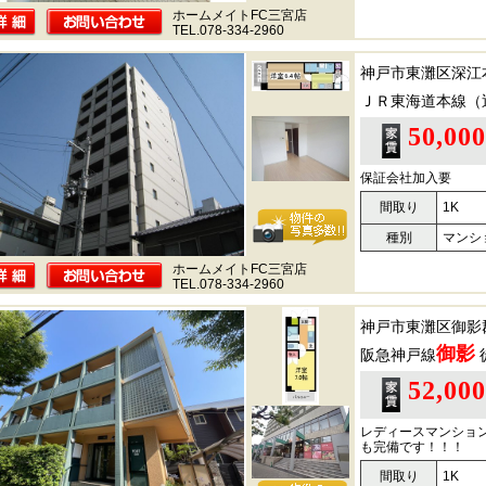
ホームメイトFC三宮店
TEL.078-334-2960
神戸市東灘区深江
ＪＲ東海道本線（
50,00
保証会社加入要
間取り
1K
種別
マンシ
ホームメイトFC三宮店
TEL.078-334-2960
神戸市東灘区御影
御影
阪急神戸線
52,00
レディースマンショ
も完備です！！！
間取り
1K