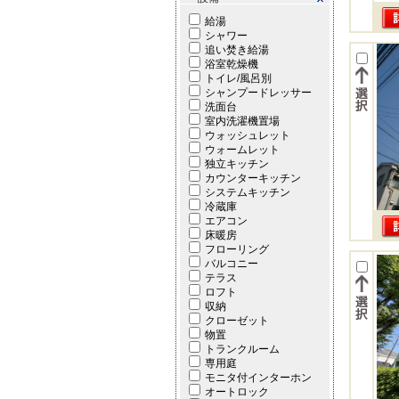
給湯
シャワー
追い焚き給湯
浴室乾燥機
トイレ/風呂別
シャンプードレッサー
洗面台
室内洗濯機置場
ウォッシュレット
ウォームレット
独立キッチン
カウンターキッチン
システムキッチン
冷蔵庫
エアコン
床暖房
フローリング
バルコニー
テラス
ロフト
収納
クローゼット
物置
トランクルーム
専用庭
モニタ付インターホン
オートロック