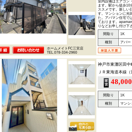
室内設備はエアコン・
ます。駅から徒歩1
ススメです。新しい
す。マンションに光
た。アパマン住宅で
ております。apaman-
りなどお申し付け下
間取り
1K
種別
アパー
ホームメイトFC三宮店
TEL.078-334-2960
神戸市東灘区田中
ＪＲ東海道本線（
48,00
間取り
1K
種別
マンシ