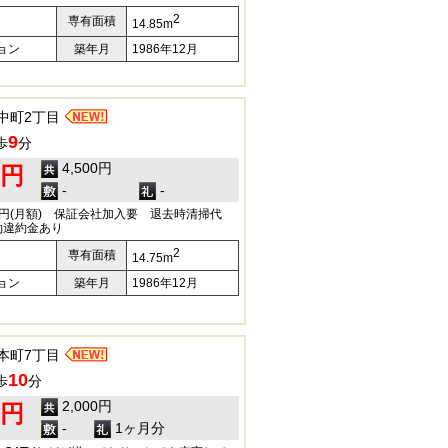
2
専有面積
14.85m
ョン
築年月
1986年12月
中町2丁目
9
歩
分
4,500円
0円
-
-
50円(月額) 保証会社加入要 退去時清掃代
解約違約金あり
2
専有面積
14.75m
ョン
築年月
1986年12月
本町7丁目
10
歩
分
2,000円
0円
-
1ヶ月分