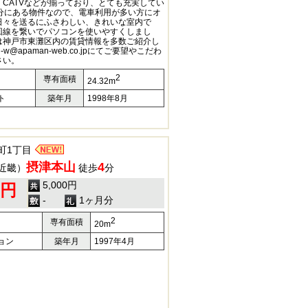
CATVなどが揃っており、とても充実してい
0分にある物件なので、電車利用が多い方にオ
日々を送るにふさわしい、きれいな室内で
回線を繋いでパソコンを使いやすくしまし
は神戸市東灘区内の賃貸情報を多数ご紹介し
w@apaman-web.co.jpにてご要望やこだわ
さい。
2
専有面積
24.32m
ト
築年月
1998年8月
町1丁目
摂津本山
4
近畿）
徒歩
分
5,000円
0円
-
1ヶ月分
2
専有面積
20m
ョン
築年月
1997年4月