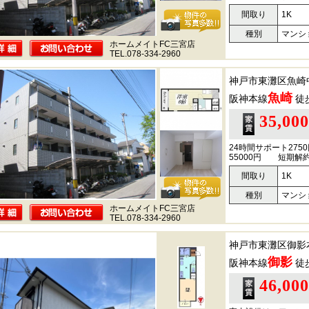
間取り
1K
種別
マンシ
ホームメイトFC三宮店
TEL.078-334-2960
神戸市東灘区魚崎
魚崎
阪神本線
徒
35,00
24時間サポート27
55000円 短期
間取り
1K
種別
マンシ
ホームメイトFC三宮店
TEL.078-334-2960
神戸市東灘区御影
御影
阪神本線
徒
46,00