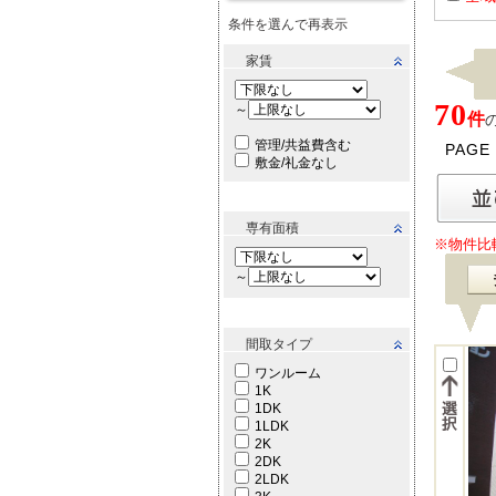
条件を選んで再表示
家賃
70
～
件
管理/共益費含む
PAGE
敷金/礼金なし
専有面積
※物件比
～
間取タイプ
ワンルーム
1K
1DK
1LDK
2K
2DK
2LDK