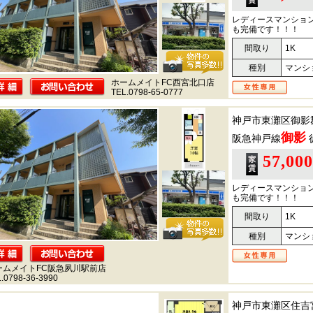
レディースマンショ
も完備です！！！
間取り
1K
種別
マンシ
ホームメイトFC西宮北口店
TEL.0798-65-0777
神戸市東灘区御影
御影
阪急神戸線
57,00
レディースマンショ
も完備です！！！
間取り
1K
種別
マンシ
ームメイトFC阪急夙川駅前店
.0798-36-3990
神戸市東灘区住吉