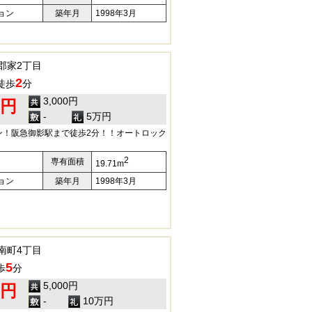
ョン
築年月
1998年3月
郡家2丁目
2
徒歩
分
3,000円
0円
-
5万円
ン！阪急御影駅まで徒歩2分！！オートロック
2
専有面積
19.71m
ョン
築年月
1998年3月
南町4丁目
5
歩
分
5,000円
0円
-
10万円