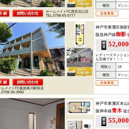
種別
マンシ
ホームメイトFC西宮北口店
TEL.0798-65-0777
神戸市東灘区御影
御影
阪急神戸線
52,00
レディースマンショ
も完備です！！！
間取り
1K
種別
マンシ
ームメイトFC阪急夙川駅前店
.0798-36-3990
神戸市東灘区本山
青木
阪神本線
徒
55,00