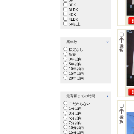
3K
3DK
3LDK
4DK
4LDK
5K以上
築年数
指定なし
新築
3年以内
5年以内
10年以内
15年以内
20年以内
最寄駅までの時間
こだわらない
1分以内
3分以内
5分以内
7分以内
10分以内
15分以内