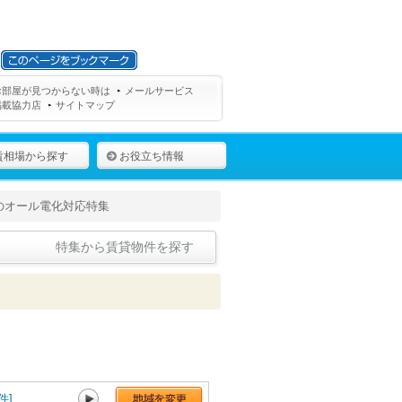
お部屋が見つからない時は
メールサービス
掲載協力店
サイトマップ
賃相場から探す
お役立ち情報
のオール電化対応特集
特集から賃貸物件を探す
件]
神戸市長田区[10件]
神戸市須磨区[24件]
神戸市垂水