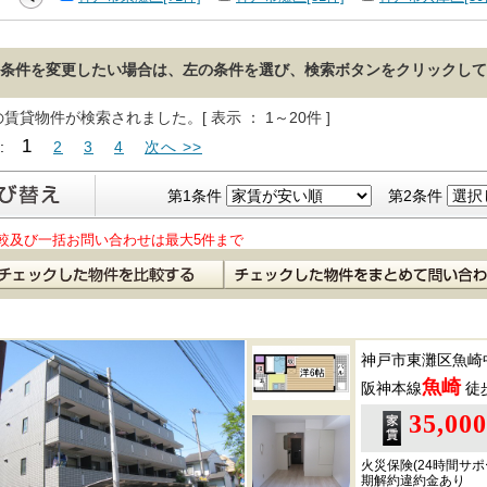
条件を変更したい場合は、左の条件を選び、検索ボタンをクリックして
の賃貸物件が検索されました。[ 表示 ： 1～20件 ]
1
 :
2
3
4
次へ >>
第1条件
第2条件
較及び一括お問い合わせは最大5件まで
神戸市東灘区魚崎
魚崎
阪神本線
徒
35,00
火災保険(24時間サポ
期解約違約金あり