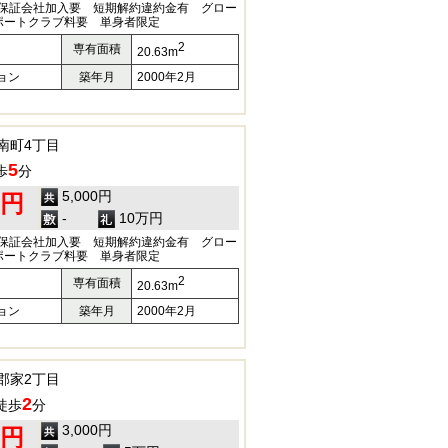
) 保証会社加入要 短期解約違約金有 グロー
ポートクラブ料要 単身者限定
2
専有面積
20.63m
ョン
築年月
2000年2月
南町4丁目
5
歩
分
5,000円
0円
-
10万円
) 保証会社加入要 短期解約違約金有 グロー
ポートクラブ料要 単身者限定
2
専有面積
20.63m
ョン
築年月
2000年2月
郡家2丁目
2
徒歩
分
3,000円
0円