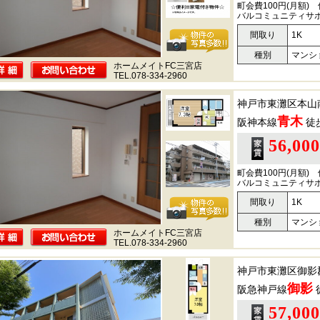
町会費100円(月額
バルコミュニティサ
間取り
1K
種別
マンシ
ホームメイトFC三宮店
TEL.078-334-2960
神戸市東灘区本山
青木
阪神本線
徒
56,00
町会費100円(月額
バルコミュニティサ
間取り
1K
種別
マンシ
ホームメイトFC三宮店
TEL.078-334-2960
神戸市東灘区御影
御影
阪急神戸線
57,00