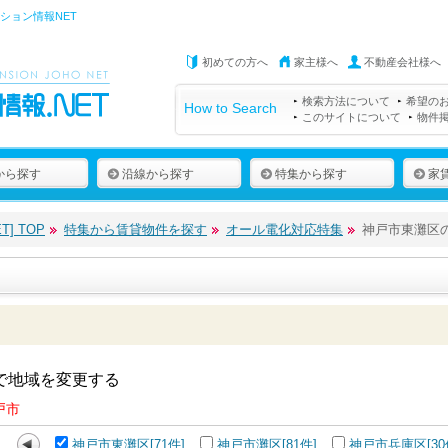
ション情報NET
初めての方へ
家主様へ
不動産会社様へ
検索方法について
希望の
How to Search
このサイトについて
物件
から探す
沿線から探す
特集から探す
家
] TOP
特集から賃貸物件を探す
オール電化対応特集
神戸市東灘区
で地域を変更する
戸市
神戸市東灘区[71件]
神戸市灘区[81件]
神戸市兵庫区[30