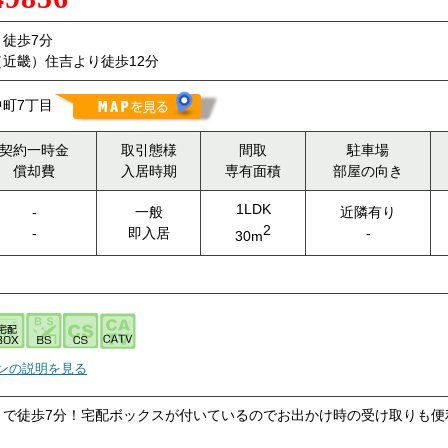
徒歩7分
近畿）住吉より徒歩12分
町7丁目
契約一時金
取引態様
間取
駐車場
償却費
入居時期
専有面積
部屋の向き
1LDK
-
一般
近隣有り
2
-
即入居
-
30m
ンの説明を見る
まで徒歩7分！宅配ボックスが付いているのでお出かけ時の受け取りも便