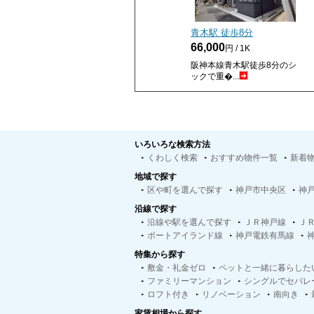
青木駅 徒歩
8
分
66,000
円 / 1K
阪神本線青木駅徒歩8分のシ
ックで重�...
いろいろな検索方法
くわしく検索
おすすめ物件一覧
新着
地域で探す
区や町を選んで探す
神戸市中央区
神
沿線で探す
沿線や駅を選んで探す
ＪＲ神戸線
Ｊ
ポートアイランド線
神戸電鉄有馬線
特集から探す
敷金・礼金ゼロ
ペットと一緒に暮らした
ファミリーマンション
シングルでセパレ
ロフト付き
リノベーション
南向き
家賃相場から探す