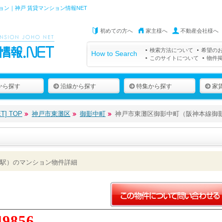
ン｜神戸 賃貸マンション情報NET
初めての方へ
家主様へ
不動産会社様へ
検索方法について
希望の
How to Search
このサイトについて
物件
から探す
沿線から探す
特集から探す
家
] TOP
神戸市東灘区
御影中町
神戸市東灘区御影中町（阪神本線御
駅）のマンション物件詳細
49856