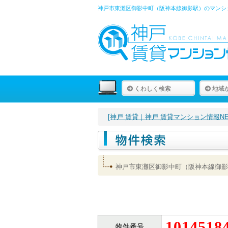
神戸市東灘区御影中町（阪神本線御影駅）のマンショ
くわしく検索
地域
[神戸 賃貸｜神戸 賃貸マンション情報NET
神戸市東灘区御影中町（阪神本線御影
1014518
物件番号