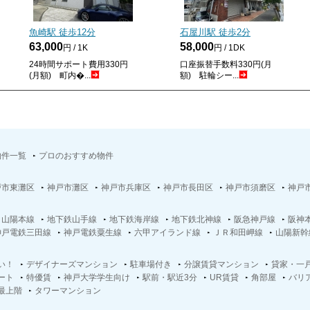
魚崎駅 徒歩
12
分
石屋川駅 徒歩
2
分
63,000
58,000
円 / 1K
円 / 1DK
24時間サポート費用330円
口座振替手数料330円(月
(月額) 町内�...
額) 駐輪シー...
物件一覧
プロのおすすめ物件
戸市東灘区
神戸市灘区
神戸市兵庫区
神戸市長田区
神戸市須磨区
神戸
Ｒ山陽本線
地下鉄山手線
地下鉄海岸線
地下鉄北神線
阪急神戸線
阪神
神戸電鉄三田線
神戸電鉄粟生線
六甲アイランド線
ＪＲ和田岬線
山陽新幹
い！
デザイナーズマンション
駐車場付き
分譲賃貸マンション
貸家・一
ート
特優賃
神戸大学学生向け
駅前・駅近3分
UR賃貸
角部屋
バリ
最上階
タワーマンション