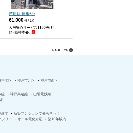
芦屋駅 徒歩
6
分
61,000
円 / 1K
入居安心サービス1100円(月
額) 阪神本�...
市垂水区
神戸市北区
神戸市西区
本線
神戸高速線
山陽電鉄線
線
戸建て
新築マンションで暮らそう！
アフリー
オール電化対応
築10年以内