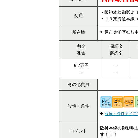
・阪神本線御影より
交通
・ＪＲ東海道本線（
所在地
神戸市東灘区御影中
敷金
保証金
礼金
解約引
6.2万円
-
-
-
その他費用
設備・条件
設備・条件アイコ
阪神本線の御影駅
コメント
す！！！