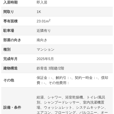
入居時期
即入居
間取り
1K
2
専有面積
23.01m
駐車場
近隣有り
部屋の向き
南向き
種別
マンション
完成年月
2025年5月
建物構造
鉄骨造 3階建/2階
保証金：-、解約引：-、契約一時金：-、償却
その他
費：-、その他費用：
給湯、シャワー、浴室乾燥機、トイレ/風呂
別、シャンプードレッサー、室内洗濯機置
設備・条件
場、ウォッシュレット、システムキッチン、
エアコン、フローリング、バルコニー、オー