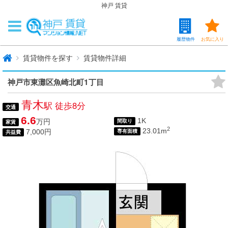
神戸 賃貸
履歴物件
お気に入り
賃貸物件を探す
賃貸物件詳細
神戸市東灘区魚崎北町1丁目
青木
駅 徒歩8分
交通
6.6
1K
万円
間取り
家賃
2
23.01m
7,000円
専有面積
共益費