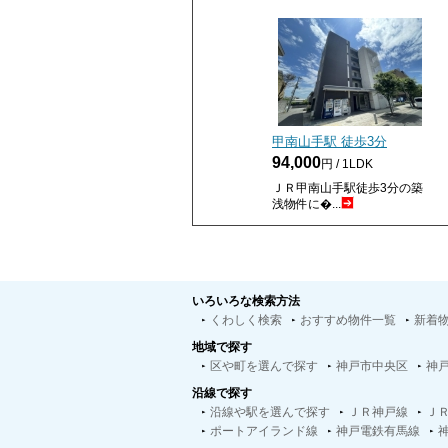
甲南山手駅 徒歩
3
分
94,000
円 / 1LDK
ＪＲ甲南山手駅徒歩3分の築
浅物件に�...
いろいろな検索方法
くわしく検索
おすすめ物件一覧
新着
地域で探す
区や町を選んで探す
神戸市中央区
神
沿線で探す
沿線や駅を選んで探す
ＪＲ神戸線
Ｊ
ポートアイランド線
神戸電鉄有馬線