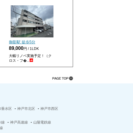
御影駅 徒歩
5
分
89,000
円 / 1LDK
大幅リノベ実施予定！（ク
ロス・フ�...
市垂水区
神戸市北区
神戸市西区
本線
神戸高速線
山陽電鉄線
線