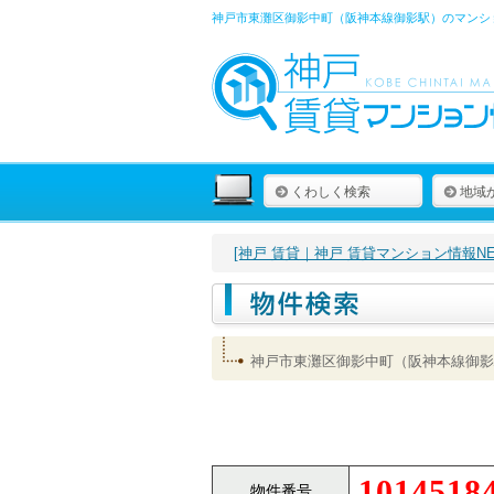
神戸市東灘区御影中町（阪神本線御影駅）のマンショ
くわしく検索
地域
[神戸 賃貸｜神戸 賃貸マンション情報NET
神戸市東灘区御影中町（阪神本線御影
1014518
物件番号