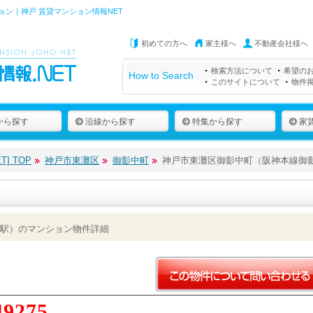
ン｜神戸 賃貸マンション情報NET
初めての方へ
家主様へ
不動産会社様へ
検索方法について
希望の
How to Search
このサイトについて
物件
から探す
沿線から探す
特集から探す
家
] TOP
神戸市東灘区
御影中町
神戸市東灘区御影中町（阪神本線御
駅）のマンション物件詳細
49275