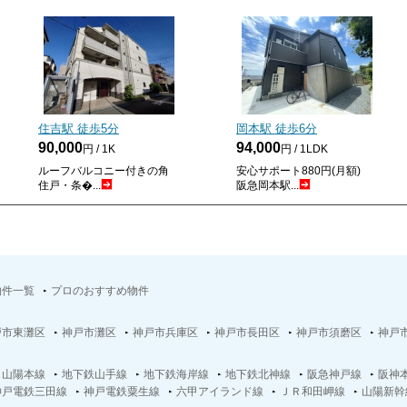
住吉駅 徒歩
5
分
岡本駅 徒歩
6
分
90,000
94,000
円 / 1K
円 / 1LDK
ルーフバルコニー付きの角
安心サポート880円(月額)
住戸・条�...
阪急岡本駅...
物件一覧
プロのおすすめ物件
戸市東灘区
神戸市灘区
神戸市兵庫区
神戸市長田区
神戸市須磨区
神戸
Ｒ山陽本線
地下鉄山手線
地下鉄海岸線
地下鉄北神線
阪急神戸線
阪神
神戸電鉄三田線
神戸電鉄粟生線
六甲アイランド線
ＪＲ和田岬線
山陽新幹