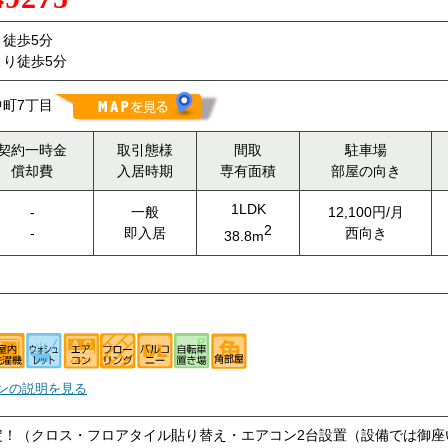
徒歩5分
り徒歩5分
町7丁目
契約一時金
取引態様
間取
駐車場
償却費
入居時期
専有面積
部屋の向き
1LDK
-
一般
12,100円/月
2
-
即入居
西向き
38.8m
ンの説明を見る
定！（クロス・フロアタイル貼り替え・エアコン2台設置（設備では御座