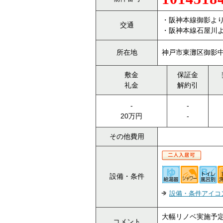
・阪神本線御影より
交通
・阪神本線石屋川よ
所在地
神戸市東灘区御影中
敷金
保証金
礼金
解約引
-
-
20万円
-
その他費用
設備・条件
設備・条件アイコ
大幅リノベ実施予
コメント