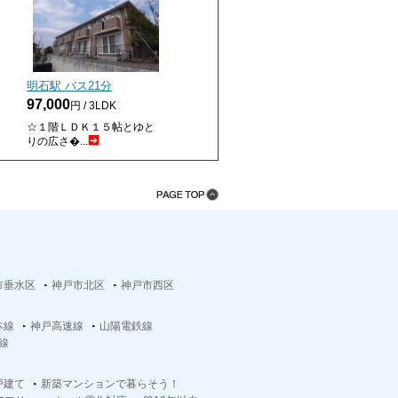
明石駅 バス
21
分
97,000
円 / 3LDK
☆１階ＬＤＫ１５帖とゆと
りの広さ�...
市垂水区
神戸市北区
神戸市西区
本線
神戸高速線
山陽電鉄線
線
戸建て
新築マンションで暮らそう！