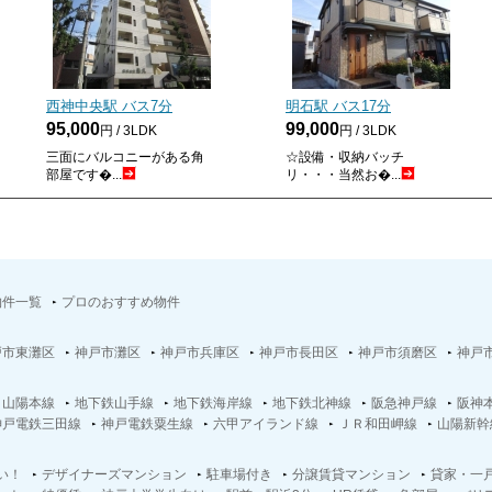
西神中央駅 バス
7
分
明石駅 バス
17
分
95,000
99,000
円 / 3LDK
円 / 3LDK
三面にバルコニーがある角
☆設備・収納バッチ
部屋です�...
リ・・・当然お�...
物件一覧
プロのおすすめ物件
戸市東灘区
神戸市灘区
神戸市兵庫区
神戸市長田区
神戸市須磨区
神戸
Ｒ山陽本線
地下鉄山手線
地下鉄海岸線
地下鉄北神線
阪急神戸線
阪神
神戸電鉄三田線
神戸電鉄粟生線
六甲アイランド線
ＪＲ和田岬線
山陽新幹
い！
デザイナーズマンション
駐車場付き
分譲賃貸マンション
貸家・一