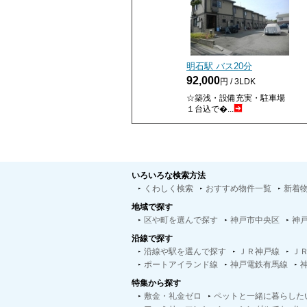
明石駅 バス
20
分
92,000
円 / 3LDK
☆築浅・設備充実・駐車場
１台込で�...
いろいろな検索方法
くわしく検索
おすすめ物件一覧
新着
地域で探す
区や町を選んで探す
神戸市中央区
神
沿線で探す
沿線や駅を選んで探す
ＪＲ神戸線
Ｊ
ポートアイランド線
神戸電鉄有馬線
特集から探す
敷金・礼金ゼロ
ペットと一緒に暮らした