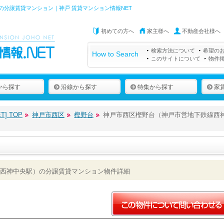
分譲賃貸マンション｜神戸 賃貸マンション情報NET
初めての方へ
家主様へ
不動産会社様へ
検索方法について
希望の
How to Search
このサイトについて
物件
から探す
沿線から探す
特集から探す
家
] TOP
神戸市西区
樫野台
神戸市西区樫野台（神戸市営地下鉄線西
西神中央駅）の分譲賃貸マンション物件詳細