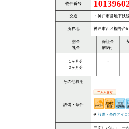
1013960
物件番号
交通
・神戸市営地下鉄線
所在地
神戸市西区樫野台5丁
敷金
保証金
礼金
解約引
1ヶ月分
-
2ヶ月分
-
その他費用
設備・条件
設備・条件アイコ
三面にバルコニーが