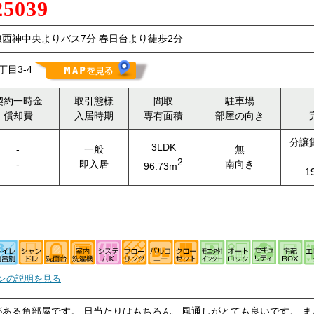
25039
西神中央よりバス7分 春日台より徒歩2分
目3-4
契約一時金
取引態様
間取
駐車場
償却費
入居時期
専有面積
部屋の向き
分譲
3LDK
-
一般
無
2
-
即入居
南向き
96.73m
1
ンの説明を見る
ある角部屋です。 日当たりはもちろん、風通しがとても良いです。 