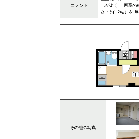
コメント
しがよく、 四季の
さ：約1.2帖）を
その他の写真