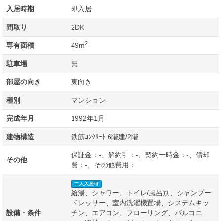
入居時期
即入居
間取り
2DK
2
専有面積
49m
駐車場
無
部屋の向き
東向き
種別
マンション
完成年月
1992年1月
建物構造
鉄筋ｺﾝｸﾘｰﾄ 6階建/2階
保証金：-、解約引：-、契約一時金：-、償却
その他
費：-、その他費用：
二人入居可
給湯、シャワー、トイレ/風呂別、シャンプー
ドレッサー、室内洗濯機置場、システムキッ
設備・条件
チン、エアコン、フローリング、バルコニ