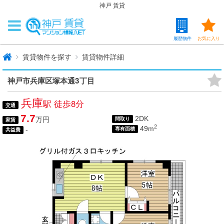
神戸 賃貸
履歴物件
お気に入り
賃貸物件を探す
賃貸物件詳細
神戸市兵庫区塚本通3丁目
兵庫
駅 徒歩8分
交通
7.7
2DK
万円
間取り
家賃
2
49m
-
専有面積
共益費