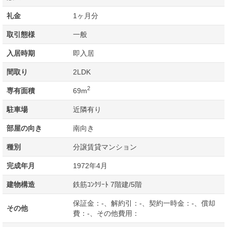
礼金
1ヶ月分
取引態様
一般
入居時期
即入居
間取り
2LDK
2
専有面積
69m
駐車場
近隣有り
部屋の向き
南向き
種別
分譲賃貸マンション
完成年月
1972年4月
建物構造
鉄筋ｺﾝｸﾘｰﾄ 7階建/5階
保証金：-、解約引：-、契約一時金：-、償却
その他
費：-、その他費用：