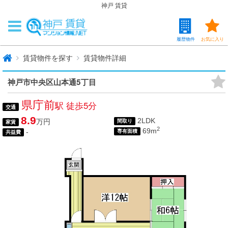
神戸 賃貸
履歴物件
お気に入り
賃貸物件を探す
賃貸物件詳細
神戸市中央区山本通5丁目
県庁前
駅 徒歩5分
交通
8.9
2LDK
万円
間取り
家賃
2
69m
-
専有面積
共益費