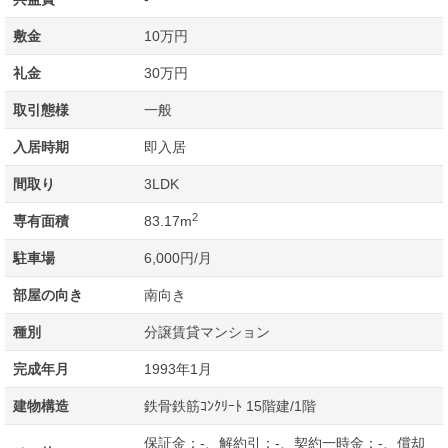
敷金
10万円
礼金
30万円
取引態様
一般
入居時期
即入居
間取り
3LDK
2
専有面積
83.17m
駐車場
6,000円/月
部屋の向き
南向き
種別
分譲賃貸マンション
完成年月
1993年1月
建物構造
鉄骨鉄筋ｺﾝｸﾘｰﾄ 15階建/1階
保証金：-、解約引：-、契約一時金：-、償却