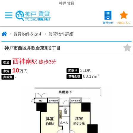
神戸 賃貸
履歴物件
お気に入り
賃貸物件を探す
賃貸物件詳細
神戸市西区井吹台東町2丁目
西神南
駅 徒歩3分
交通
10
3LDK
万円
間取り
家賃
2
83.17m
-
専有面積
共益費