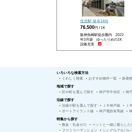
住吉駅 徒歩
14
分
76,500
円 / 1K
阪神魚崎駅徒歩圏内 2022
年3月築 ゆったりめの1K
設備充実
いろいろな検索方法
くわしく検索
おすすめ物件一覧
新着
地域で探す
区や町を選んで探す
神戸市中央区
神
沿線で探す
沿線や駅を選んで探す
ＪＲ神戸線
Ｊ
ポートアイランド線
神戸電鉄有馬線
特集から探す
敷金・礼金ゼロ
ペットと一緒に暮らした
ファミリーマンション
シングルでセパレ