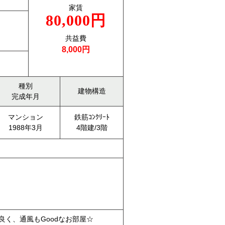
家賃
80,000円
共益費
8,000円
種別
建物構造
完成年月
マンション
鉄筋ｺﾝｸﾘｰﾄ
1988年3月
4階建/3階
良く、通風もGoodなお部屋☆