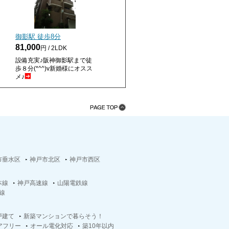
御影駅 徒歩
8
分
81,000
円 / 2LDK
設備充実♪阪神御影駅まで徒
歩８分(*^^)v新婚様にオスス
メ♪
市垂水区
神戸市北区
神戸市西区
本線
神戸高速線
山陽電鉄線
線
戸建て
新築マンションで暮らそう！
アフリー
オール電化対応
築10年以内