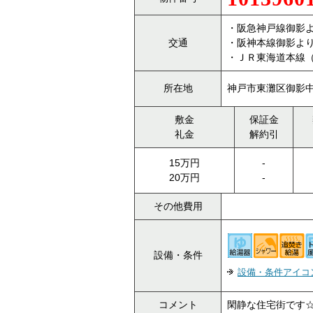
・阪急神戸線御影よ
交通
・阪神本線御影より
・ＪＲ東海道本線（
所在地
神戸市東灘区御影中町
敷金
保証金
礼金
解約引
15万円
-
20万円
-
その他費用
設備・条件
設備・条件アイコ
コメント
閑静な住宅街です☆