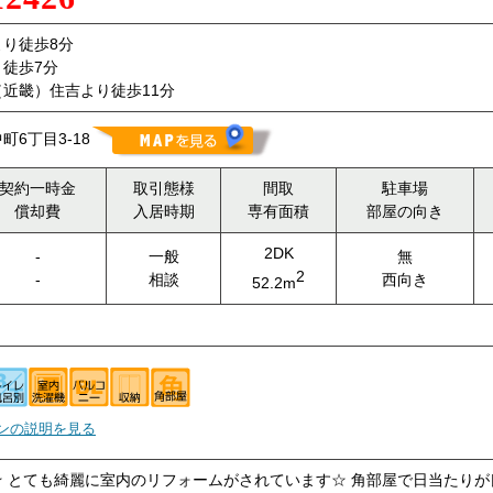
り徒歩8分
徒歩7分
近畿）住吉より徒歩11分
6丁目3-18
契約一時金
取引態様
間取
駐車場
償却費
入居時期
専有面積
部屋の向き
2DK
-
一般
無
2
-
相談
西向き
52.2m
ンの説明を見る
 とても綺麗に室内のリフォームがされています☆ 角部屋で日当たりが