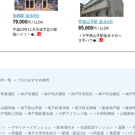
魚崎駅 徒歩
9
分
79,000
甲南山手駅 徒歩
4
分
円 / 1LDK
85,000
円 / 1LDK
平成23年11月完成予定の新
築ハイツ！�...
ＪＲ甲南山手駅徒歩４分☆
大手ハウ�...
物件一覧
プロのおすすめ物件
戸市東灘区
神戸市灘区
神戸市兵庫区
神戸市長田区
神戸市須磨区
神戸
Ｒ山陽本線
地下鉄山手線
地下鉄海岸線
地下鉄北神線
阪急神戸線
阪神
神戸電鉄三田線
神戸電鉄粟生線
六甲アイランド線
ＪＲ和田岬線
山陽新幹
い！
デザイナーズマンション
駐車場付き
分譲賃貸マンション
貸家・一
ート
特優賃
神戸大学学生向け
駅前・駅近3分
UR賃貸
角部屋
バリ