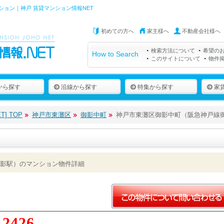
ョン｜神戸 賃貸マンション情報NET
初めての方へ
家主様へ
不動産会社様へ
検索方法について
希望の
How to Search
このサイトについて
物件
から探す
沿線から探す
特集から探す
家
] TOP
神戸市東灘区
御影中町
神戸市東灘区御影中町（阪急神戸線
影駅）のマンション物件詳細
12426