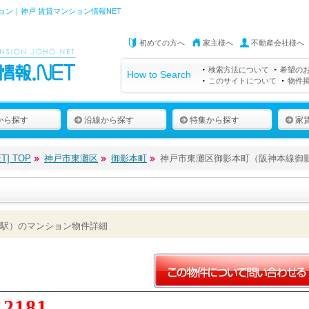
ン｜神戸 賃貸マンション情報NET
初めての方へ
家主様へ
不動産会社様へ
検索方法について
希望の
How to Search
このサイトについて
物件
から探す
沿線から探す
特集から探す
家
] TOP
神戸市東灘区
御影本町
神戸市東灘区御影本町（阪神本線御
駅）のマンション物件詳細
12181