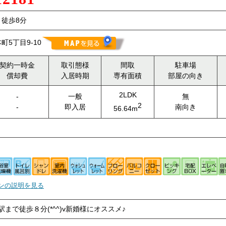
徒歩8分
5丁目9-10
契約一時金
取引態様
間取
駐車場
償却費
入居時期
専有面積
部屋の向き
2LDK
-
一般
無
2
-
即入居
南向き
56.64m
ンの説明を見る
まで徒歩８分(*^^)v新婚様にオススメ♪