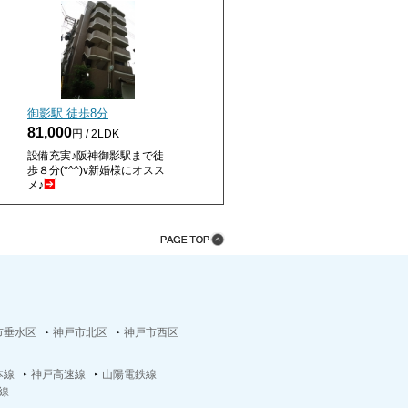
御影駅 徒歩
8
分
81,000
円 / 2LDK
設備充実♪阪神御影駅まで徒
歩８分(*^^)v新婚様にオスス
メ♪
市垂水区
神戸市北区
神戸市西区
本線
神戸高速線
山陽電鉄線
線