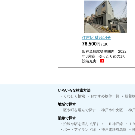
住吉駅 徒歩
14
分
76,500
円 / 1K
阪神魚崎駅徒歩圏内 2022
年3月築 ゆったりめの1K
設備充実
いろいろな検索方法
くわしく検索
おすすめ物件一覧
新着
地域で探す
区や町を選んで探す
神戸市中央区
神
沿線で探す
沿線や駅を選んで探す
ＪＲ神戸線
Ｊ
ポートアイランド線
神戸電鉄有馬線