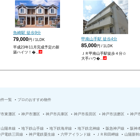
魚崎駅 徒歩
9
分
79,000
甲南山手駅 徒歩
4
分
円 / 1LDK
85,000
円 / 1LDK
平成23年11月完成予定の新
築ハイツ！�...
ＪＲ甲南山手駅徒歩４分☆
大手ハウ�...
物件一覧
プロのおすすめ物件
戸市東灘区
神戸市灘区
神戸市兵庫区
神戸市長田区
神戸市須磨区
神戸
Ｒ山陽本線
地下鉄山手線
地下鉄海岸線
地下鉄北神線
阪急神戸線
阪神
神戸電鉄三田線
神戸電鉄粟生線
六甲アイランド線
ＪＲ和田岬線
山陽新幹