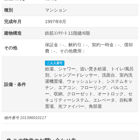
種別
マンション
完成年月
1997年8月
建物構造
鉄筋ｺﾝｸﾘｰﾄ 11階建/6階
保証金：-、解約引：-、契約一時金：-、償却
その他
費：-、その他費用：
二人入居可
給湯、シャワー、追い焚き給湯、トイレ/風呂
別、シャンプードレッサー、洗面台、室内洗
濯機置場、ウォッシュレット、システムキッ
設備・条件
チン、エアコン、フローリング、バルコニ
ー、収納、クローゼット、オートロック、セ
キュリティーシステム、エレベータ、自転車
置場、光ファイバー、角部屋
物件番号
101396010117