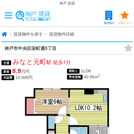
神戸 賃貸
履歴物件
お気に入り
賃貸物件を探す
賃貸物件詳細
神戸市中央区栄町通5丁目
みなと元町
駅 徒歩1分
交通
8.9
1LDK
万円
間取り
家賃
2
40.95m
10,000円
専有面積
共益費