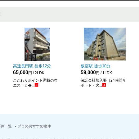
高速長田駅 徒歩
12
分
板宿駅 徒歩
10
分
65,000
59,000
円 / 2LDK
円 / 1LDK
こだわりポイント満載のウ
保証会社加入要（24時間サ
エストヒ�...
ポート・火...
物件一覧
プロのおすすめ物件