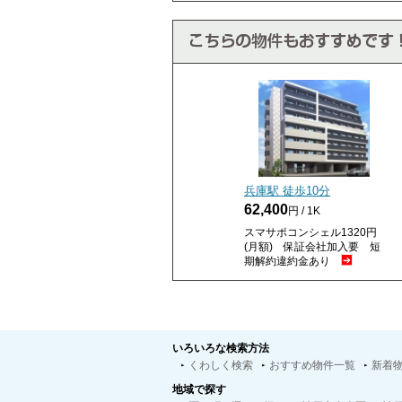
兵庫駅 徒歩
10
分
62,400
円 / 1K
スマサポコンシェル1320円
(月額) 保証会社加入要 短
期解約違約金あり
いろいろな検索方法
くわしく検索
おすすめ物件一覧
新着
地域で探す