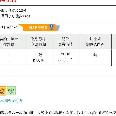
田より徒歩12分
長田より徒歩14分
丁目11-4
契約一時金
取引態様
間取
駐車場
償却費
入居時期
専有面積
部屋の向き
2LDK
-
一般
無
2
-
即入居
-
39.38m
ンの説明を見る
満載のラムール西山町。入浴後でも温度や湿度に悩まされずに化粧やヘ