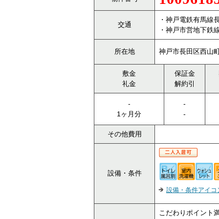
・神戸電鉄有馬線長
交通
・神戸市営地下鉄線
所在地
神戸市長田区西山町3
敷金
保証金
礼金
解約引
-
-
1ヶ月分
-
その他費用
設備・条件
設備・条件アイコ
こだわりポイント