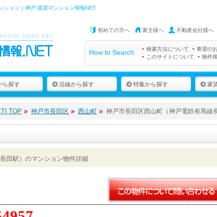
ション｜神戸 賃貸マンション情報NET
初めての方へ
家主様へ
不動産会社様へ
検索方法について
希望の
How to Search
このサイトについて
物件
から探す
沿線から探す
特集から探す
家
] TOP
神戸市長田区
西山町
神戸市長田区西山町（神戸電鉄有馬線
長田駅）のマンション物件詳細
54957