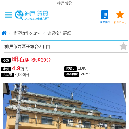
神戸 賃貸
履歴物件
お気に入り
賃貸物件を探す
賃貸物件詳細
神戸市西区王塚台7丁目
明石
駅 徒歩30分
交通
4.8
1DK
万円
間取り
家賃
2
26m
4,000円
専有面積
共益費