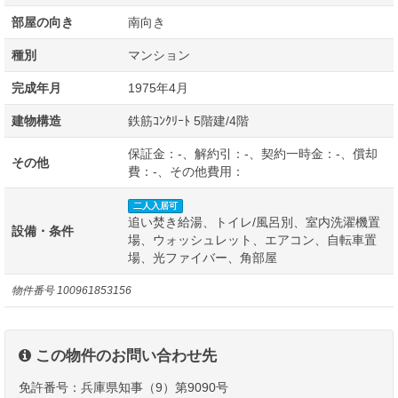
部屋の向き
南向き
種別
マンション
完成年月
1975年4月
建物構造
鉄筋ｺﾝｸﾘｰﾄ 5階建/4階
保証金：-、解約引：-、契約一時金：-、償却
その他
費：-、その他費用：
二人入居可
追い焚き給湯、トイレ/風呂別、室内洗濯機置
設備・条件
場、ウォッシュレット、エアコン、自転車置
場、光ファイバー、角部屋
物件番号
100961853156
この物件のお問い合わせ先
免許番号：兵庫県知事（9）第9090号