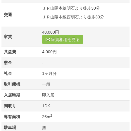
ＪＲ山陽本線明石より徒歩30分
交通
ＪＲ山陽本線西明石より徒歩30分
48,000円
家賃
家賃相場を見る
共益費
4,000円
敷金
-
礼金
1ヶ月分
取引態様
一般
入居時期
即入居
間取り
1DK
2
専有面積
26m
駐車場
無