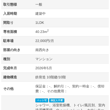
取引態様
一般
入居時期
建築中
間取り
1LDK
2
専有面積
40.23m
駐車場
22,000円/月
部屋の向き
南西向き
種別
マンション
完成年月
2026年5月
建物構造
鉄骨造 10階建/10階
保証金：-、解約引：-、契約一時金：-、償却
その他
費：-、その他費用：
ペット可
保証人不要
シャワー、浴室乾燥機、トイレ/風呂別、室内
洗濯機置場、ウォッシュレット、カウンター