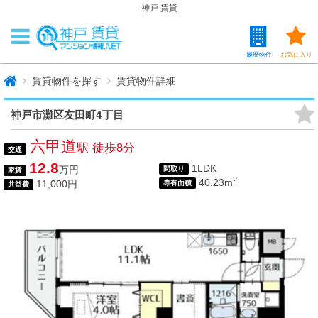
神戸 賃貸
履歴物件
お気に入り
賃貸物件を探す
賃貸物件詳細
神戸市灘区友田町4丁目
六甲道
駅 徒歩8分
交通
12.8
1LDK
万円
間取り
家賃
2
40.23m
11,000円
専有面積
共益費