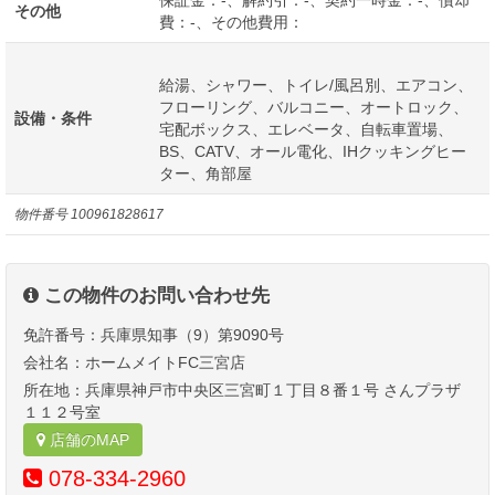
保証金：-、解約引：-、契約一時金：-、償却
その他
費：-、その他費用：
給湯、シャワー、トイレ/風呂別、エアコン、
フローリング、バルコニー、オートロック、
設備・条件
宅配ボックス、エレベータ、自転車置場、
BS、CATV、オール電化、IHクッキングヒー
ター、角部屋
物件番号
100961828617
この物件のお問い合わせ先
免許番号：兵庫県知事（9）第9090号
会社名：ホームメイトFC三宮店
所在地：兵庫県神戸市中央区三宮町１丁目８番１号 さんプラザ
１１２号室
店舗のMAP
078-334-2960