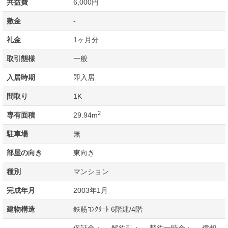
共益費
6,000円
敷金
-
礼金
1ヶ月分
取引態様
一般
入居時期
即入居
間取り
1K
2
専有面積
29.94m
駐車場
無
部屋の向き
東向き
種別
マンション
完成年月
2003年1月
建物構造
鉄筋ｺﾝｸﾘｰﾄ 6階建/4階