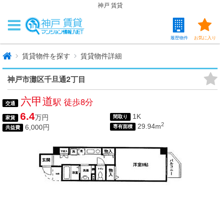
神戸 賃貸
履歴物件
お気に入り
賃貸物件を探す
賃貸物件詳細
神戸市灘区千旦通2丁目
六甲道
駅 徒歩8分
交通
6.4
1K
万円
間取り
家賃
2
29.94m
6,000円
専有面積
共益費