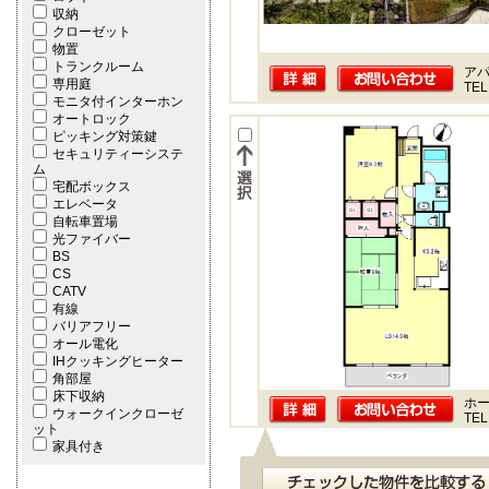
収納
クローゼット
物置
トランクルーム
ア
専用庭
TEL
モニタ付インターホン
オートロック
ピッキング対策鍵
セキュリティーシステ
ム
宅配ボックス
エレベータ
自転車置場
光ファイバー
BS
CS
CATV
有線
バリアフリー
オール電化
IHクッキングヒーター
角部屋
床下収納
ホー
ウォークインクローゼ
TEL
ット
家具付き