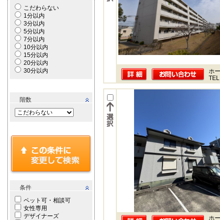
こだわらない
1分以内
3分以内
5分以内
7分以内
10分以内
15分以内
20分以内
30分以内
ホー
TEL
階数
条件
ペット可・相談可
女性専用
デザイナーズ
ホー