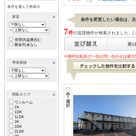
条件を選んで再表示
家賃
条件を変更したい場合は、左
7
～
件
の賃貸物件が検索されました。[ 表示
管理/共益費含む
第1
敷金/礼金なし
※物件比較及び一括お問い合わせは最大
専有面積
～
間取タイプ
ワンルーム
1K
1DK
1LDK
2K
2DK
2LDK