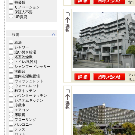
特優賃
TEL
リノベーション
保証人不要
UR賃貸
設備
給湯
シャワー
追い焚き給湯
浴室乾燥機
トイレ/風呂別
シャンプードレッサー
洗面台
ア
室内洗濯機置場
TEL
ウォッシュレット
ウォームレット
独立キッチン
カウンターキッチン
システムキッチン
冷蔵庫
エアコン
床暖房
フローリング
バルコニー
テラス
ロフト