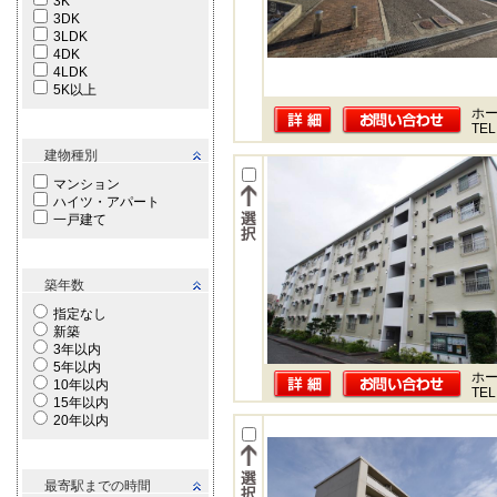
3K
3DK
3LDK
4DK
4LDK
5K以上
ホー
TEL
建物種別
マンション
ハイツ・アパート
一戸建て
築年数
指定なし
新築
3年以内
5年以内
ホー
10年以内
TEL
15年以内
20年以内
最寄駅までの時間