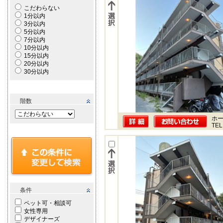
こだわらない
1分以内
3分以内
5分以内
7分以内
10分以内
15分以内
20分以内
30分以内
階数
ホー
TEL
条件
ペット可・相談可
女性専用
デザイナーズ