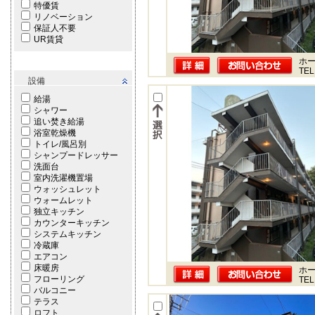
特優賃
リノベーション
保証人不要
UR賃貸
ホー
TEL
設備
給湯
シャワー
追い焚き給湯
浴室乾燥機
トイレ/風呂別
シャンプードレッサー
洗面台
室内洗濯機置場
ウォッシュレット
ウォームレット
独立キッチン
カウンターキッチン
システムキッチン
冷蔵庫
エアコン
床暖房
ホー
フローリング
TEL
バルコニー
テラス
ロフト