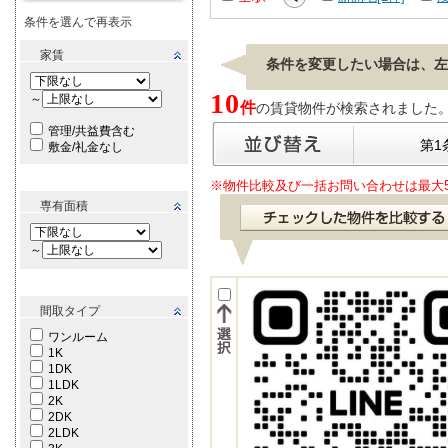
条件を選んで再表示
家賃
条件を変更したい場合は、左
10
～
件
の賃貸物件が検索されました。[ 表
管理/共益費含む
第1
敷金/礼金なし
※物件比較及び一括お問い合わせは最大
専有面積
～
間取タイプ
ワンルーム
1K
1DK
1LDK
2K
2DK
2LDK