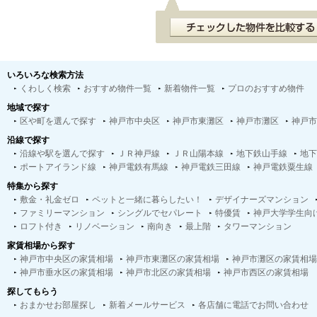
いろいろな検索方法
くわしく検索
おすすめ物件一覧
新着物件一覧
プロのおすすめ物件
地域で探す
区や町を選んで探す
神戸市中央区
神戸市東灘区
神戸市灘区
神戸市
沿線で探す
沿線や駅を選んで探す
ＪＲ神戸線
ＪＲ山陽本線
地下鉄山手線
地下
ポートアイランド線
神戸電鉄有馬線
神戸電鉄三田線
神戸電鉄粟生線
特集から探す
敷金・礼金ゼロ
ペットと一緒に暮らしたい！
デザイナーズマンション
ファミリーマンション
シングルでセパレート
特優賃
神戸大学学生向
ロフト付き
リノベーション
南向き
最上階
タワーマンション
家賃相場から探す
神戸市中央区の家賃相場
神戸市東灘区の家賃相場
神戸市灘区の家賃相場
神戸市垂水区の家賃相場
神戸市北区の家賃相場
神戸市西区の家賃相場
探してもらう
おまかせお部屋探し
新着メールサービス
各店舗に電話でお問い合わせ