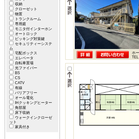
収納
クローゼット
物置
トランクルーム
専用庭
モニタ付インターホン
オートロック
ピッキング対策鍵
セキュリティーシステ
ム
ホー
宅配ボックス
TEL
エレベータ
自転車置場
光ファイバー
BS
CS
CATV
有線
バリアフリー
オール電化
IHクッキングヒーター
角部屋
床下収納
ウォークインクローゼ
ット
家具付き