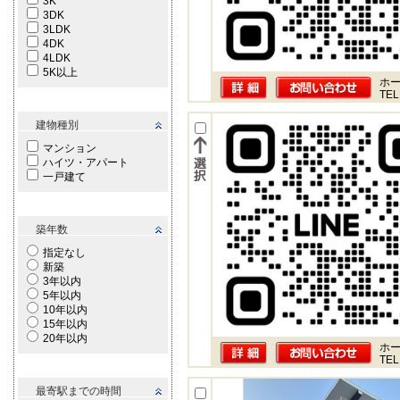
3K
3DK
3LDK
4DK
4LDK
5K以上
ホー
TEL
建物種別
マンション
ハイツ・アパート
一戸建て
築年数
指定なし
新築
3年以内
5年以内
10年以内
15年以内
20年以内
ホー
TEL
最寄駅までの時間