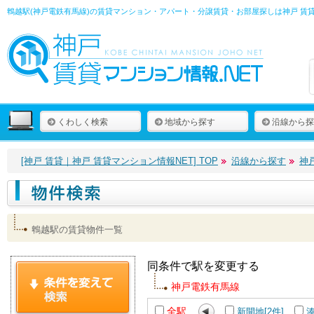
鵯越駅(神戸電鉄有馬線)の賃貸マンション・アパート・分譲賃貸・お部屋探しは
神戸 賃
くわしく検索
地域から探す
沿線から探
[神戸 賃貸｜神戸 賃貸マンション情報NET] TOP
沿線から探す
神
鵯越駅の賃貸物件一覧
同条件で駅を変更する
神戸電鉄有馬線
全駅
新開地[2件]
湊