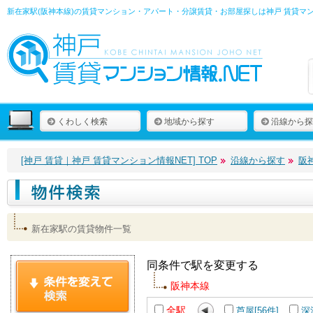
新在家駅(阪神本線)の賃貸マンション・アパート・分譲賃貸・お部屋探しは
神戸 賃貸マ
くわしく検索
地域から探す
沿線から探
[神戸 賃貸｜神戸 賃貸マンション情報NET] TOP
沿線から探す
阪
新在家駅の賃貸物件一覧
同条件で駅を変更する
阪神本線
全駅
芦屋[56件]
深江