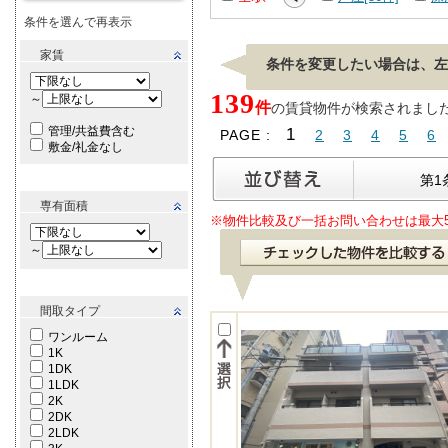
条件を選んで再表示
家賃
条件を変更したい場合は、左
139
～
件
の賃貸物件が検索されました。[
管理/共益費含む
1
PAGE :
2
3
4
5
6
敷金/礼金なし
第1
専有面積
※物件比較及び一括お問い合わせは最大
～
間取タイプ
ワンルーム
1K
1DK
1LDK
2K
2DK
2LDK