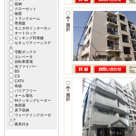
TEL
収納
クローゼット
物置
トランクルーム
専用庭
モニタ付インターホン
オートロック
ピッキング対策鍵
セキュリティーシステ
ム
宅配ボックス
エレベータ
自転車置場
光ファイバー
ホー
BS
TEL
CS
CATV
有線
バリアフリー
オール電化
IHクッキングヒーター
角部屋
床下収納
ウォークインクローゼ
ット
家具付き