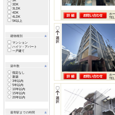
3K
3DK
3LDK
4DK
ホー
4LDK
TEL
5K以上
建物種別
マンション
ハイツ・アパート
一戸建て
築年数
指定なし
ホー
新築
TEL
3年以内
5年以内
10年以内
15年以内
20年以内
最寄駅までの時間