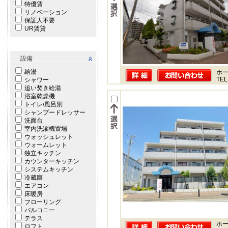
特優賃
リノベーション
保証人不要
UR賃貸
設備
給湯
ホー
TEL
シャワー
追い焚き給湯
浴室乾燥機
トイレ/風呂別
シャンプードレッサー
洗面台
室内洗濯機置場
ウォッシュレット
ウォームレット
独立キッチン
カウンターキッチン
システムキッチン
冷蔵庫
エアコン
床暖房
フローリング
バルコニー
テラス
ホー
ロフト