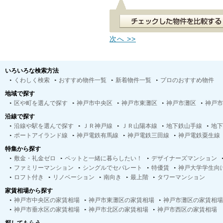
次へ >>
いろいろな検索方法
くわしく検索
おすすめ物件一覧
新着物件一覧
プロのおすすめ物件
地域で探す
区や町を選んで探す
神戸市中央区
神戸市東灘区
神戸市灘区
神戸市
沿線で探す
沿線や駅を選んで探す
ＪＲ神戸線
ＪＲ山陽本線
地下鉄山手線
地下
ポートアイランド線
神戸電鉄有馬線
神戸電鉄三田線
神戸電鉄粟生線
特集から探す
敷金・礼金ゼロ
ペットと一緒に暮らしたい！
デザイナーズマンション
ファミリーマンション
シングルでセパレート
特優賃
神戸大学学生向
ロフト付き
リノベーション
南向き
最上階
タワーマンション
家賃相場から探す
神戸市中央区の家賃相場
神戸市東灘区の家賃相場
神戸市灘区の家賃相場
神戸市垂水区の家賃相場
神戸市北区の家賃相場
神戸市西区の家賃相場